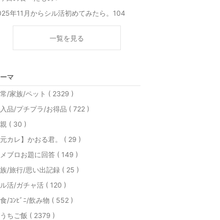
025年11月からシル活初めてみたら。104
一覧を見る
ーマ
常/家族/ペット ( 2329 )
入品/プチプラ/お得品 ( 722 )
親 ( 30 )
元カレ】かおる君。 ( 29 )
メブロお題に回答 ( 149 )
族/旅行/思い出記録 ( 25 )
ル活/ガチャ活 ( 120 )
食/ｺﾝﾋﾞﾆ/飲み物 ( 552 )
うちご飯 ( 2379 )