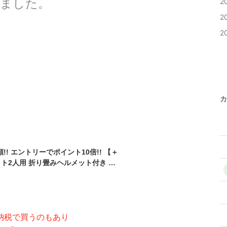
ました。
2
2
2
カ
!! エントリーでポイント10倍!! 【＋
ット2人用 折り畳みヘルメット付き オ
存食 保存水 ラジオ ライト 簡易トイレ
防災バッグ 防災リュック 25L 30L 非
家族 夫婦 避難生活 災害対策 自宅 自治
災用品
納税で買うのもあり