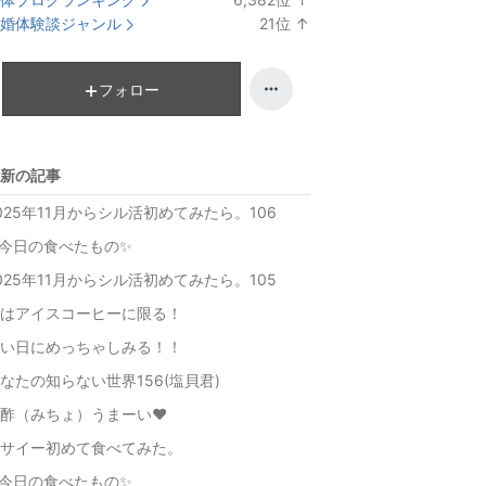
ラ
婚体験談ジャンル
21
位
↑
ン
ラ
キ
ン
ン
キ
フォロー
グ
ン
上
グ
昇
上
新の記事
昇
025年11月からシル活初めてみたら。106
今日の食べたもの✨
025年11月からシル活初めてみたら。105
はアイスコーヒーに限る！
い日にめっちゃしみる！！
なたの知らない世界156(塩貝君)
酢（みちょ）うまーい❤
サイー初めて食べてみた。
今日の食べたもの✨