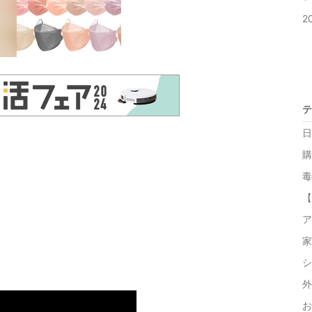
2
テ
日
購
毒
【
ア
家
シ
外
お