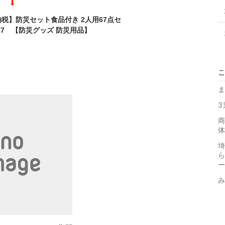
⬇
税】防災セット食品付き 2人用67点セ
-67 【防災グッズ 防災用品】
こ
ま
3
商
体
埼
ら
ー
み