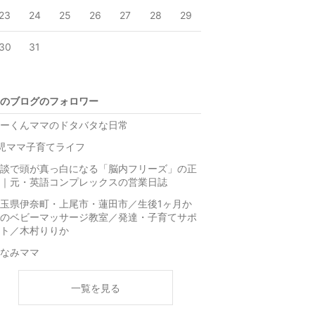
23
24
25
26
27
28
29
30
31
のブログのフォロワー
ーくんママのドタバタな日常
児ママ子育てライフ
談で頭が真っ白になる「脳内フリーズ」の正
｜元・英語コンプレックスの営業日誌
玉県伊奈町・上尾市・蓮田市／生後1ヶ月か
のベビーマッサージ教室／発達・子育てサポ
ト／木村りりか
なみママ
一覧を見る