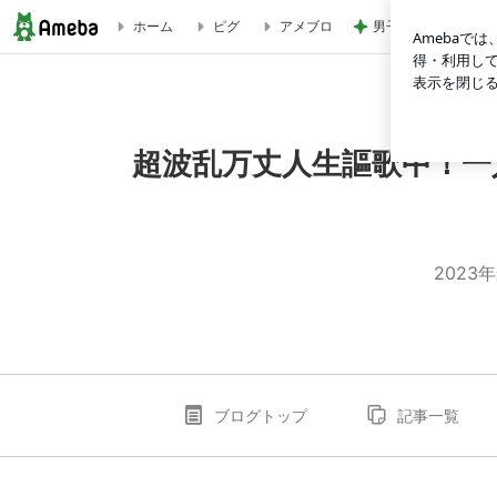
男子に大好評のコス
ホーム
ピグ
アメブロ
3.11を忘れない☆防災グッズと防災意識。 | 超波乱万丈
超波乱万丈人生謳歌中！一
202
ブログトップ
記事一覧