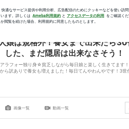
トコハンバーグ
芸能人ブログ
人気ブログ
新規登録
人生謳歌中！一人娘は規格外！養女まで出来たら30代でおばあち
人娘は規格外！養女まで出来たら3
した、まだ隠居は出来なさそう！
アラフォー独り身☆貧乏しながら毎日娘と楽しく生きてます
3年から訳ありで養女も増えました！毎日てんやわんやです！3世
画像一覧
動画一覧