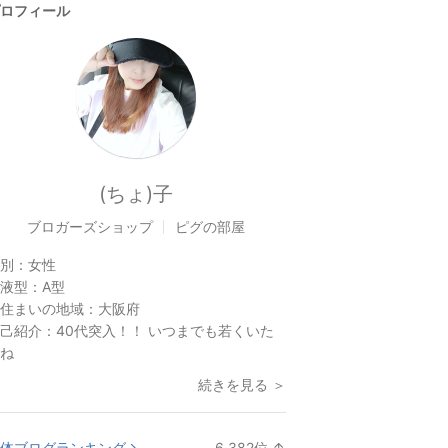
ロフィール
(ちょ)子
ブロガーズショップ
ピグの部屋
別：
女性
液型：
A型
住まいの地域：
大阪府
己紹介：
40代突入！！ いつまでも若くいた
ね
続きを見る ＞
体ブログランキング
6,382
位
↑