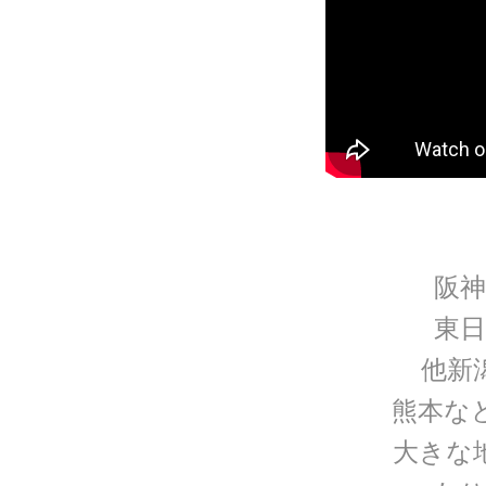
阪神
東日
他新
熊本な
大きな