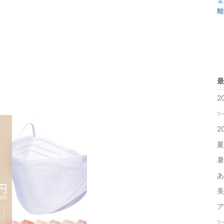
離
最
2
✨
2
夏
暑
あ
美
ア
✨