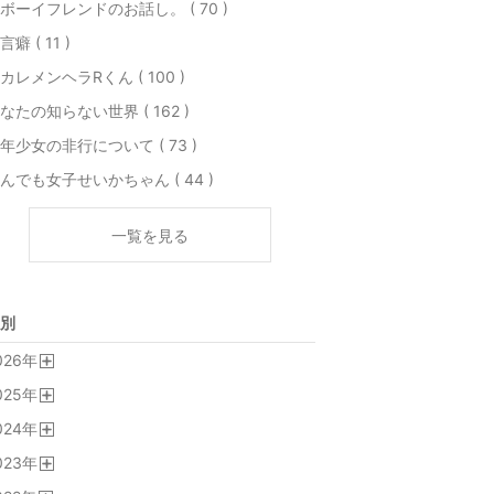
ボーイフレンドのお話し。 ( 70 )
言癖 ( 11 )
カレメンヘラRくん ( 100 )
なたの知らない世界 ( 162 )
年少女の非行について ( 73 )
んでも女子せいかちゃん ( 44 )
一覧を見る
別
026
年
開
025
年
く
開
024
年
く
開
023
年
く
開