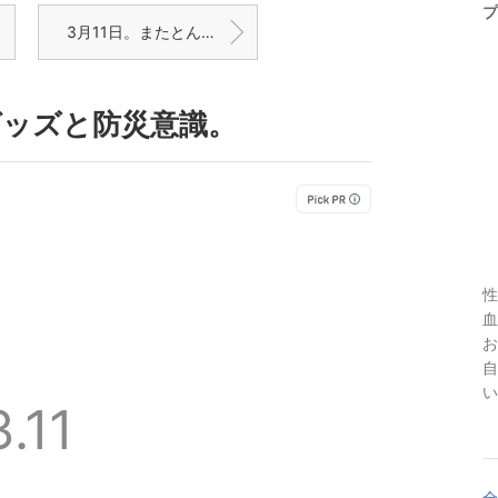
プ
3月11日。またとんでもないのを作ってしまった。
グッズと防災意識。
性
血
お
自
い
3.11
全