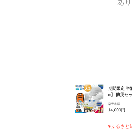
あり
期間限定 半額
α】 防災セ
サメット 保
楽天市場
エアーマット 
14,000円
常用持出袋 
体 備蓄 防
※ふるさと