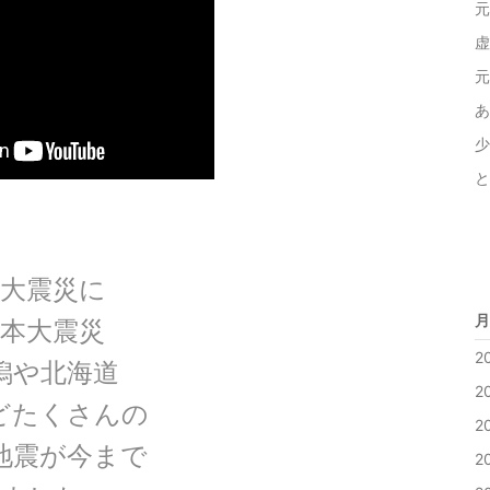
元
虚
元
あ
少
と
大震災に
月
本大震災
2
潟や北海道
2
どたくさんの
2
地震が今まで
2