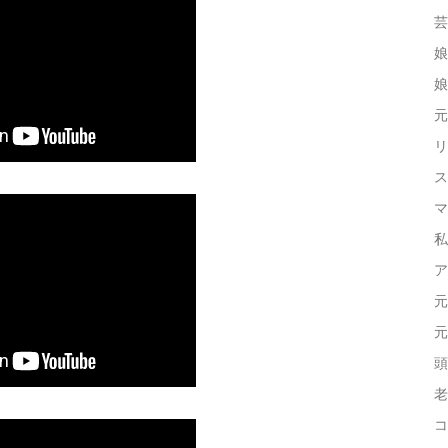
芸
娘
娘
元
リ
ス
マ
私
ア
元
元
頭
老
コ