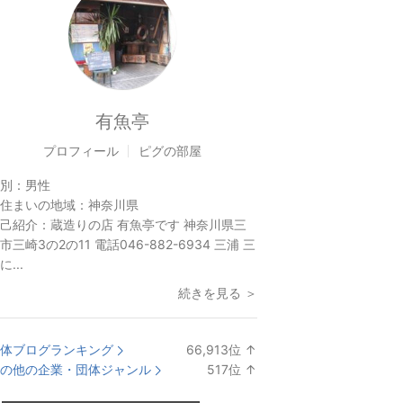
有魚亭
プロフィール
ピグの部屋
別：
男性
住まいの地域：
神奈川県
己紹介：
蔵造りの店 有魚亭です 神奈川県三
市三崎3の2の11 電話046-882-6934 三浦 三
に...
続きを見る ＞
体ブログランキング
66,913
位
↑
ラ
の他の企業・団体ジャンル
517
位
↑
ン
ラ
キ
ン