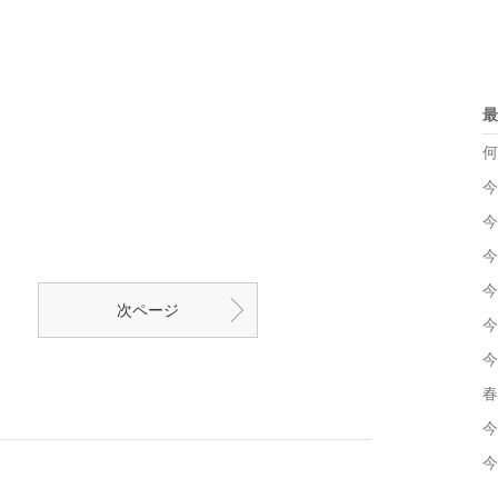
最
何
今
今
今
今
次ページ
今
今
春
今
今