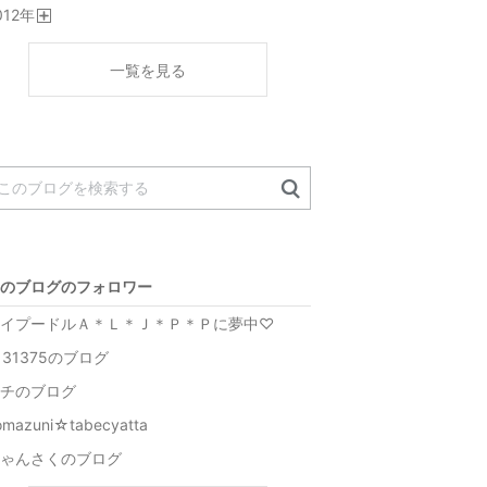
012
年
く
開
く
一覧を見る
のブログのフォロワー
イプードルＡ＊Ｌ＊Ｊ＊Ｐ＊Ｐに夢中♡
131375のブログ
チのブログ
omazuni☆tabecyatta
ゃんさくのブログ