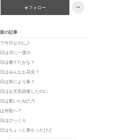
ン
キ
フォロー
グ
ン
上
グ
昇
上
新の記事
昇
で今日なの(;_;)
日は月に一度の
日は勝てたかな？
日はみんなお花見？
日は所により夜？
日はお天気回復したのに
日は驚いたね(*_*)
は何処へ？
日はびっくり
日はちょっと寒かったけど