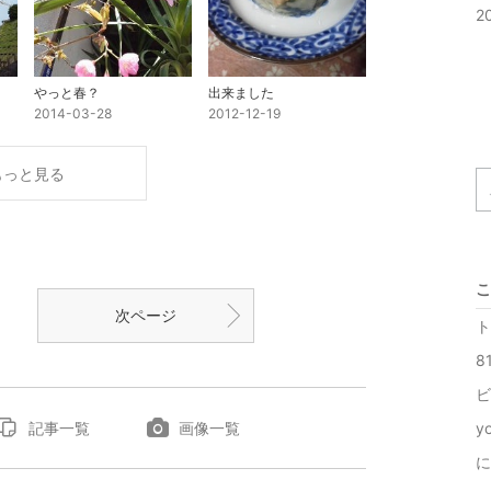
2
やっと春？
出来ました
2014-03-28
2012-12-19
もっと見る
こ
次ページ
ト
8
ビ
記事一覧
画像一覧
y
に