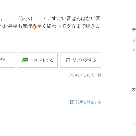
・゜゜(>_<)゜゜・。すごい音はんぱない音
^)お昼寝も無理
早く終わって夕方まで続きま
テ
ブ
メ
いね
コメントする
リブログする
いいね！した人一覧
カ
記事を報告する