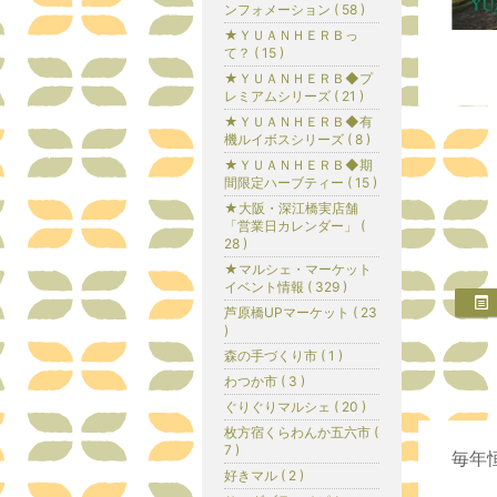
ンフォメーション ( 58 )
★ＹＵＡＮＨＥＲＢっ
て？ ( 15 )
★ＹＵＡＮＨＥＲＢ◆プ
レミアムシリーズ ( 21 )
★ＹＵＡＮＨＥＲＢ◆有
機ルイボスシリーズ ( 8 )
★ＹＵＡＮＨＥＲＢ◆期
間限定ハーブティー ( 15 )
★大阪・深江橋実店舗
「営業日カレンダー」 (
28 )
★マルシェ・マーケット
イベント情報 ( 329 )
芦原橋UPマーケット ( 23
)
森の手づくり市 ( 1 )
わつか市 ( 3 )
ぐりぐりマルシェ ( 20 )
枚方宿くらわんか五六市 (
7 )
毎年
好きマル ( 2 )