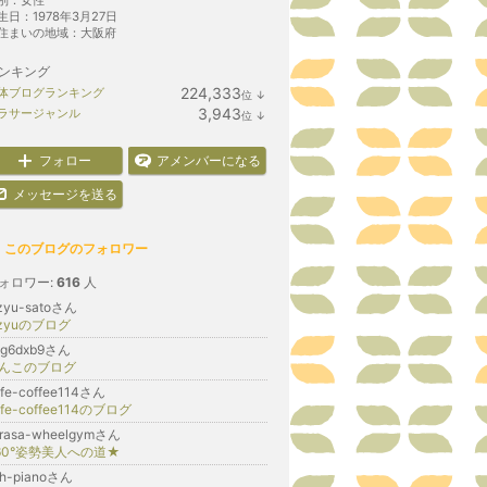
別：
女性
生日：
1978年3月27日
住まいの地域：
大阪府
ンキング
224,333
体ブログランキング
位
↓
ラ
3,943
ラサージャンル
位
↓
ン
ラ
キ
ン
ン
キ
フォロー
アメンバーになる
グ
ン
下
グ
メッセージを送る
降
下
降
このブログのフォロワー
ォロワー:
616
人
izyu-satoさん
izyuのブログ
kg6dxb9さん
んこのブログ
fe-coffee114さん
afe-coffee114のブログ
arasa-wheelgymさん
60°姿勢美人への道★
-h-pianoさん