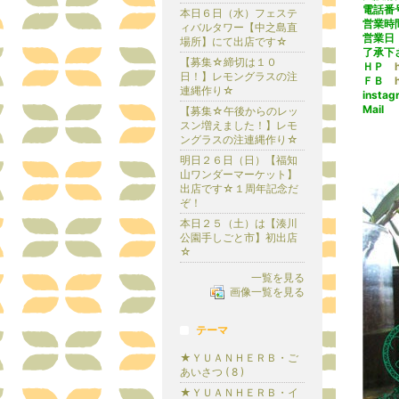
電話番
本日６日（水）フェステ
営業時
ィバルタワー【中之島直
営業日
場所】にて出店です☆
了承下
【募集☆締切は１０
ＨＰ
日！】レモングラスの注
ＦＢ
連縄作り☆
insta
Mail 
【募集☆午後からのレッ
スン増えました！】レモ
ングラスの注連縄作り☆
明日２６日（日）【福知
山ワンダーマーケット】
出店です☆１周年記念だ
ぞ！
本日２５（土）は【湊川
公園手しごと市】初出店
☆
一覧を見る
画像一覧を見る
テーマ
★ＹＵＡＮＨＥＲＢ・ご
あいさつ ( 8 )
★ＹＵＡＮＨＥＲＢ・イ