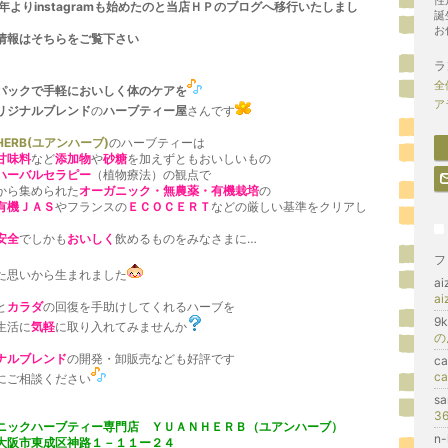
性
7年よりinstagramも始めたのと当店ＨＰのブログへ移行いたしまし
誕
お
情報はそちらをご覧下さい
ラ
全
パックで手軽においしく体のケアを
ア
リジナルブレンド
の
ハーブティー屋
さんです
HERB(ユアンハーブ)
のハーブティーは
甘味料
など
添加物
や
砂糖
を加えずともおいしいもの
ハーバルセラピー
（植物療法）の観点で
から集められた
オーガニック・無農薬・有機栽培
の
有機ＪＡＳ
やフランスの
ＥＣＯＣＥＲＴ
などの厳しい基準をクリアし
安全
でしかも
おいしく
飲めるものをみなさまに…
フ
た思いから生まれました
a
a
と
カラダ
の回復を手助けしてくれるハーブを
9
生活に
気軽
に取り入れてみませんか
の
ナルブレンド
の開発・卸販売なども好評です
ca
c
にご相談ください
s
3
ニックハーブティー専門店 ＹＵＡＮＨＥＲＢ（ユアンハーブ）
n
大阪市東成区神路１－１１ー２４