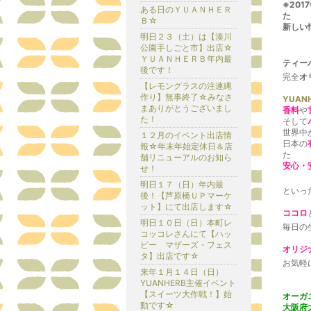
※201
ある日のＹＵＡＮＨＥＲ
た
Ｂ☆
新しい
明日２３（土）は【湊川
公園手しごと市】出店☆
ＹＵＡＮＨＥＲＢ年内最
ティー
後です！
完全
オ
【レモングラスの注連縄
作り】無事終了☆みなさ
YUAN
まありがとうございまし
香料
や
た！
そして
世界中
１２月のイベント出店情
日本の
報☆年末年始定休日＆店
た
舗リニューアルのお知ら
安心・
せ！
明日１７（日）年内最
といっ
後！【芦原橋ＵＰマーケ
ット】にて出店します☆
ココロ
明日１０日（日）本町レ
毎日の
コッコレさんにて【ハッ
ピー マザーズ・フェス
オリジ
タ】出店です☆
お気軽
来年１月１４日（日）
YUANHERB主催イベント
【スイーツ大作戦！】始
オーガ
動です☆
大阪府