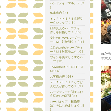
ハンドメイドマルシェ ( 3
)
催事出店 ( 8 )
ＹＵＡＮＨＥＲＢ主催ワ
ークショップ ( 18 )
顔の見えるハーブティー
作りを目指して！ ( 15 )
女性のためのハーブティ
ーＰＭＳ対策開発！ ( 11 )
女性のためのハーブティ
ーＰＭＳ対策モニタ ( 0 )
昔か
ワインを美味しくするハ
年末
ーブ ( 12 )
TAWARAHONEYSELECTI
ON ( 6 )
お客様の声 ( 64 )
ＹＵＡＮＨＥＲＢってど
んな人が作ってる？ ( 9 )
ハーブティーに関するお
客様からの質問 ( 8 )
ハーバルケア（植物療
法）をはじめましょう ( 8
)