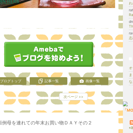
わ
r
dr
Th
ra
オ
ま
ブログトップ
記事一覧
画像一覧
な
次ページ
>>
「MOL
恒例母を連れての年末お買い物ＤＡＹその２
※