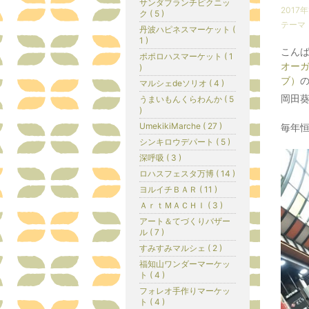
サンダブランチピクニッ
2017年
ク ( 5 )
テーマ
丹波ハピネスマーケット (
1 )
こん
ポポロハスマーケット ( 1
オー
)
ブ）
マルシェdeソリオ ( 4 )
岡田
うまいもんくらわんか ( 5
)
UmekikiMarche ( 27 )
毎年
シンキロウデパート ( 5 )
深呼吸 ( 3 )
ロハスフェスタ万博 ( 14 )
ヨルイチＢＡＲ ( 11 )
ＡｒｔＭＡＣＨＩ ( 3 )
アート＆てづくりバザー
ル ( 7 )
すみすみマルシェ ( 2 )
福知山ワンダーマーケッ
ト ( 4 )
フォレオ手作りマーケッ
ト ( 4 )