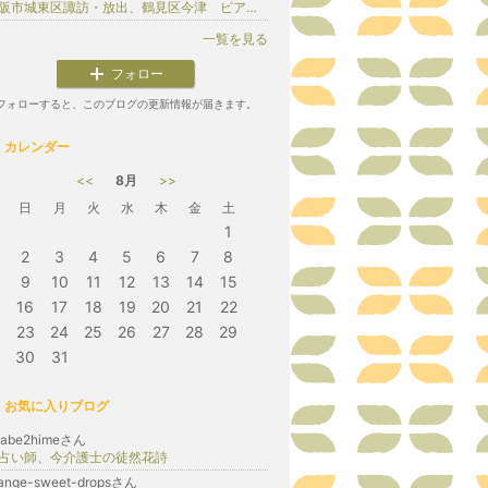
大阪市城東区諏訪・放出、鶴見区今津 ピアノ教室 なか音楽教室
一覧を見る
フォロー
フォローすると、このブログの更新情報が届きます。
カレンダー
<<
8月
>>
日
月
火
水
木
金
土
1
2
3
4
5
6
7
8
9
10
11
12
13
14
15
16
17
18
19
20
21
22
23
24
25
26
27
28
29
30
31
お気に入りブログ
yabe2himeさん
占い師、今介護士の徒然花詩
ange-sweet-dropsさん