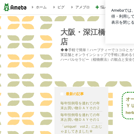
ホーム
ピグ
アメブロ
悩んだ高級食器より
大阪・深江橋「オーガニックハーブティー専門店 Y
大阪・深江橋「オー
店 YUANH
◆◆手軽で簡単！ハーブティーでココロとカ
実店舗とオンラインショップで手軽に飲める
ハーバルセラピー（植物療法）の観点と安全
最新の記事
オ
毎年恒例母を連れての年
Ｙ
末お買い物ＤＡＹその２
herb
毎年恒例母を連れての年
末お買い物ＤＡＹその１
「unique! vol.2」におじ
ゃましてきました☆