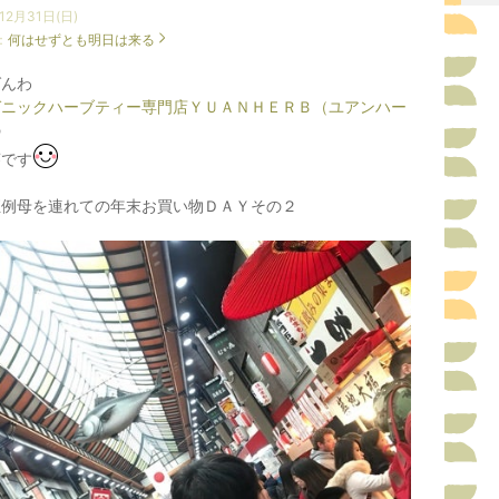
12月31日(日)
：
何はせずとも明日は来る
ばんわ
ガニックハーブティー専門店ＹＵＡＮＨＥＲＢ（ユアンハー
の
葵です
恒例母を連れての年末お買い物ＤＡＹその２