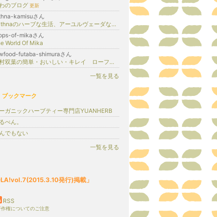
わのブログ
更新
athna-kamisuさん
Rathnaのハーブな生活、アーユルヴェーダな日々（茨城県神栖市）
ops-of-mikaさん
e World Of Mika
wfood-futaba-shimuraさん
志村双葉の簡単・おいしい・キレイ ローフードのブログ
一覧を見る
ブックマーク
ーガニックハーブティー専門店YUANHERB
るべん。
んでもない
一覧を見る
A!vol.7(2015.3.10発行)掲載」
RSS
著作権についてのご注意