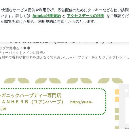
選んだランチ
芸能人ブログ
人気ブログ
新規登録
ロ
UANHERB（ユアンハーブ）」
ガニックハーブティー専門
ERB（ユアンハーブ）」
ラダの健康を！◆◆
ティーパックをメインに販売♪
な材料で香料や甘味料を加えなくてもおいしいハーブティーをオリジナルブレンド
ーガニックハーブティー専門店
ＵＡＮＨＥＲＢ（ユアンハーブ）
http://yuan-
.jp/