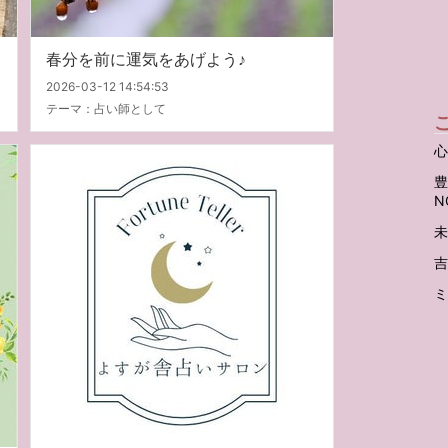
春分を前に運気をあげよう♪
2026-03-12 14:54:53
テーマ：
占い師として
心
豊
N
未
吉
ミ