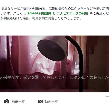
食べたふかし芋
芸能人ブログ
人気ブログ
新規登録
師の紗璃です。鑑定を通して感じたこと、自身の日々の暮ら
画像一覧
動画一覧