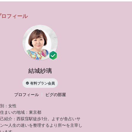
プロフィール
結城紗璃
有料プラン会員
プロフィール
ピグの部屋
別：
女性
住まいの地域：
東京都
己紹介：
西荻窪駅徒歩1分。よすが舎占いサ
ン〜人生の迷いを整理するより所〜を主宰し
います。