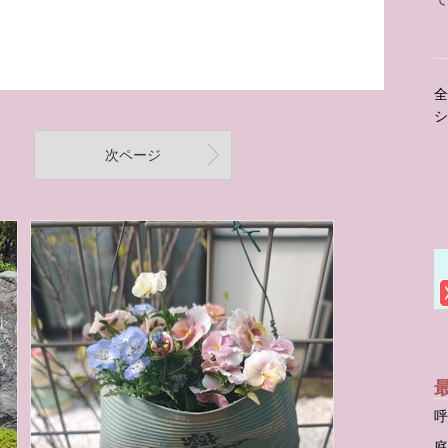
全
シ
次ページ
呼
庭