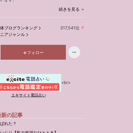
続きを見る ＞
体ブログランキング
317,541
位
↑
ラ
ニアジャンル
ン
キ
ン
フォロー
グ
上
昇
<br>
エキサイト電話占い
最新の記事
ばれた？
いじり【私の幸福なひととき】