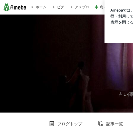
痛くて堪らないのに
ホーム
ピグ
アメブロ
心のスケッチ帳ふたたび
占い
ブログトップ
記事一覧