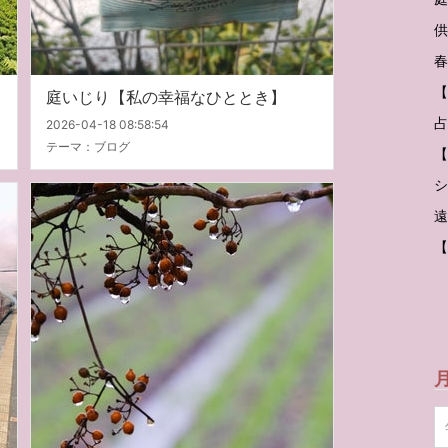
供
春
【
庭いじり【私の幸福なひととき】
占
2026-04-18 08:58:54
テーマ：
ブログ
【
シ
遠
【