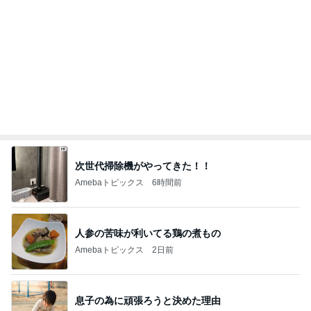
大学の定期試験で満点をとった息子
Amebaトピックス
1日前
記事を読む
謝りたい義母に喧嘩覚悟で向かう私
Amebaトピックス
15時間前
美奈代 夫と次男 長男は衣装探し
Amebaトピックス
13時間前