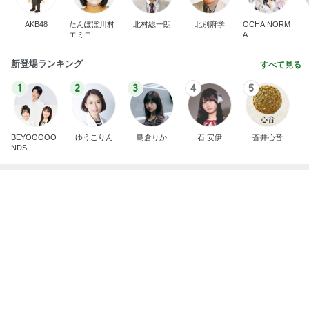
アレク 怒った妹からの数ヶ月無視
Amebaトピックス
15時間前
記事を読む
美優 ダメ元で提出した息子の写真
Amebaトピックス
2日前
堀ちえみの夫 朝食は喜多方ラーメン
Amebaトピックス
19時間前
長女が買ってもらった爆買いのモノ
Amebaトピックス
12時間前