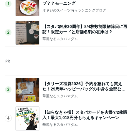
凄いと思った今どきの中学生の買い物
Amebaトピックス
1日前
ご飯の催促の目で嬉しそうな妹
Amebaトピックス
2日前