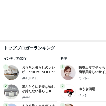
オフィシャルブロガーランキング
総合ランキング
すべて見る
1
2
3
市川團十郎白
小林麻央
だいたひかる
桃
クロ
猿
急上昇ランキング
すべて見る
1
2
3
4
5
AKB48
たんぽぽ川村
北村総一朗
北別府学
OCHA NORM
エミコ
A
新登場ランキング
すべて見る