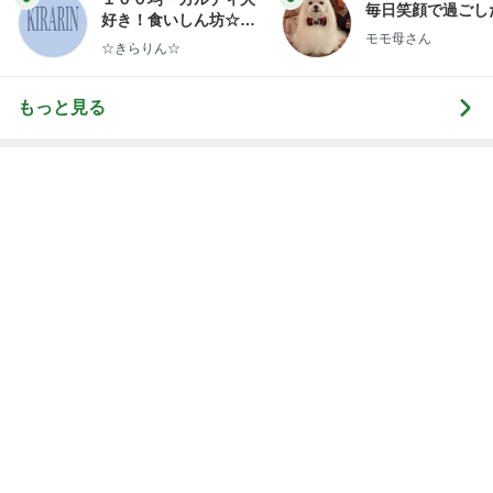
1
2
3
4
5
BEYOOOOO
ゆうこりん
島倉りか
石 安伊
蒼井心音
NDS
芸能人・有名人ブログ TOPへ
次世代掃除機がやってきた！！
Amebaトピックス
6時間前
募集した日にアンケートが出た犬
Amebaトピックス
2日前
髪の量が多くても安心なヘアクリップ
Amebaトピックス
2日前