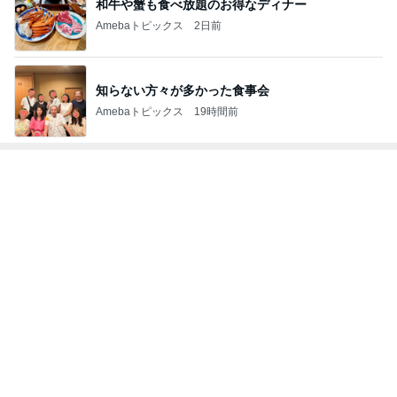
知らない方々が多かった食事会
Amebaトピックス
19時間前
トップブロガーランキング
インテリア&DIY
料理
1
1
おうちと暮らしのレシ
栄養士ママそっち
ピ 〜HOME&LIFE〜
簡単美味しいサイ
献立
yuki (ドキ子）
そっち～
2
2
ほんとうに必要な物し
ゆうき酒場
か持たない暮らし◆Ke
ゆうき
ep Life Simple◆〜イ
yukiko
ンテリアのきろく〜
3
3
１００均・カルディ大
毎日笑顔で過ごし
好き！食いしん坊☆き
モモ母さん
らりん☆のブログ
☆きらりん☆
もっと見る