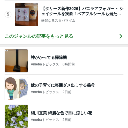
SNSで見掛け一目惚れしたお菓子缶
Amebaトピックス
2日前
記事を読む
爽やか後味が最高な大人のスイーツ
Amebaトピックス
19時間前
服やバッグではないと痛感した幸せ
Amebaトピックス
2日前
公式の約65%offだったコストコ商品
Amebaトピックス
17時間前