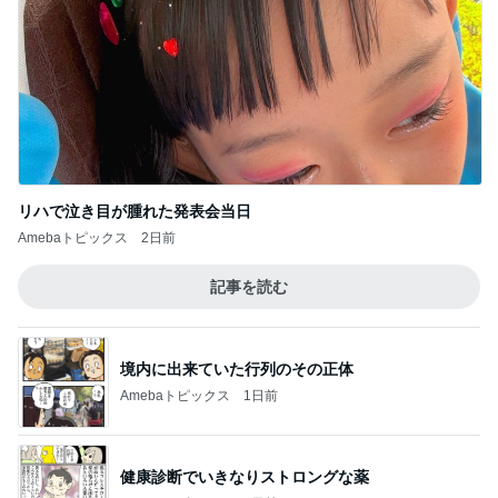
華麗なるスタバマダム
【タリーズ新作2026】バニラアフォガート シ
ェイクールを実飲！ベアフルシールも当たっ
5
た！
華麗なるスタバマダム
このジャンルの記事をもっと見る
神がかってる掃除機
Amebaトピックス
6時間前
嫁の子育てに毎回ダメ出しする義母
Amebaトピックス
2日前
細川直美 綺麗な色で目に涼しい花