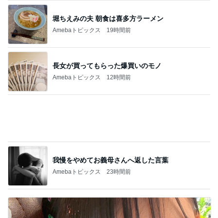
【びっくりドンキー】チームイチモリ セレ
ブ？？モーニング
1
オヤジのスイーツ時々ランニングブログ
【スタバ銀座30周年】8/4枚数制限解除日に再
訪！限定カードと店舗名刺の在庫は？
2
華麗なるスタバマダム
【タリーズ福袋2026】予約を忘れても買え
た！29周年ハッピーバッグの中身を全部公開
3
8/5～
華麗なるスタバマダム
【知らなきゃ損】スタバカードを夫婦で2枚購
入！最大1,018円分もらえるキャンペーン
4