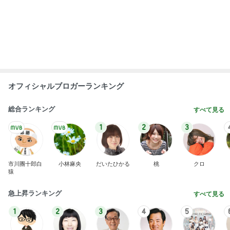
5年使い倒し元が取れた電動鼻吸い器
Amebaトピックス
2日前
朝思い立って買いに行った作家の器
Amebaトピックス
2日前