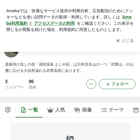
花咲温泉 旅館よしや荘のブログ
アプリをダウンロードして
ブログの更新通知
を受け取りまし
開く
ょう。
花咲温泉 旅館よしや荘のブログ
源泉掛け流しの宿「花咲温泉 よしや莊」は日本百名山の一つ「武尊山」の山
麓に広がる大自然溢れる武尊高原にあります。
3
96
フォロー
フォロワー
投稿
一覧
人気
画像
テーマ