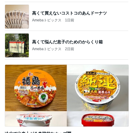
関西最強の源泉掛け流しのにごり湯
Amebaトピックス
1日前
記事を読む
モト冬樹 作ったじゃこ天そばを絶賛
Amebaトピックス
24時間前