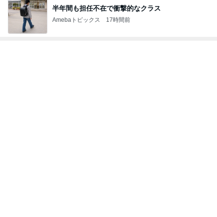
半年間も担任不在で衝撃的なクラス
Amebaトピックス
17時間前
トップブロガーランキング
旅行
ペット
1
1
「吉田さんちのファミ
しろとくろしろ
リー日記」Powered b
たまねぎ
y Ameba 吉田さんファ
吉田さんファミリー
ミリーオフィシャルブ
ログ
2
2
☆やまあこ☆さんのデ
母さんは今日も世
ィズニー日記
やく
☆やまあこ☆
藤緒 ミルカ
3
3
日々是甘露2〜ディズニ
白柴 『きなこ』 
ー風味〜
楽ブログ
甘露
ひろ☆みき