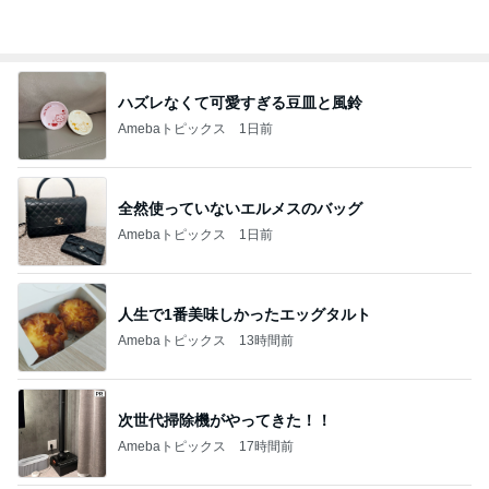
オフィシャルブロガーランキング
総合ランキング
すべて見る
1
2
3
市川團十郎白
小林麻央
だいたひかる
桃
クロ
猿
急上昇ランキング
すべて見る
1
2
3
4
5
EBiDAN 39&Ki
高山善廣
こいたん
島倉りか
つばきファク
DS
トリー
新登場ランキング
すべて見る
1
2
3
4
5