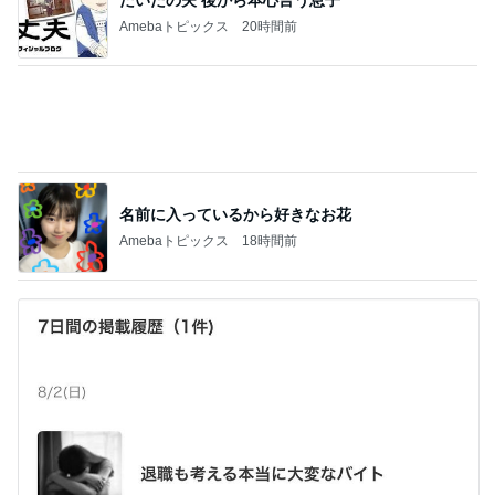
「楽〜だバッグ」
1
TOKYO REAL CLOTHES 大人世代のリアルクロー
ズ
やる気スイッチを探して三千里。
2
40代からの大人カジュアルを品良く着こなすファ
ッションブログ
急遽変更になった夏休み旅行、初めての甲子
園球場へ
3
*** あやのハピログ ***
楽天、最近美味しかったお取り寄せと「楽」
の前借り
4
50代からの無理しないおしゃれ nodoka’s Blog
定価で買ったパンツが20％OFFになってま
す！！
5
Shiori's「on」style〜干物女の成長記〜