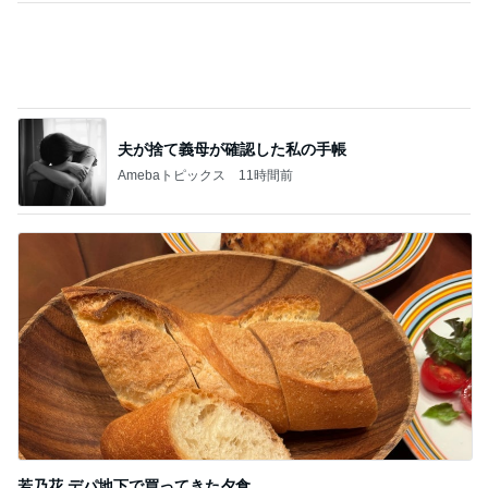
山田 幻想的な竹林で不思議体験
Amebaトピックス
1日前
長女に教えて貰った癒される香り
Amebaトピックス
17時間前
記事を読む