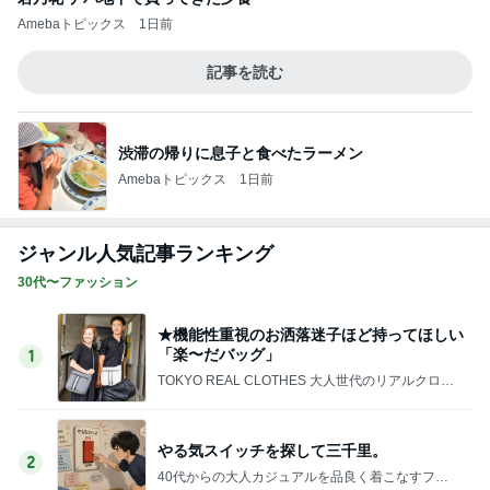
空手黒帯の夫も腕が痛くなった本
Amebaトピックス
1日前
海老と蟹入りが嬉しい豪華冷やし中華
Amebaトピックス
1日前
エアコン掃除の人が言ってた節約術
Amebaトピックス
2日前
肩甲骨を動かすための意外なコツ
Amebaトピックス
1日前