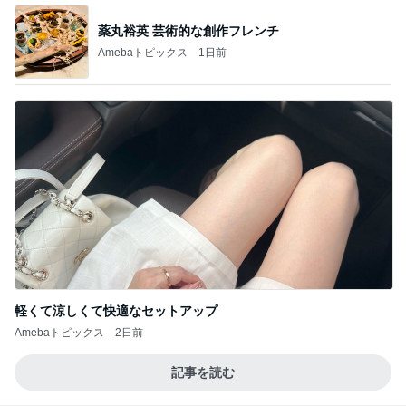
BEYOOOOO
島倉りか
ゆうこりん
石 安伊
蒼井心音
NDS
芸能人・有名人ブログ TOPへ
神がかってる掃除機
Amebaトピックス
17時間前
クロ 娘がゲットした勝者のTシャツ
Amebaトピックス
1日前
わが家でよく作る補食の組み合わせ
Amebaトピックス
17時間前