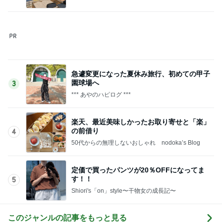
粒度1で挽いた想像を超える細挽き
Amebaトピックス
1日前
記事を読む
2,711万円で4LDKの広々とした物件
Amebaトピックス
14時間前
汗をかき冷房にあたると痛むお腹