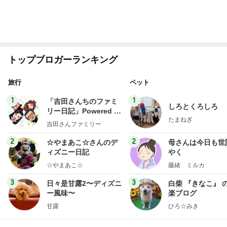
もっと見る
ハズレなくて可愛すぎる豆皿と風鈴
Amebaトピックス
1日前
全然使っていないエルメスのバッグ
Amebaトピックス
1日前
人生で1番美味しかったエッグタルト
Amebaトピックス
13時間前
次世代掃除機がやってきた！！
Amebaトピックス
17時間前