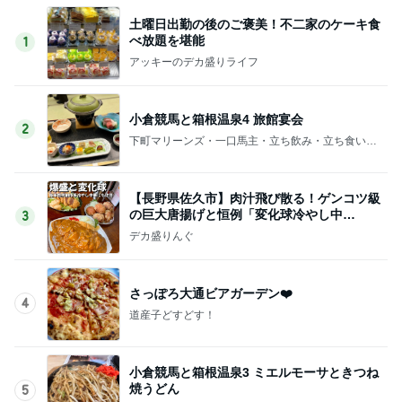
土曜日出勤の後のご褒美！不二家のケーキ食
べ放題を堪能
1
アッキーのデカ盛りライフ
小倉競馬と箱根温泉4 旅館宴会
2
下町マリーンズ・一口馬主・立ち飲み・立ち食いそ
ば
【長野県佐久市】肉汁飛び散る！ゲンコツ級
の巨大唐揚げと恒例「変化球冷やし中
3
華」！！〜李紅蘭さん〜
デカ盛りんぐ
さっぽろ大通ビアガーデン❤️
4
道産子どすどす！
小倉競馬と箱根温泉3 ミエルモーサときつね
焼うどん
5