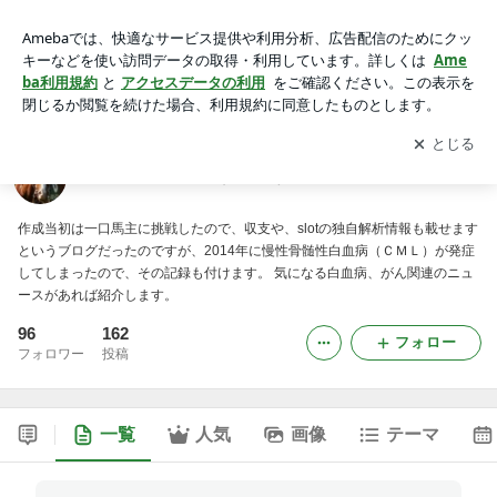
慢性骨髄性白血病（ＣＭＬ）生活始めました。
アプリをダウンロードして
ブログの更新通知
を受け取りまし
開く
ょう。
慢性骨髄性白血病（ＣＭＬ）生活始めました。
作成当初は一口馬主に挑戦したので、収支や、slotの独自解析情報も載せます
というブログだったのですが、2014年に慢性骨髄性白血病（ＣＭＬ）が発症
してしまったので、その記録も付けます。 気になる白血病、がん関連のニュ
ースがあれば紹介します。
96
162
フォロー
フォロワー
投稿
一覧
人気
画像
テーマ