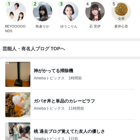
1
2
3
4
5
BEYOOOOO
島倉りか
ゆうこりん
石 安伊
蒼井心音
NDS
芸能人・有名人ブログ TOPへ
神がかってる掃除機
Amebaトピックス
1時間前
ガパオ丼と単品のカレーピラフ
Amebaトピックス
11時間前
桃 過去ブログ覚えてた友人の優しさ
Amebaトピックス
1日前