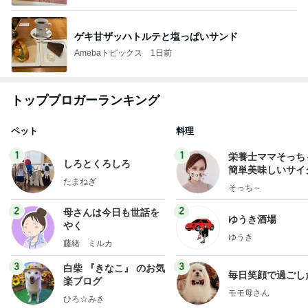
ゲキ甘ザッハトルテと塩っぱいサンド
Amebaトピックス
1日前
トップブロガーランキング
ペット
料理
1
1
栄養士ママそっち
しろとくろしろ
簡単美味しいサイ
たまねぎ
献立
そっち～
2
2
母さんは今日も世話を
ゆうき酒場
やく
ゆうき
藤緒 ミルカ
3
3
白柴 『きなこ』 のお気
毎日笑顔で過ごし
楽ブログ
モモ母さん
ひろ☆みき