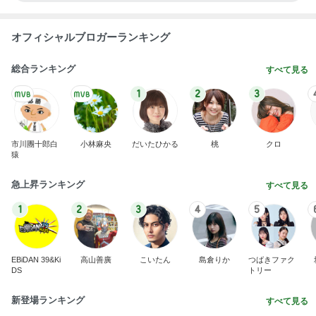
オフィシャルブロガーランキング
総合ランキング
すべて見る
1
2
3
市川團十郎白
小林麻央
だいたひかる
桃
クロ
猿
急上昇ランキング
すべて見る
1
2
3
4
5
EBiDAN 39&Ki
高山善廣
こいたん
島倉りか
つばきファク
DS
トリー
新登場ランキング
すべて見る