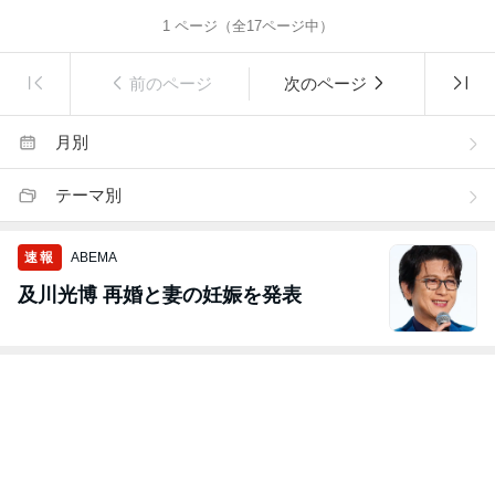
1
ページ（全
17
ページ中）
前のページ
次のページ
月別
テーマ別
速報
ABEMA
及川光博 再婚と妻の妊娠を発表