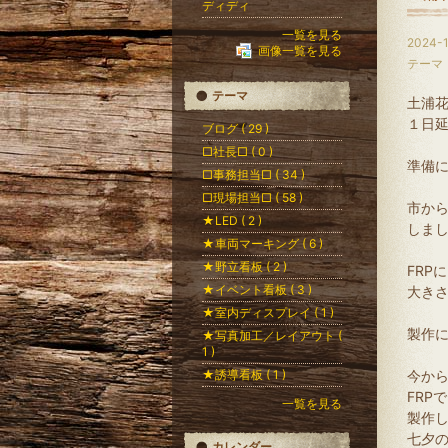
ディディ
一覧を見る
2024-1
画像一覧を見る
テーマ
テーマ
土浦
１日
ブログ ( 29 )
□社長□ ( 0 )
準備
□事務担当□ ( 34 )
□現場担当□ ( 58 )
市か
★LED ( 2 )
しま
★車両マーキング ( 6 )
★野立看板 ( 2 )
FRP
★イベント看板 ( 3 )
大き
★室内ディスプレイ ( 1 )
製作
★写真加工／レイアウト (
1 )
★誘導看板 ( 1 )
今か
FRP
一覧を見る
製作
七夕
カレンダー