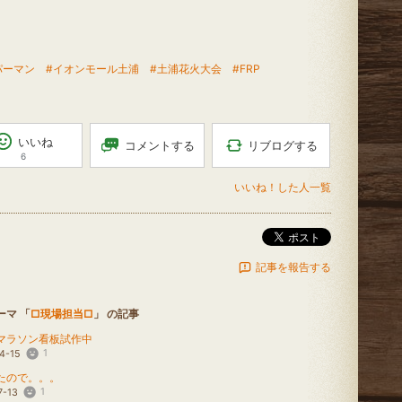
パーマン
#イオンモール土浦
#土浦花火大会
#FRP
いいね
リブログする
コメントする
6
いいね！した人一覧
ポスト
記事を報告する
ーマ 「
□現場担当□
」 の記事
マラソン看板試作中
1
4-15
たので。。。
1
7-13