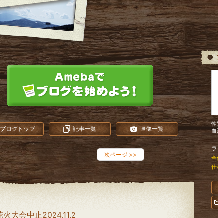
性
ブログトップ
記事一覧
画像一覧
血
ラ
次ページ
>>
全
仕
火大会中止2024.11.2