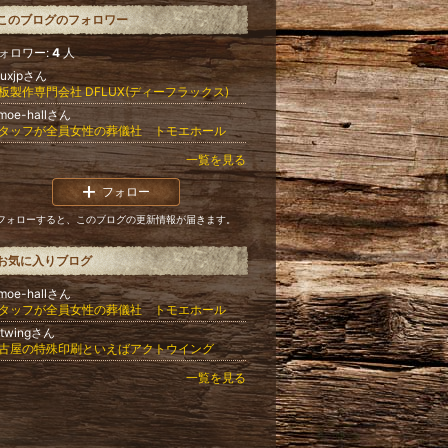
このブログのフォロワー
ォロワー:
4
人
luxjpさん
板製作専門会社 DFLUX(ディーフラックス)
omoe-hallさん
タッフが全員女性の葬儀社 トモエホール
一覧を見る
フォロー
フォローすると、このブログの更新情報が届きます。
お気に入りブログ
omoe-hallさん
タッフが全員女性の葬儀社 トモエホール
ctwingさん
古屋の特殊印刷といえばアクトウイング
一覧を見る