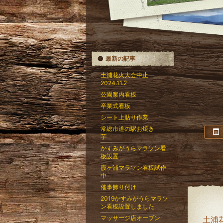
最新の記事
土浦花火大会中止
2024.11.2
公園案内看板
卒業式看板
シート上貼り作業
常総市道の駅お焼き
芋
かすみがうらマラソン看
板設置
霞ヶ浦マラソン看板試作
中
催事飾り付け
2019かすみがうらマラソ
ン看板設置しました
マッサージ店オープン
土浦花