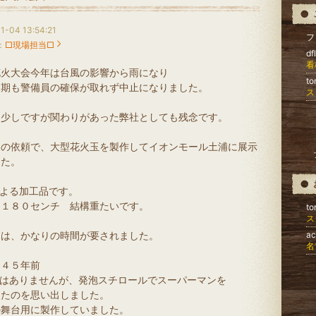
1-04 13:54:21
フ
：
□現場担当□
df
看
花火大会今年は台風の影響から雨になり
t
延期も警備員の確保が取れず中止になりました。
ス
に少しですが関わりがあった弊社としても残念です。
らの依頼で、大型花火玉を製作してイオンモール土浦に展示
した。
による加工品です。
さ１８０センチ 結構重たいです。
t
ス
には、かなりの時間が要されました。
a
名
ら４５年前
ではありませんが、発泡スチロールでスーパーマンを
したのを思い出しました。
の舞台用に製作していました。