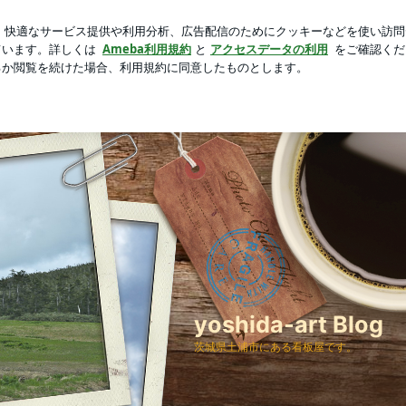
すための超手間
芸能人ブログ
人気ブログ
新規登録
yoshida-art Blog
茨城県土浦市にある看板屋です。