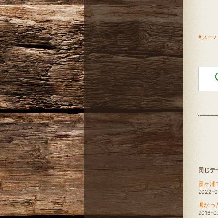
#スー
同じテ
霞ヶ浦
2022-0
暑かっ
2016-0