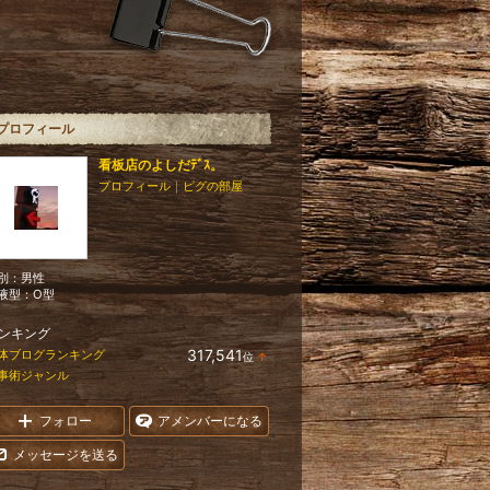
プロフィール
看板店のよしだﾃﾞｽ。
プロフィール
｜
ピグの部屋
別：
男性
液型：
O型
ンキング
317,541
体ブログランキング
位
↑
ラ
事術ジャンル
ン
キ
ン
フォロー
アメンバーになる
グ
上
メッセージを送る
昇