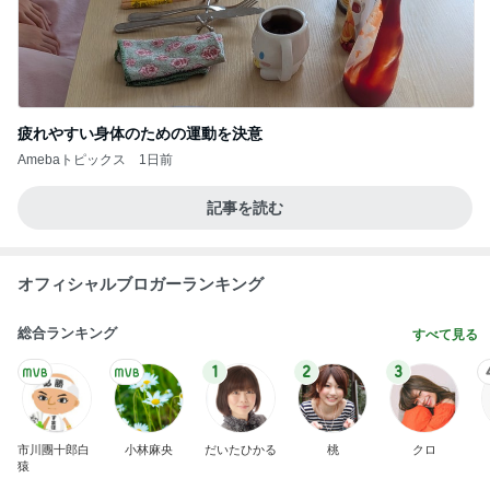
疲れやすい身体のための運動を決意
Amebaトピックス
1日前
記事を読む
オフィシャルブロガーランキング
総合ランキング
すべて見る
1
2
3
市川團十郎白
小林麻央
だいたひかる
桃
クロ
猿