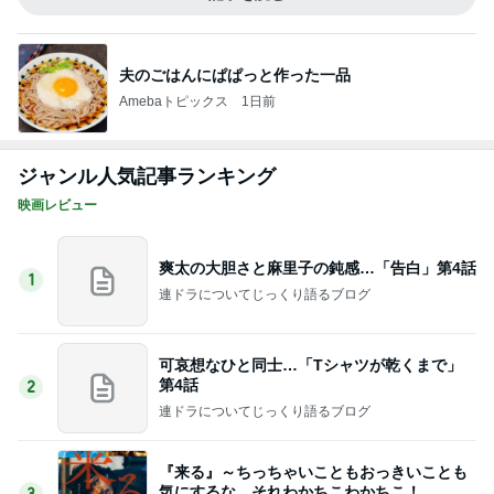
夫のごはんにぱぱっと作った一品
Amebaトピックス
1日前
ジャンル人気記事ランキング
映画レビュー
爽太の大胆さと麻里子の鈍感…「告白」第4話
1
連ドラについてじっくり語るブログ
可哀想なひと同士…「Tシャツが乾くまで」
第4話
2
連ドラについてじっくり語るブログ
『来る』～ちっちゃいこともおっきいことも
気にするな、それわかちこわかちこ！