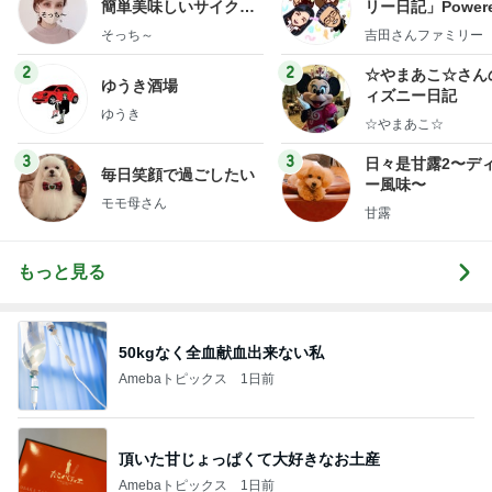
簡単美味しいサイクル
リー日記」Powere
献立
y Ameba 吉田さ
そっち～
吉田さんファミリー
ミリーオフィシャ
ログ
2
2
☆やまあこ☆さん
ゆうき酒場
ィズニー日記
ゆうき
☆やまあこ☆
3
3
日々是甘露2〜デ
毎日笑顔で過ごしたい
ー風味〜
モモ母さん
甘露
もっと見る
50kgなく全血献血出来ない私
Amebaトピックス
1日前
頂いた甘じょっぱくて大好きなお土産
Amebaトピックス
1日前