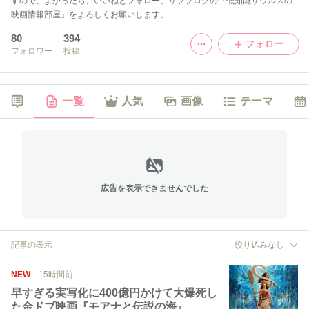
すので、よかったら、いいねとフォロー、サブブログの『低知能ザウルスの
映画情報部屋』をよろしくお願いします。
80
394
フォロー
フォロワー
投稿
一覧
人気
画像
テーマ
広告を表示できませんでした
記事の表示
絞り込みなし
NEW
15時間前
早すぎる実写化に400億円かけて大爆死し
た金ドブ映画『モアナと伝説の海』