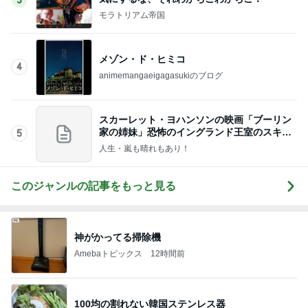
3
モラトリアム帝国
メゾン・ド・ヒミコ
4
animemangaeigagasukiのブログ
スカーレット・ヨハンソンの映画「ブーリン
家の姉妹」恐怖のイングランド王室のスキャ
5
ンダル！
人生・嵐も晴れもあり！
このジャンルの記事をもっと見る
神がかってる掃除機
Amebaトピックス
12時間前
100均の割れない韓国ステンレス器