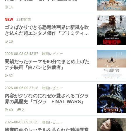
14
NEW
22時間前
ゴミばかりできる恐竜映画界に新風を吹
き込んだ超エンタメ傑作『プリミティブ
ウォー 恐竜戦争』
16
2026-08-08 03:43:57
・
映画レビュー
闇鍋だったテーマを90分でまとめ上げた
ナチ映画『白パンと独裁者』
32
2026-08-06 09:37:18
・
映画レビュー
内容がクソなのになぜか愛されるゴジラ
界の黒歴史『ゴジラ FINAL WARS』
40
2
2026-08-03 09:20:35
・
映画レビュー
胸糞映画のレッテルを貼られた精神異常