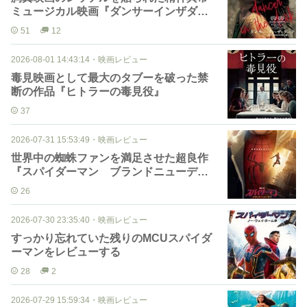
ミュージカル映画『ダンサーインザダー
ク』
51
12
2026-08-01 14:43:14
・
映画レビュー
毒見映画として最大のタブーを破った禁
断の作品『ヒトラーの毒見役』
37
2026-07-31 15:53:49
・
映画レビュー
世界中の蜘蛛ファンを満足させた超良作
『スパイダーマン ブランドニューデ
イ』
26
2026-07-30 23:35:40
・
映画レビュー
すっかり忘れていた残りのMCUスパイダ
ーマンをレビューする
28
2
2026-07-29 15:59:34
・
映画レビュー