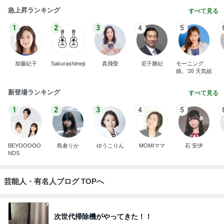
急上昇ランキング
すべて見る
1
2
3
4
5
加藤紀子
Sakurashimeji
真飛聖
尼子勝紀
モーニング
娘。'26 天気組
新登場ランキング
すべて見る
1
2
3
4
5
BEYOOOOO
島倉りか
ゆうこりん
MOMIママ
石 安伊
NDS
芸能人・有名人ブログ TOPへ
次世代掃除機がやってきた！！