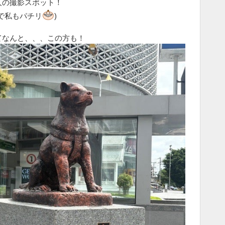
人の撮影スポット！
ので私もパチリ
)
てなんと、、、この方も！