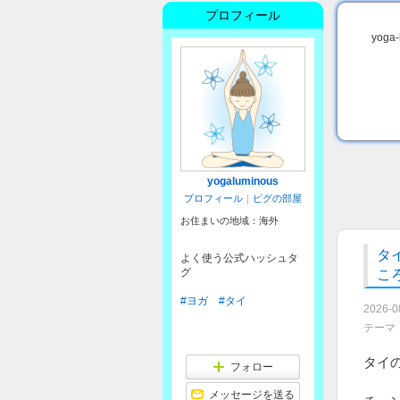
プロフィール
yog
yogaluminous
プロフィール
｜
ピグの部屋
お住まいの地域：
海外
タ
よく使う公式ハッシュタ
グ
ころ
#ヨガ
#タイ
2026-0
テーマ
タイ
フォロー
メッセージを送る