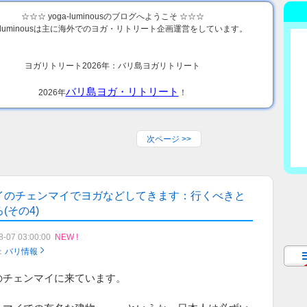
☆☆☆ yoga-luminousのブログへようこそ ☆☆☆
a-luminousは主に海外でのヨガ・リトリート企画運営をしています。
ヨガリトリート2026年：バリ島ヨガリトリート
バリ島ヨガ・リトリート
2026年
！
次ページ
>>
イのチェンマイでヨガなどしてきます：行くべきと
(その4)
8-07 03:00:00
NEW !
：
バリ情報
のチェンマイに来ています。