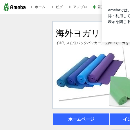
ホーム
ピグ
アメブロ
若乃花 デパ地下で
海外ヨガリトリートならルミナス！
海外ヨガリトリー
イギリス在住バックパッカー、世界中でヨガを
ホームページ
イ