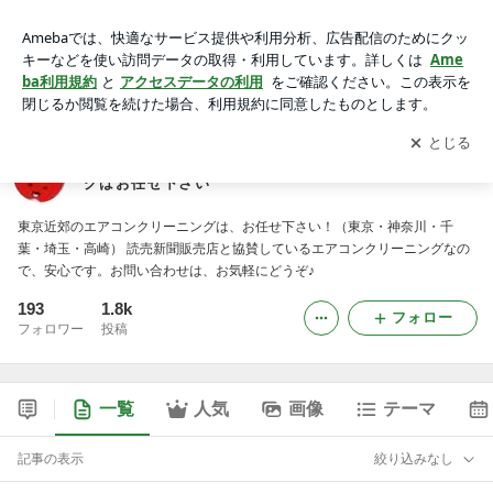
東京のエアコン洗浄～東京近郊のエアコンクリーニングはお任
せ下さい
アプリをダウンロードして
ブログの更新通知
を受け取りまし
開く
ょう。
東京のエアコン洗浄～東京近郊のエアコンクリーニン
グはお任せ下さい
東京近郊のエアコンクリーニングは、お任せ下さい！（東京・神奈川・千
葉・埼玉・高崎） 読売新聞販売店と協賛しているエアコンクリーニングなの
で、安心です。お問い合わせは、お気軽にどうぞ♪
193
1.8k
フォロー
フォロワー
投稿
一覧
人気
画像
テーマ
記事の表示
絞り込みなし