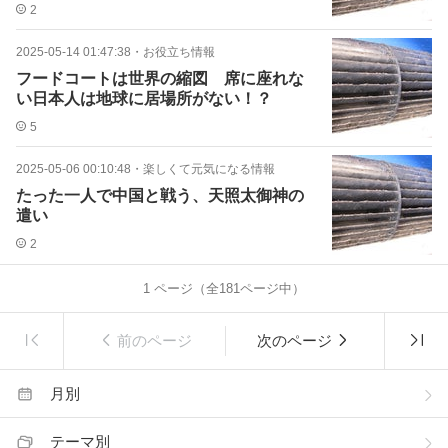
は！？早く目醒めないとヤバい
2
2025-05-14 01:47:38
・
お役立ち情報
フードコートは世界の縮図 席に座れな
い日本人は地球に居場所がない！？
5
2025-05-06 00:10:48
・
楽しくて元気になる情報
たった一人で中国と戦う、天照太御神の
遣い
2
1
ページ（全
181
ページ中）
前のページ
次のページ
月別
テーマ別