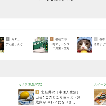
ガデュ
柳橋二郎
春香
2
3
4
デカ盛りんぐ
下町マリーンズ・
道産子ど
一口馬主・立ち飲
み・立ち食いそば
カメラ(風景写真)
スイー
母さんは今日も世話をやく
北軽井沢［半住人生活］
1
山荘∶ このところ色々と・冷
蔵庫が キレイになりまし