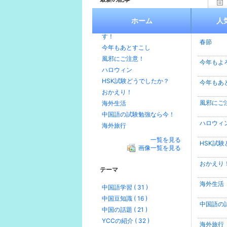
春節
ホーム
人
最新の
今年もよろしくお願いしま
す！
春節
今年もあとすこし
風邪にご注意！
今年もよ
ハロウィン
HSK試験どうでしたか？
今年もあ
おかえり！
風邪にご
海外生活
中国語の試験勉強なら今！
ハロウィ
海外旅行
一覧を見る
HSK試
画像一覧を見る
おかえり
テーマ
海外生活
中国語学習 ( 31 )
中国豆知識 ( 16 )
中国語の
中国の話題 ( 21 )
YCCの紹介 ( 32 )
海外旅行