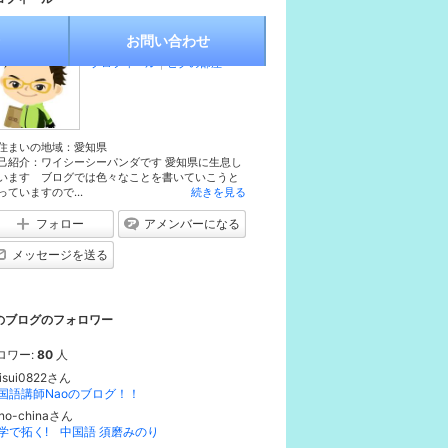
お問い合わせ
ワイパン
プロフィール
｜
ピグの部屋
住まいの地域：
愛知県
己紹介：ワイシーシーパンダです 愛知県に生息し
います ブログでは色々なことを書いていこうと
っていますので...
続きを見る
フォロー
アメンバーになる
メッセージを送る
のブログのフォロワー
ロワー:
80
人
isui0822さん
国語講師Naoのブログ！！
no-chinaさん
学で拓く! 中国語 須磨みのり