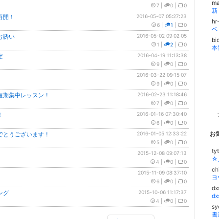
ma
7
|
0
|
0
新
再開！
2016-05-07 05:27:23
hr
6
|
1
|
0
ベ
お誘い
2016-05-02 09:02:05
b
1
|
2
|
0
本
定
2016-04-19 11:13:38
9
|
0
|
0
2016-03-22 09:15:07
9
|
0
|
0
短期集中レッスン！
2016-02-23 11:18:46
7
|
0
|
0
！
2016-01-16 07:30:40
6
|
0
|
0
お
でとうございます！
2016-01-05 12:33:22
5
|
0
|
0
ty
2015-12-08 09:07:13
☆
4
|
0
|
0
ch
2015-11-09 08:37:10
ヨ
6
|
0
|
0
dx
ング
2015-10-06 11:17:37
d
4
|
0
|
0
sy
書