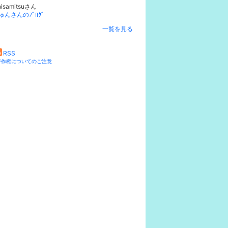
nisamitsuさん
ゅんさんのﾌﾞﾛｸﾞ
一覧を見る
RSS
著作権についてのご注意