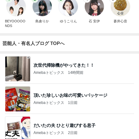
BEYOOOOO
島倉りか
ゆうこりん
石 安伊
蒼井心音
NDS
芸能人・有名人ブログ TOPへ
次世代掃除機がやってきた！！
Amebaトピックス
14時間前
頂いた珍しいお味の可愛いパッケージ
Amebaトピックス
1日前
だいたの夫 ひとり遊びする息子
Amebaトピックス
2日前