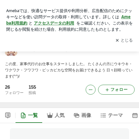
ちぇすこむーお片付け代行
アプリをダウンロードして
ブログの更新通知
を受け取りまし
開く
ょう。
ちぇすこむーお片付け代行
この度、家事代行のお仕事をスタートしました。 たくさんの方にウキウキ・
ワクワク・フワフワ・ピッカピカな空間をお届けできるよう 日々顔晴ってい
ます(^^)/
26
155
フォロー
フォロワー
投稿
一覧
人気
画像
テーマ