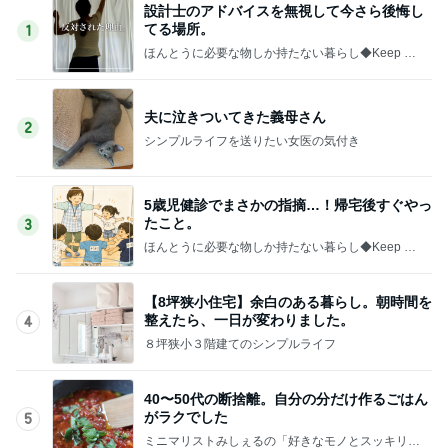
設計士のアドバイスを無視して今さら後悔し
てる場所。
1
ほんとうに必要な物しか持たない暮らし◆Keep Lif
e Simple◆〜インテリアのきろく〜
夫に泣きついてきた義母さん
2
シンプルライフを送りたい女医の気付き
5歳児健診でまさかの指摘…！帰宅後すぐやっ
たこと。
3
ほんとうに必要な物しか持たない暮らし◆Keep Lif
e Simple◆〜インテリアのきろく〜
【8坪狭小住宅】余白のある暮らし。朝時間を
整えたら、一日が変わりました。
4
８坪狭小３階建てのシンプルライフ
40〜50代の断捨離。自分の分だけ作るごはん
がラクでした
5
ミニマリストみしぇるの「好きなモノとスッキリ暮