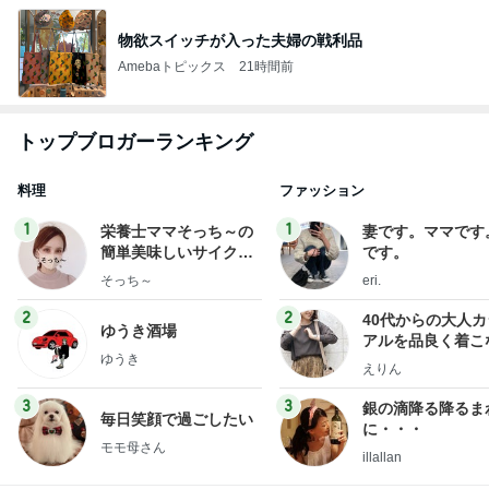
物欲スイッチが入った夫婦の戦利品
Amebaトピックス
21時間前
トップブロガーランキング
料理
ファッション
1
1
栄養士ママそっち～の
妻です。ママです
簡単美味しいサイクル
です。
献立
そっち～
eri.
2
2
40代からの大人
ゆうき酒場
アルを品良く着こ
ゆうき
ファッションブロ
えりん
3
3
銀の滴降る降るま
毎日笑顔で過ごしたい
に・・・
モモ母さん
illallan