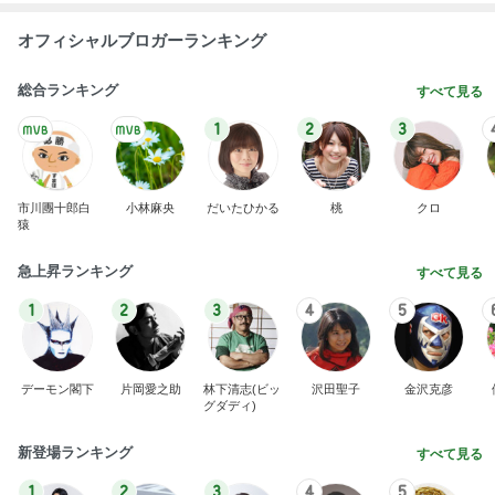
オフィシャルブロガーランキング
総合ランキング
すべて見る
1
2
3
市川團十郎白
小林麻央
だいたひかる
桃
クロ
猿
急上昇ランキング
すべて見る
1
2
3
4
5
デーモン閣下
片岡愛之助
林下清志(ビッ
沢田聖子
金沢克彦
グダディ)
新登場ランキング
すべて見る
1
2
3
4
5