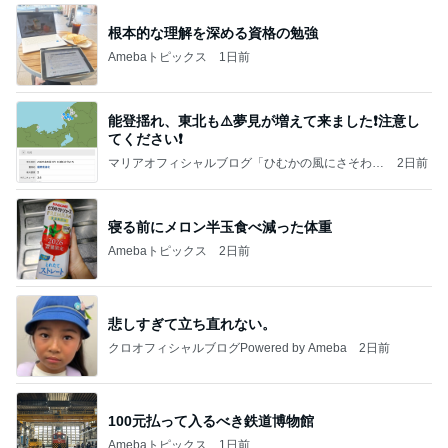
根本的な理解を深める資格の勉強
Amebaトピックス
1日前
能登揺れ、東北も⚠️夢見が増えて来ました❗️注意し
てください❗️
マリアオフィシャルブログ「ひむかの風にさそわれ
2日前
て」Powered by Ameba
寝る前にメロン半玉食べ減った体重
Amebaトピックス
2日前
悲しすぎて立ち直れない。
クロオフィシャルブログPowered by Ameba
2日前
100元払って入るべき鉄道博物館
Amebaトピックス
1日前