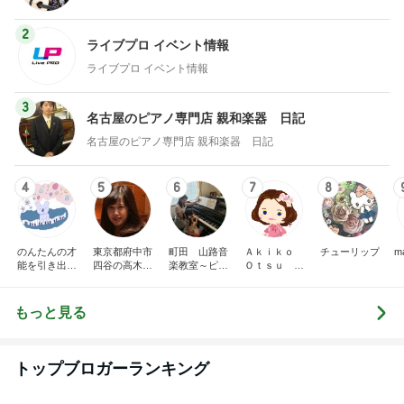
2
ライブプロ イベント情報
ライブプロ イベント情報
3
名古屋のピアノ専門店 親和楽器 日記
名古屋のピアノ専門店 親和楽器 日記
4
5
6
7
8
のんたんの才
東京都府中市
町田 山路音
Ａｋｉｋｏ
チューリップ
m
能を引き出す
四谷の高木久
楽教室～ピア
Ｏｔｓｕ ピ
ピアノレッス
美子ピアノ教
ノ・ソルフェ
アノプログ
ン｜練習ノウ
室のブログ
ージュ・リト
ハウ発信＆ア
ミック
もっと見る
レンジ楽譜販
売中【山梨】
トップブロガーランキング