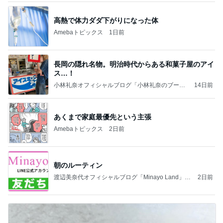
高熱で体力ダダ下がりになった体
Amebaトピックス
1日前
長岡の隠れ名物。明治時代からある和菓子屋のアイ
ス…！
小林礼奈オフィシャルブログ「小林礼奈のブーブ
14日前
ーブログ」Powered by Ameba
あくまで家庭最優先という主張
Amebaトピックス
2日前
朝のルーティン
渡辺美奈代オフィシャルブログ「Minayo Land」P
2日前
owered by Ameba