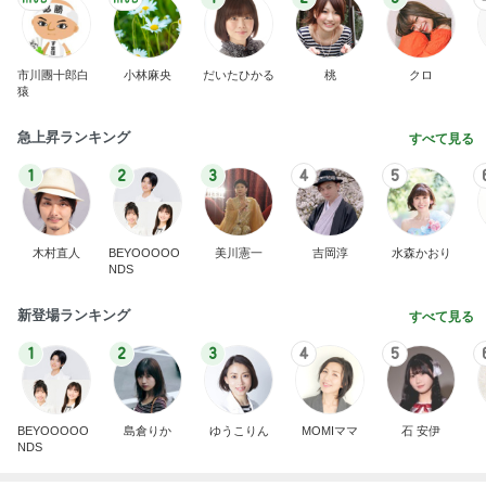
市川團十郎白
小林麻央
だいたひかる
桃
クロ
猿
急上昇ランキング
すべて見る
1
2
3
4
5
木村直人
BEYOOOOO
美川憲一
吉岡淳
水森かおり
NDS
新登場ランキング
すべて見る
1
2
3
4
5
BEYOOOOO
島倉りか
ゆうこりん
MOMIママ
石 安伊
NDS