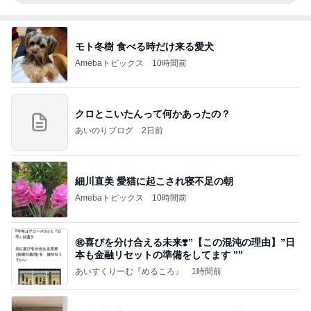
モト冬樹 食べる時だけ来る愛犬
Amebaトピックス
10時間前
クロとこいたんって何かあったの？
あいのりブログ
2日前
細川直美 愛猫に起こされ寝不足の朝
Amebaトピックス
10時間前
㊗️喜びを分け合える未来❣️”【この混沌の理由】”⽇
本も⾦融リセットの準備をしてます ””
あいすくりーむ『めるころ』
1時間前