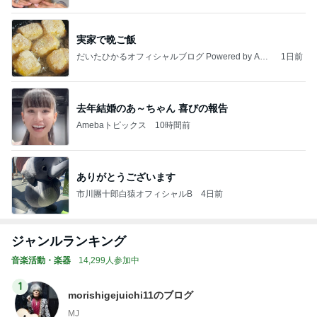
実家で晩ご飯
だいたひかるオフィシャルブログ Powered by Ame
1日前
ba
去年結婚のあ～ちゃん 喜びの報告
Amebaトピックス
10時間前
ありがとうございます
市川團十郎白猿オフィシャルB
4日前
ジャンルランキング
音楽活動・楽器
14,299人参加中
1
morishigejuichi11のブログ
MJ