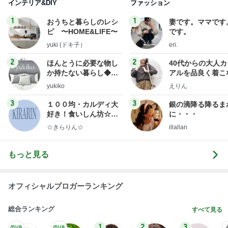
インテリア&DIY
ファッション
1
1
おうちと暮らしのレシ
妻です。ママです
ピ 〜HOME&LIFE〜
です。
yuki (ドキ子）
eri.
2
2
ほんとうに必要な物し
40代からの大人
か持たない暮らし◆Ke
アルを品良く着こ
ep Life Simple◆〜イ
ファッションブロ
yukiko
えりん
ンテリアのきろく〜
3
3
１００均・カルディ大
銀の滴降る降るま
好き！食いしん坊☆き
に・・・
らりん☆のブログ
☆きらりん☆
illallan
もっと見る
オフィシャルブロガーランキング
総合ランキング
すべて見る
1
2
3