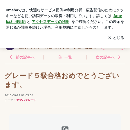
グレード５級合格おめでとうございます、 | 松下恭子音楽教
室・札幌市白石区ピアノ教室個人レッスン・作曲･ソルフェー
アプリをダウンロードして
ブログの更新通知
を受け取りまし
開く
ジュ・音楽理論
ょう。
松下恭子音楽教室・札幌市白石区ピアノ教室
フォロー
個人レッスン・作曲･ソルフェージュ・音楽理
論
前の記事へ
一覧
次の記事へ
グレード５級合格おめでとうござい
ます、
2015-09-22 01:05:54
テーマ：
ヤマハグレード