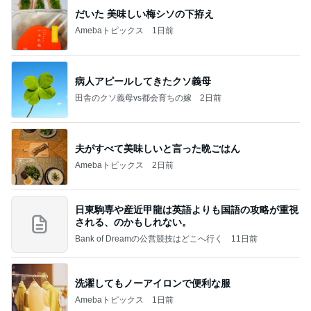
だいた 美味しい梅シソの下拵え
Amebaトピックス
1日前
病人アピールしてきたクソ義母
田舎のクソ義母vs都会育ちの嫁
2日前
夫がすべて美味しいと言った晩ごはん
Amebaトピックス
2日前
日東駒専や産近甲龍は英語よりも国語の攻略が重視
される、のかもしれない。
Bank of Dreamの公営競技はどこへ行く
11日前
洗濯してもノーアイロンで便利な服
Amebaトピックス
1日前