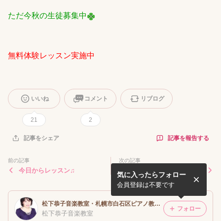
ただ今秋の生徒募集中
無料体験レッスン実施中
いいね
コメント
リブログ
21
2
記事を報告する
記事をシェア
前の記事
次の記事
今日からレッスン♫
また、頑張りましょうね♫
気に入ったらフォロー
会員登録は不要です
松下恭子音楽教室・札幌市白石区ピアノ教室個人レッスン・作曲･ソルフェージュ・音楽理論
フォロー
松下恭子音楽教室