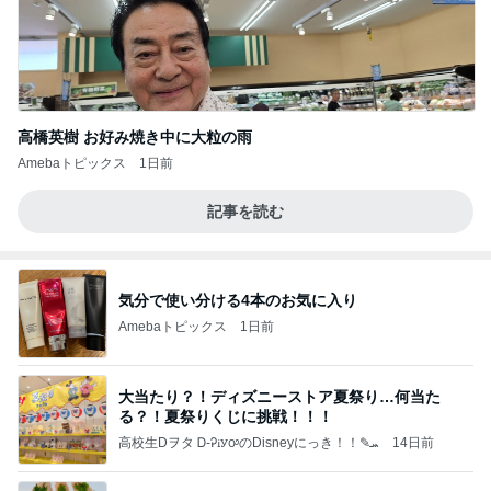
高橋英樹 お好み焼き中に大粒の雨
Amebaトピックス
1日前
記事を読む
気分で使い分ける4本のお気に入り
Amebaトピックス
1日前
大当たり？！ディズニーストア夏祭り…何当た
る？！夏祭りくじに挑戦！！！
高校生Dヲタ Ꭰ-ᎮꭵꭹꭴのDisneyにっき！！✎ܚ
14日前