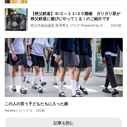
【秩父鉄道】８/２～１１/３０開催 ガリガリ君が
秩父鉄道に遊びにやってくる！のご紹介です
秩父市議会議員 黒澤秀之 ブログ Powered by Ame
10日前
ba
この人の言う子どもたちに入った娘
Amebaトピックス
2日前
記事を読む