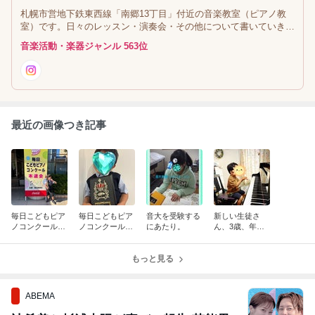
札幌市営地下鉄東西線「南郷13丁目」付近の音楽教室（ピアノ教
室）です。日々のレッスン・演奏会・その他について書いていきま
す。
音楽活動・楽器ジャンル 563位
最近の画像つき記事
毎日こどもピア
毎日こどもピア
音大を受験する
新しい生徒さ
ノコンクール本
ノコンクール・
にあたり。
ん、3歳、年少
選会、金賞㊗️
特別賞，おめで
さんの生徒さん
とう！
♪
もっと見る
ABEMA