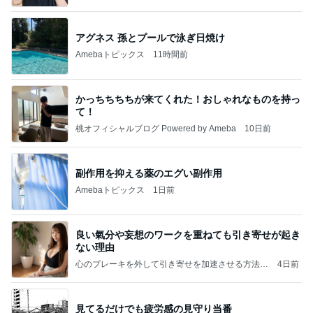
室」Powered by Ameba
アグネス 孫とプールで泳ぎ日焼け
Amebaトピックス
11時間前
かっちちちちが来てくれた！おしゃれなものを持っ
て！
桃オフィシャルブログ Powered by Ameba
10日前
副作用を抑える薬のエグい副作用
Amebaトピックス
1日前
良い氣分や妄想のワークを重ねても引き寄せが起き
ない理由
心のブレーキを外して引き寄せを加速させる方法：
4日前
引き寄せ研究所
見てるだけでも疲労感の見守り当番