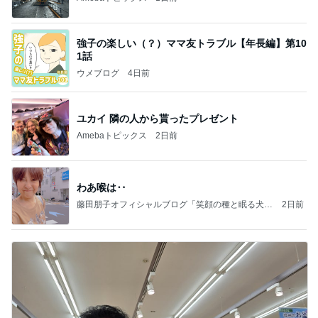
強子の楽しい（？）ママ友トラブル【年長編】第10
1話
ウメブログ
4日前
ユカイ 隣の人から貰ったプレゼント
Amebaトピックス
2日前
わあ喉は‥
藤田朋子オフィシャルブログ「笑顔の種と眠る犬」
2日前
Powered by Ameba