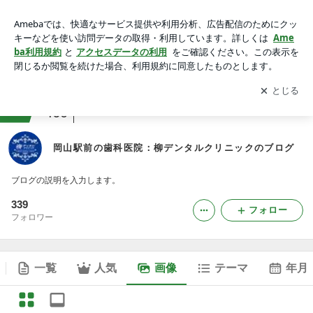
岡山駅前の歯科医院：柳デンタルクリニックのブログの画像
アプリをダウンロードして
ブログの更新通知
を受け取りまし
開く
ょう。
ranking
病院・クリニックジャンル
460
岡山駅前の歯科医院：柳デンタルクリニックのブログ
ブログの説明を入力します。
339
フォロー
フォロワー
一覧
人気
画像
テーマ
年月