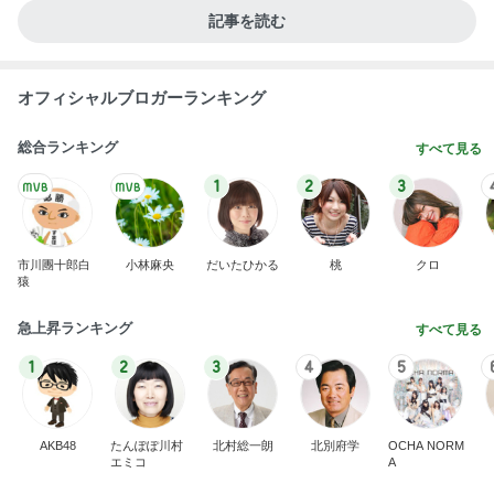
記事を読む
オフィシャルブロガーランキング
総合ランキング
すべて見る
1
2
3
市川團十郎白
小林麻央
だいたひかる
桃
クロ
猿
急上昇ランキング
すべて見る
1
2
3
4
5
AKB48
たんぽぽ川村
北村総一朗
北別府学
OCHA NORM
エミコ
A