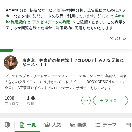
表参道、神宮前の整体院【ヤコBODY】みんな元気にな～れ
～！！
アプリをダウンロードして
ブログの更新通知
を受け取りまし
開く
ょう。
ranking
整体・リラクゼーションジャンル
776
表参道、神宮前の整体院【ヤコBODY】みんな元気に
な～れ～！！
プロのトップアスリートからアーティスト・モデル・ダンサー･芸能人、著名
人などのクライアントに支持されている 『 Yakobu BODY DESIGN studio 』
全国にLIVE帯同やイベントでのメンテナンスサポートもしています！
1090
1.4k
フォロー
フォロワー
投稿
一覧
人気
画像
テーマ