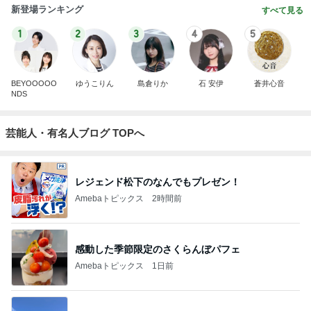
新登場ランキング
すべて見る
1
2
3
4
5
BEYOOOOO
ゆうこりん
島倉りか
石 安伊
蒼井心音
NDS
芸能人・有名人ブログ TOPへ
レジェンド松下のなんでもプレゼン！
Amebaトピックス
2時間前
感動した季節限定のさくらんぼパフェ
Amebaトピックス
1日前