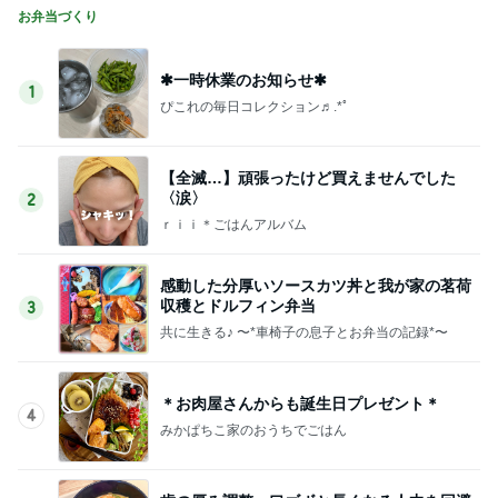
お弁当づくり
✱一時休業のお知らせ✱
1
ぴこれの毎日コレクション♬.*ﾟ
【全滅…】頑張ったけど買えませんでした
〈涙〉
2
ｒｉｉ＊ごはんアルバム
感動した分厚いソースカツ丼と我が家の茗荷
収穫とドルフィン弁当
3
共に生きる♪ 〜*車椅子の息子とお弁当の記録*〜
＊お肉屋さんからも誕生日プレゼント＊
4
みかぱちこ家のおうちでごはん