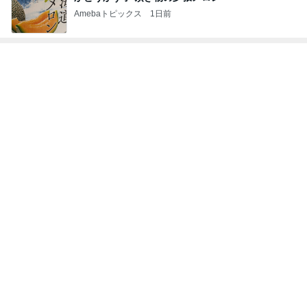
Amebaトピックス
1日前
神がかってる掃除機
Amebaトピックス
2時間前
ピーマンが苦手な主人が食べた料理
Amebaトピックス
2日前
クロ 娘とお揃いカラーの靴下
Amebaトピックス
1日前
400円でガチャれた可愛いエコバッグ
Amebaトピックス
1日前