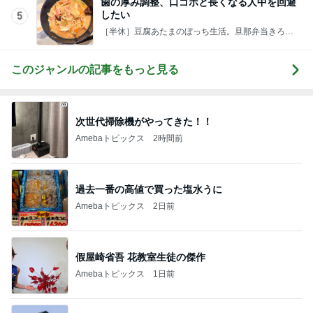
歯の厚み調整、口ゴボと長くなる人中を回避
したい
5
［半休］豆腐あたまのぼっち生活。旦那弁当きろく
はお休み中
このジャンルの記事をもっと見る
次世代掃除機がやってきた！！
Amebaトピックス
2時間前
過去一番の高値で買った塩水うに
Amebaトピックス
2日前
假屋崎省吾 花教室生徒の傑作
Amebaトピックス
1日前