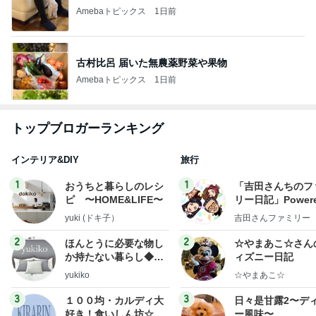
Amebaトピックス
1日前
古村比呂 届いた無農薬野菜や果物
Amebaトピックス
1日前
トップブロガーランキング
インテリア&DIY
旅行
1
1
おうちと暮らしのレシ
「吉田さんちのフ
ピ 〜HOME&LIFE〜
リー日記」Powere
y Ameba 吉田さ
yuki (ドキ子）
吉田さんファミリー
ミリーオフィシャ
ログ
2
2
ほんとうに必要な物し
☆やまあこ☆さん
か持たない暮らし◆Ke
ィズニー日記
ep Life Simple◆〜イ
yukiko
☆やまあこ☆
ンテリアのきろく〜
3
3
１００均・カルディ大
日々是甘露2〜デ
好き！食いしん坊☆き
ー風味〜