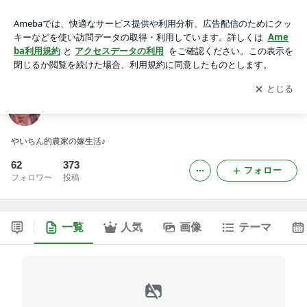
やいちん＠農家の嫁ブログ
アプリをダウンロードして
ブログの更新通知
を受け取りまし
開く
ょう。
やいちん＠農家の嫁ブログ
やいちん的農家の嫁生活♪
62
373
フォロー
フォロワー
投稿
一覧
人気
画像
テーマ