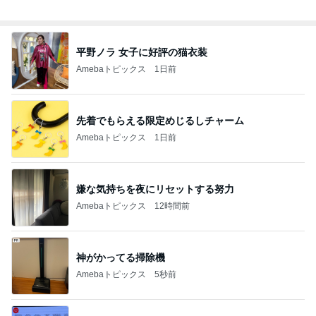
総合ランキング
すべて見る
1
2
3
市川團十郎白
小林麻央
だいたひかる
桃
クロ
猿
急上昇ランキング
すべて見る
1
2
3
4
5
木村直人
BEYOOOOO
美川憲一
吉岡淳
水森かおり
NDS
新登場ランキング
すべて見る
1
2
3
4
5