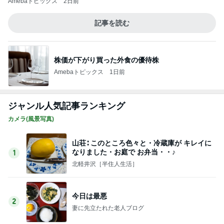
暑い中みんなが頑張っていたサッカー
Amebaトピックス
1日前
食べる唯一無二のどら焼きの皮
Amebaトピックス
1日前
品数豊富で旨かった日替りランチ
Amebaトピックス
1日前
高級な卵をつかった280円のプリン
Amebaトピックス
1日前