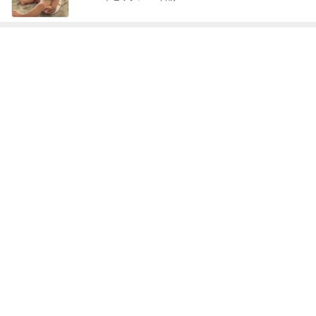
貰えて嬉しいキャンペーンのプレゼント
Amebaトピックス
1日前
収入アップ目指す転職に夫が反対
Amebaトピックス
1日前
記事を読む