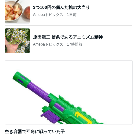
だいた 実家での晩ご飯と梅シソ
Amebaトピックス
1日前
記事を読む
面白いのに何度も寝てしまうドラマ
Amebaトピックス
14時間前