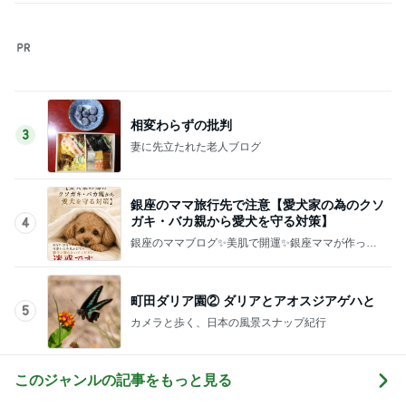
マックの秘密をバラされた口喧嘩
Amebaトピックス
2日前
記事を読む
食べる前後にぬるま湯を飲む基本形
Amebaトピックス
24時間前