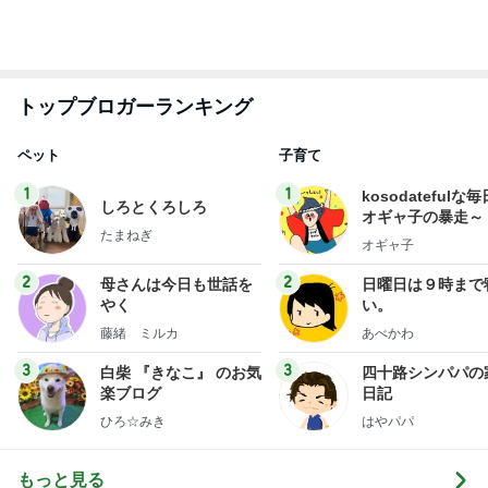
平野ノラ 女子に好評の猫衣装
Amebaトピックス
1日前
先着でもらえる限定めじるしチャーム
Amebaトピックス
1日前
嫌な気持ちを夜にリセットする努力
Amebaトピックス
12時間前
神がかってる掃除機
Amebaトピックス
5秒前
とても心に残った学生の発表