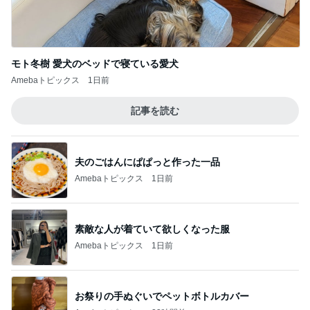
副作用を抑える薬のエグい副作用
Amebaトピックス
2日前
記事を読む
株価が下がり買った外食の優待株
Amebaトピックス
1日前
ジャンル人気記事ランキング
カメラ(風景写真)
山荘∶ このところ色々と・冷蔵庫が キレイに
なりました・お庭で お弁当・・♪
1