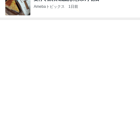
Amebaトピックス
1日前
トップブロガーランキング
ペット
子育て
1
1
kosodatefulな毎
しろとくろしろ
オギャ子の暴走～
たまねぎ
オギャ子
2
2
母さんは今日も世話を
日曜日は９時まで
やく
い。
藤緒 ミルカ
あべかわ
3
3
白柴 『きなこ』 のお気
四十路シンパパの
楽ブログ
日記
ひろ☆みき
はやパパ
もっと見る