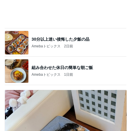
お昼後ののんびりしたジャズの時間
Amebaトピックス
1日前
柏木由紀子 夏の定番献立と副菜
Amebaトピックス
14時間前
子どもが喜ぶ超手抜きのお昼作り
Amebaトピックス
1日前