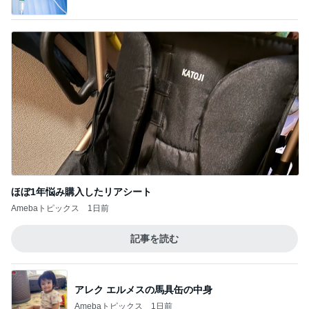
だいた 父が好きな肉じゃが作り
Amebaトピックス
1日前
堀ちえみ 寝過ごし急いで家事
Amebaトピックス
1日前
太ってると言ってきた義姉と義母
Amebaトピックス
2日前