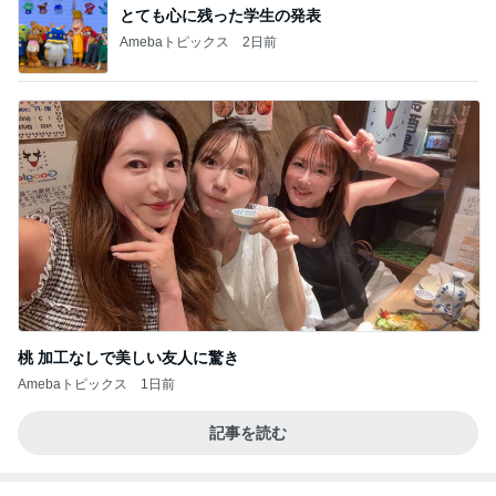
BEYOOOOO
島倉りか
ゆうこりん
MOMIママ
石 安伊
NDS
芸能人・有名人ブログ TOPへ
神がかってる掃除機
Amebaトピックス
5秒前
探し当てた一番美味しいたくあん
Amebaトピックス
1日前
假屋崎省吾 別荘のくっきりな浅間山
Amebaトピックス
10時間前