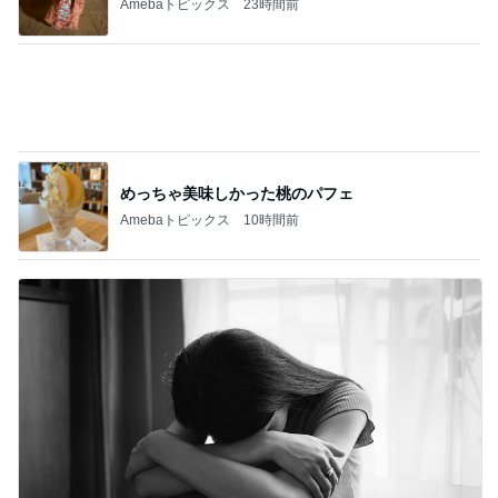
北軽井沢［半住人生活］
今日は最悪
2
妻に先立たれた老人ブログ
相変わらずの批判
3
妻に先立たれた老人ブログ
銀座のママ旅行先で注意【愛犬家の為のクソ
ガキ・バカ親から愛犬を守る対策】
4
銀座のママブログ✨美肌で開運✨銀座ママが作った
化粧品✨銀座クラブ高嶋25歳で開店✨高嶋りえ子
お着物でエルメス バーキン コーデ
町田ダリア園② ダリアとアオスジアゲハと
5
カメラと歩く、日本の風景スナップ紀行