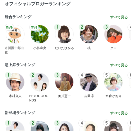
30分以上迷い後悔した夕飯の品
Amebaトピックス
2日前
組み合わせた休日の簡単な朝ご飯
Amebaトピックス
1日前
モト冬樹 愛犬のベッドで寝ている愛犬
Amebaトピックス
1日前