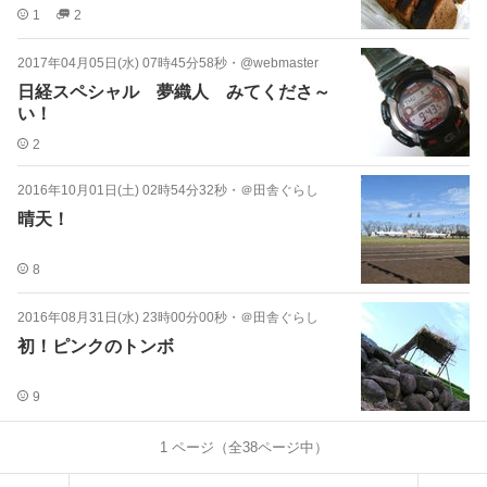
1
2
2017年04月05日(水) 07時45分58秒
・
@webmaster
日経スペシャル 夢織人 みてくださ～
い！
2
2016年10月01日(土) 02時54分32秒
・
＠田舎ぐらし
晴天！
8
2016年08月31日(水) 23時00分00秒
・
＠田舎ぐらし
初！ピンクのトンボ
9
1
ページ（全
38
ページ中）