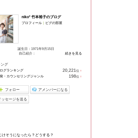
プロフィール
niko* 竹本裕子のブログ
プロフィール
｜
ピグの部屋
誕生日：
1971年9月15日
自己紹介：
続きを見る
キング
20,221
ログランキング
位
↑
ラ
198
発・カウンセリングジャンル
位
↑
ン
ラ
キ
ン
ン
キ
フォロー
アメンバーになる
グ
ン
上
グ
メッセージを送る
昇
上
昇
最新の記事
じけそうになったら？どうする？