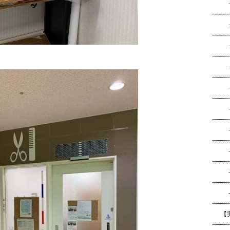
－
－
－
－
－
－
－
－ラ
－
－
【実