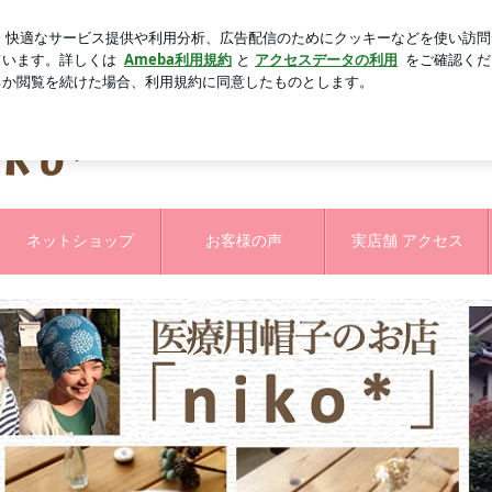
新規登録
ポケット付きワンピ
芸能人ブログ
人気ブログ
iko*竹本裕子
ネットショップ
お客様の声
実店舗 アクセス