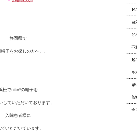
起
自
ど
静岡県で
不
用帽子をお探しの方へ。。
起
ネ
思
浜松でniko*の帽子を
茨
いしていただいております。
全
入院患者様に
んでいただいています。