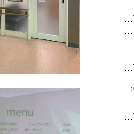
－
－
－
－
－
－に
－
【お
－お
－
－