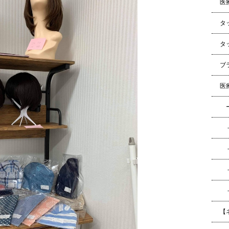
医療
タッ
タ
ブラ
医療
ー
－
－
－
－ブ
【