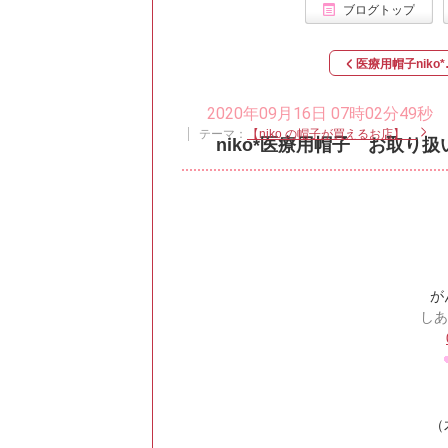
ブログトップ
医療用帽子niko*
2020年09月16日 07時02分49秒
テーマ：
【niko の帽子が買えるお店】
niko*医療用帽子 お取り
が
しあ
（