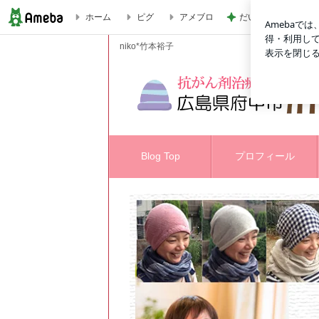
ホーム
ピグ
アメブロ
だいた ありがたい
niko*医療用帽子 お取り扱い店 （浜松医科大学付属病院） | n
niko*竹本裕子
Blog Top
プロフィール