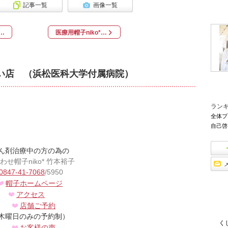
記事一覧
画像一覧
…
医療用帽子niko*…
扱い店 （浜松医科大学付属病院）
ラン
全体ブ
自己啓
ん剤治療中の方の為の
わせ帽子niko*
竹本裕子
0847-41-7068
/5950
帽子ホームページ
アクセス
店舗ご予約
木曜日のみの予約制）
く
お客様の声