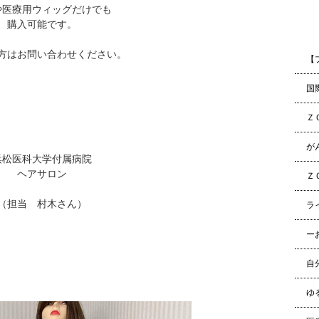
や医療用ウィッグだけでも
購入可能です。
方はお問い合わせください。
【プ
国
ＺＯ
が
浜松医科大学付属病院
ヘアサロン
ＺＯ
（担当 村木さん）
ライ
ーお
自分
ゆる