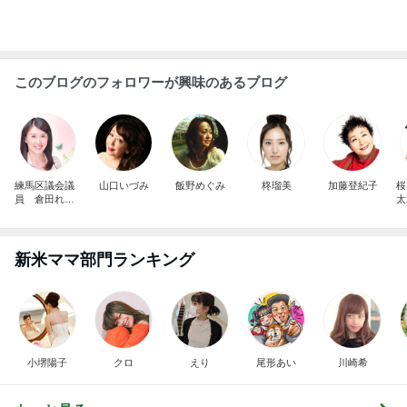
このブログのフォロワーが興味のあるブログ
練馬区議会議
山口いづみ
飯野めぐみ
柊瑠美
加藤登紀子
桜
員 倉田れい
太
か
新米ママ部門ランキング
小堺陽子
クロ
えり
尾形あい
川崎希