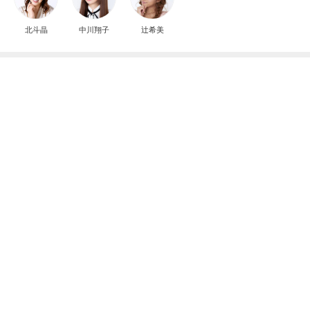
北斗晶
中川翔子
辻希美