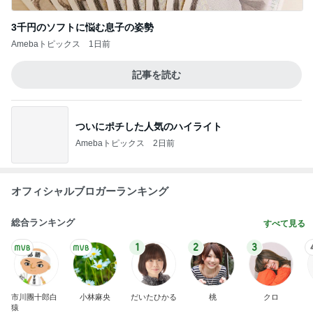
3千円のソフトに悩む息子の姿勢
Amebaトピックス
1日前
記事を読む
ついにポチした人気のハイライト
Amebaトピックス
2日前
オフィシャルブロガーランキング
総合ランキング
すべて見る
1
2
3
市川團十郎白
小林麻央
だいたひかる
桃
クロ
猿