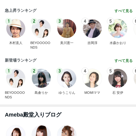
急上昇ランキング
すべて見る
1
2
3
4
5
木村直人
BEYOOOOO
美川憲一
吉岡淳
水森かおり
NDS
新登場ランキング
すべて見る
1
2
3
4
5
BEYOOOOO
島倉りか
ゆうこりん
MOMIママ
石 安伊
NDS
Ameba殿堂入りブログ