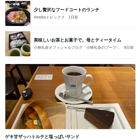
少し贅沢なフードコートのランチ
Amebaトピックス
1日前
美味しいお茶とお菓子で。母とティータイム
小林礼奈オフィシャルブログ「小林礼奈のブーブー
8日前
ブログ」Powered by Ameba
ゲキ甘ザッハトルテと塩っぱいサンド