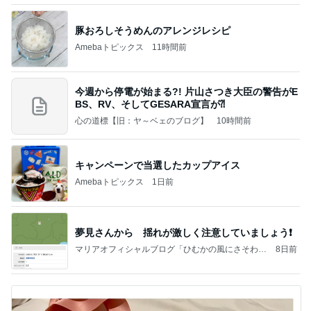
豚おろしそうめんのアレンジレシピ
Amebaトピックス
11時間前
今週から停電が始まる?! 片山さつき大臣の警告がE
BS、RV、そしてGESARA宣言が⁈
心の道標【旧：ヤ～ベェのブログ】
10時間前
キャンペーンで当選したカップアイス
Amebaトピックス
1日前
夢見さんから 揺れが激しく注意していましょう❗️
マリアオフィシャルブログ「ひむかの風にさそわれ
8日前
て」Powered by Ameba