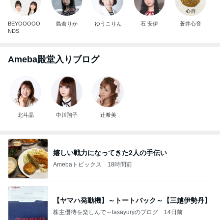
BEYOOOOO
島倉りか
ゆうこりん
石 安伊
蒼井心音
NDS
Ameba殿堂入りブログ
北斗晶
中川翔子
辻希美
嬉しい戦力になってきた2人の手伝い
Amebaトピックス
18時間前
【ヤマハ発動機】～トートバック～【三越伊勢丹】
株主優待を楽しんで～tasayuryのブログ
14日前