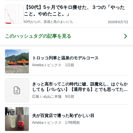
【50代】5ヶ月で6キロ痩せた、３つの「やった
こと。やめたこと。」
50代からの、質感と黒のまいにち
2026年8月7日
このハッシュタグの記事を見る
トロッコ列車と温泉のモデルコース
Amebaトピックス
1日前
きっと高市ってこの時代に嘘、誤魔化し、はぐらか
しても【バレない】【通用する】とでも思ってたん
だろ
広報 いぬねこ本舗
9日前
夫が百貨店で遭った恥ずかしい目
Amebaトピックス
17時間前