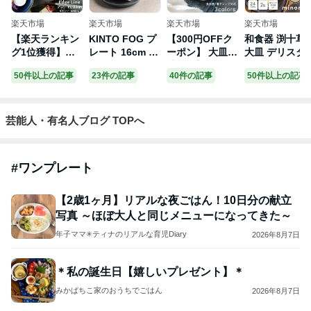
楽天市場
楽天市場
楽天市場
楽天市場
【楽天ランキン
KINTO FOG プ
【300円OFFク
和食器 渕十草
グ1位獲得】お
レート 16cm キ
ーポン】 大皿
大皿 デリスタ
皿 食器 TAMAKI
ントー ／ 皿 お
盛皿 プレート
ル minoruba 
50件以上の記事
23件の記事
40件の記事
50件以上の記事
エッジライン プ
皿 深皿 プレー
食器 布目りんか
皿 皿 プレート
レート L 23cm
ト 食器 容器 磁
白い食器 カラフ
パスタ皿 ディ
｜くすみカラー
器 北欧 おしゃ
ル 洋風 洋食器
ープレート ワ
5色展開｜電子
れ かわいい シ
器 パスタプレー
プレート 主菜
芸能人・有名人ブログ TOPへ
レンジ 食洗機対
ンプル カフェ
ト ワンプレート
サラダ皿 デザ
応｜重ねる 重な
ヴィンテージ カ
美濃焼き 国産
トプレート 和
る スタッキング
ラー マット エ
おしゃれ 雑貨
カフェ風 食器
#
ワンプレート
｜おしゃれ かわ
ンボス モダン
カフェ風 おうち
お
いい 取り皿 中
家カフェ カフェ
カフェ 電子レン
皿 ワンプレート
男性 女性 ギフ
ジ/食洗器対応
【2歳1ヶ月】リアルな夜ごはん！10日分の献立
｜北欧・韓国・
ト
口径20.8cm×高
写真 ～ほぼ大人と同じメニューになってきた～
台湾風｜カフェ
さ2.2cm 410g
年子ママ✳ティナのリアルな育児Diary
2026年8月7日
風 ギフト 新生
ぬのめりんか
活 母の日
＊私の誕生日【嬉しいプレゼント】＊
みかぱちこ家のおうちでごはん
2026年8月7日