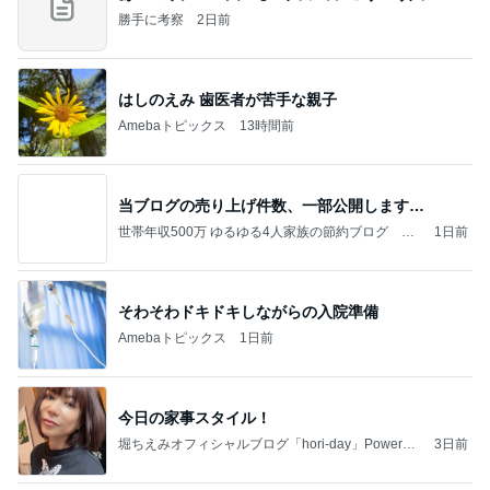
勝手に考察
2日前
はしのえみ 歯医者が苦手な親子
Amebaトピックス
13時間前
当ブログの売り上げ件数、一部公開します…
世帯年収500万 ゆるゆる4人家族の節約ブログ 〜
1日前
ケチ旦那と金銭感覚マヒ嫁の日々〜
そわそわドキドキしながらの入院準備
Amebaトピックス
1日前
今日の家事スタイル！
堀ちえみオフィシャルブログ「hori-day」Powered
3日前
by Ameba