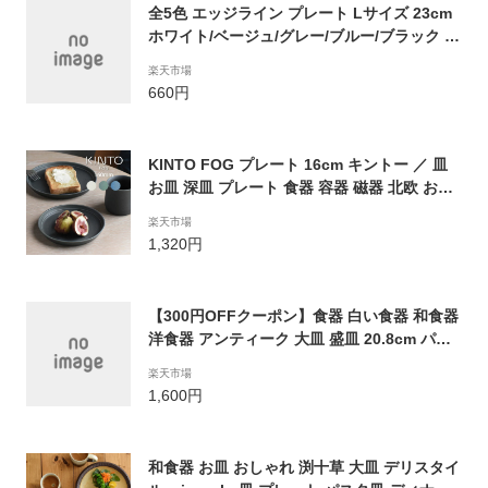
全5色 エッジライン プレート Lサイズ 23cm
ホワイト/ベージュ/グレー/ブルー/ブラック シ
ンプル/おしゃれ/かわいい/可愛い/カフェ/食
楽天市場
器/お皿/大皿/洋風/北欧/母の日/敬老の日/新生
660円
活/ギフト/プレゼント/Stay Home/おうち時間
KINTO FOG プレート 16cm キントー ／ 皿
お皿 深皿 プレート 食器 容器 磁器 北欧 おし
ゃれ かわいい シンプル カフェ ヴィンテージ
楽天市場
カラー マット エンボス モダン 家カフェ カフ
1,320円
ェ 男性 女性 ギフト
【300円OFFクーポン】食器 白い食器 和食器
洋食器 アンティーク 大皿 盛皿 20.8cm パス
タプレート ディナープレート ワンプレート
楽天市場
パスタ皿 白いお皿 白い皿 美濃焼き 国産 電子
1,600円
レンジ対応 食洗器対応 りんか おしゃれ 和モ
ダン ターコイズブルー 青 カフェ風 おうちカ
フェ
和食器 お皿 おしゃれ 渕十草 大皿 デリスタイ