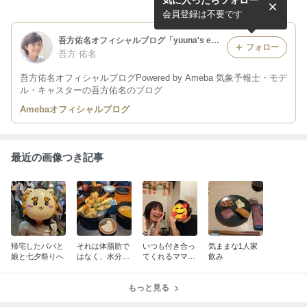
気に入ったらフォロー
❤️
会員登録は不要です
吾方佑名オフィシャルブログ「yuuna's eye」Powered by Ameba
フォロー
吾方 佑名
吾方佑名オフィシャルブログPowered by Ameba 気象予報士・モデ
ル・キャスターの吾方佑名のブログ
Amebaオフィシャルブログ
最近の画像つき記事
帰宅したパパと
それは体脂肪で
いつも付き合っ
気ままな1人家
娘と七夕祭りへ
はなく、水分で
てくれるママ友
飲み
は…
♪
もっと見る