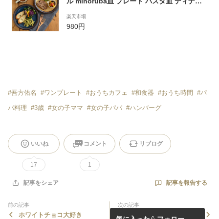
ル minoruba皿 プレート パスタ皿 ディナー
プレート ワンプレート 主菜皿 サラダ皿 プレ
楽天市場
ート デザートプレート 和食器 お皿 和皿 カフ
980円
ェ風 おしゃれ かわいい 可愛い plate
#
吾方佑名
#
ワンプレート
#
おうちカフェ
#
和食器
#
おうち時間
#
パ
パ料理
#
3歳
#
女の子ママ
#
女の子パパ
#
ハンバーグ
いいね
コメント
リブログ
17
1
記事を報告する
記事をシェア
前の記事
次の記事
ホワイトチョコ大好き
中華風コーンスープのレシピ