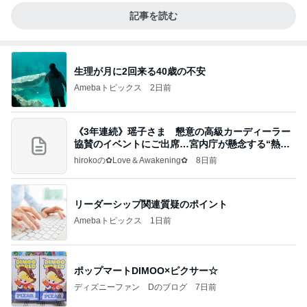
記事を読む
生理が月に2回来る40歳の不安
Amebaトピックス
2日前
《3年連続》瑶子さま 懇意の高級カーディーラー
協賛のイベントにご出席…宮内庁が懸念する“熱心
すぎ
hirokoの✿Love＆Awakening✿
8日前
リーダーシップ関連質疑のポイント
Amebaトピックス
1日前
ポップマートDIMOO×ピクサー☆
ディズニーファン Dのブログ
7日前