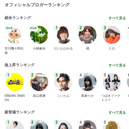
オフィシャルブロガーランキング
総合ランキング
すべて見る
1
2
3
市川團十郎白
小林麻央
だいたひかる
桃
クロ
猿
急上昇ランキング
すべて見る
1
2
3
4
5
EBiDAN 39&Ki
高山善廣
こいたん
島倉りか
つばきファク
DS
トリー
新登場ランキング
すべて見る
1
2
3
4
5