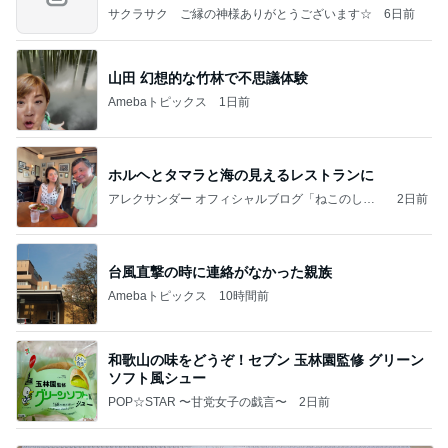
の恐
サクラサク ご縁の神様ありがとうございます☆
6日前
山田 幻想的な竹林で不思議体験
Amebaトピックス
1日前
ホルヘとタマラと海の見えるレストランに
アレクサンダー オフィシャルブログ「ねこのしっ
2日前
ぽ欲しいな」Powered by Ameba
台風直撃の時に連絡がなかった親族
Amebaトピックス
10時間前
和歌山の味をどうぞ！セブン 玉林園監修 グリーン
ソフト風シュー
POP☆STAR 〜甘党女子の戯言〜
2日前