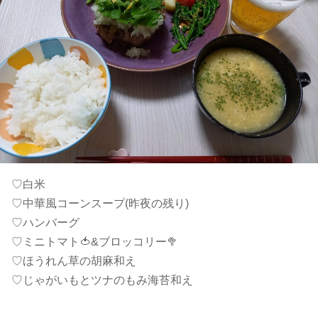
♡白米
♡中華風コーンスープ(昨夜の残り)
♡ハンバーグ
♡ミニトマト🍅&ブロッコリー🥦
♡ほうれん草の胡麻和え
♡じゃがいもとツナのもみ海苔和え