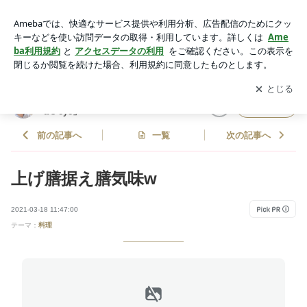
上げ膳据え膳気味w | 吾方佑名オフィシャルブログ「yuuna's e
ye」Powered by Ameba
アプリをダウンロードして
ブログの更新通知
を受け取りまし
開く
ょう。
吾方佑名オフィシャルブログ「yuun
フォロー
a's eye」
前の記事へ
一覧
次の記事へ
上げ膳据え膳気味w
2021-03-18 11:47:00
テーマ：
料理