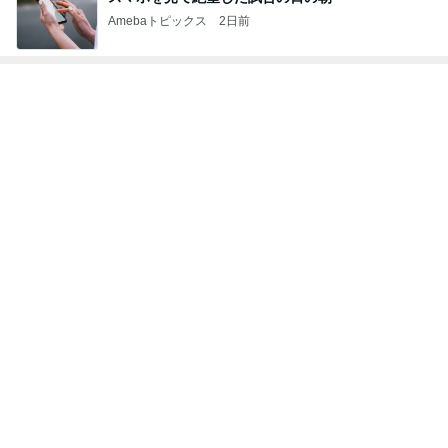
Amebaトピックス
2日前
トップブロガーランキング
子育て
料理
1
1
kosodatefulな毎日 ～
栄養士ママそっち
オギャ子の暴走～
簡単美味しいサイ
献立
オギャ子
そっち～
2
2
日曜日は９時まで寝た
ゆうき酒場
い。
ゆうき
あべかわ
3
3
四十路シンパパの家族
毎日笑顔で過ごし
日記
モモ母さん
はやパパ
もっと見る