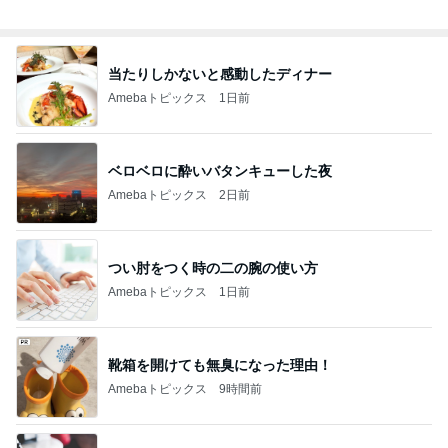
総合ランキング
すべて見る
1
2
3
市川團十郎白
小林麻央
だいたひかる
桃
クロ
猿
急上昇ランキング
すべて見る
1
2
3
4
5
アレクサンダ
高橋名人
モーニング
福岡産のあっ
尾形あい
ー
娘。’26 16期1
ちゃん
7期
新登場ランキング
すべて見る
1
2
3
4
5