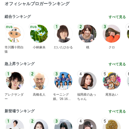
オバハン的にパフェではない食べ物
Amebaトピックス
2日前
雲丹や肉厚しいたけなどおうちごはん
Amebaトピックス
1日前
山田邦子 宇都宮の激励会で寝落ち
Amebaトピックス
22時間前