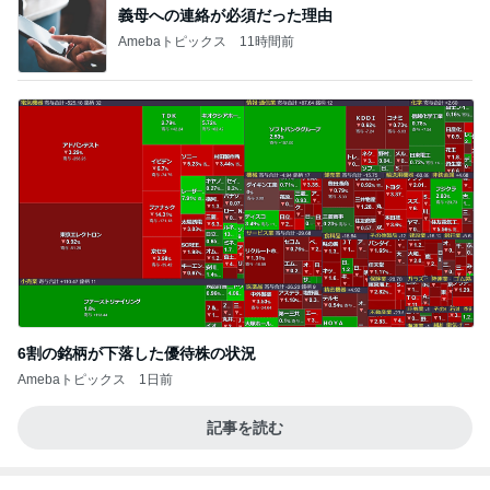
BEYOOOOO
ゆうこりん
島倉りか
石 安伊
蒼井心音
NDS
芸能人・有名人ブログ TOPへ
靴の中にパウダーを振りかけるだけ
Amebaトピックス
9時間前
正社員並みの重すぎる仕事量
Amebaトピックス
1日前
父母のお土産のそば粉使用のきんつば
Amebaトピックス
2日前