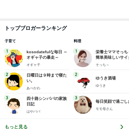
当たりしかないと感動したディナー
Amebaトピックス
1日前
ベロベロに酔いバタンキューした夜
Amebaトピックス
2日前
つい肘をつく時の二の腕の使い方
Amebaトピックス
1日前
靴箱を開けても無臭になった理由！
Amebaトピックス
9時間前
義母への連絡が必須だった理由