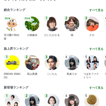
総合ランキング
すべて見る
1
2
3
市川團十郎白
小林麻央
だいたひかる
桃
クロ
猿
急上昇ランキング
すべて見る
1
2
3
4
5
EBiDAN 39&Ki
高山善廣
こいたん
島倉りか
つばきファク
DS
トリー
新登場ランキング
すべて見る
1
2
3
4
5