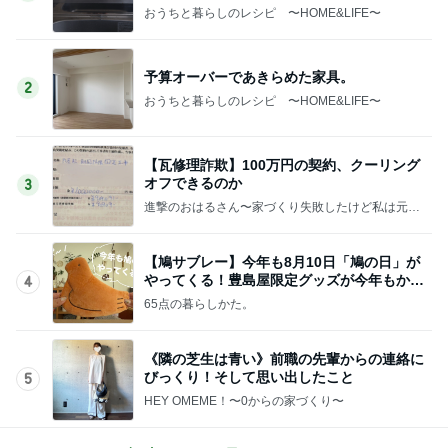
おうちと暮らしのレシピ 〜HOME&LIFE〜
予算オーバーであきらめた家具。
2
おうちと暮らしのレシピ 〜HOME&LIFE〜
【瓦修理詐欺】100万円の契約、クーリング
オフできるのか
3
進撃のおはるさん〜家づくり失敗したけど私は元気
です〜
【鳩サブレー】今年も8月10日「鳩の日」が
やってくる！豊島屋限定グッズが今年もかわ
4
いすぎる♡
65点の暮らしかた。
《隣の芝生は青い》前職の先輩からの連絡に
びっくり！そして思い出したこと
5
HEY OMEME！〜0からの家づくり〜