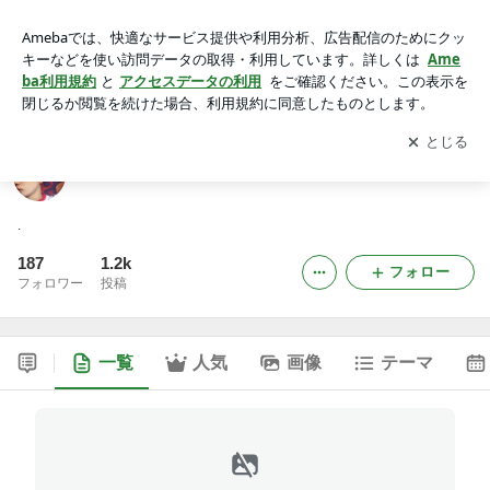
I am mais.
アプリをダウンロードして
ブログの更新通知
を受け取りまし
開く
ょう。
I am mais.
.
187
1.2k
フォロー
フォロワー
投稿
一覧
人気
画像
テーマ