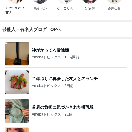
BEYOOOOO
島倉りか
ゆうこりん
石 安伊
蒼井心音
NDS
芸能人・有名人ブログ TOPへ
神がかってる掃除機
Amebaトピックス
19時間前
半年ぶりに再会した友人とのランチ
Amebaトピックス
2日前
首肩の負担に気づかされた授乳服
Amebaトピックス
2日前