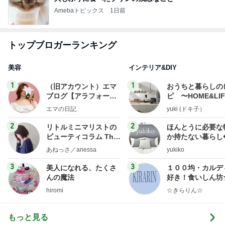
Amebaトピックス
1日前
トップブロガーランキング
美容
インテリア&DIY
1
1
（旧アカウント）エマ
おうちと暮らしの
ブログ【アラフォー会
ピ 〜HOME&LI
社売却セカンドライ
エマの日記
yuki (ドキ子）
フ】
2
2
リトルミニマリストの
ほんとうに必要な
ビューティコラム The
か持たない暮らし
little minimalist's bea
ep Life Simple
あねっさ／anessa
yukiko
uty colum
ンテリアのきろく
3
3
美人になれる、たくさ
１００均・カルデ
んの魔法
好き！食いしん坊
らりん☆のブログ
hiromi
☆きらりん☆
もっと見る