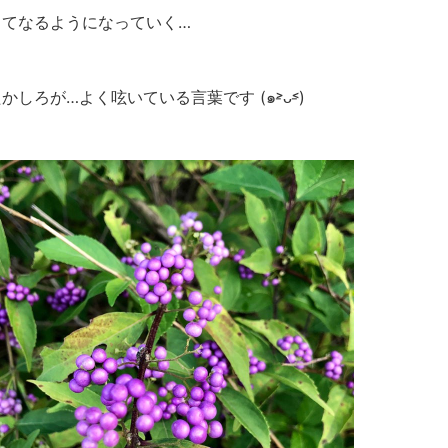
ってなるようになっていく…
かしろが…よく呟いている言葉です (๑˃̵ᴗ˂̵)