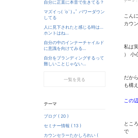
テーマ
自分に正直に本音で生きてる？
マズイっ( ˊoˋ ) ｡ﾟ パワーダウン
こん
してる
カウン
人に見下されたと感じる時は…
ホントはね…
自分の中のインナーチャイルド
私は実
に意識を向けてみる…
） 小
自分をブランディングするって
難しいことじゃない…
だか
一覧を見る
も構
この辺
テーマ
ブログ ( 20 )
とこ
セミナー情報 ( 13 )
で
カウンセラーたかしろれい (