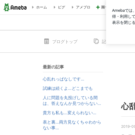
團十郎 難しい踊り
ホーム
ピグ
アメブロ
西洋占星術☆心理占星術カウンセラー たかしろ れい
ブログトップ
記事一覧
最新の記事
心乱れっぱなしです…
試練は続くよ…どこまでも
人に問題を丸投げしている間
は、答えなんか見つからない…
心
貴方も私も…変えられない…
表と裏…両方見なくちゃわから
2019-09
ない事…