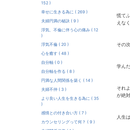
152 )
幸せに生きる為に ( 269 )
慌て
夫婦円満の秘訣 ( 9 )
えな
浮気、不倫に伴う心の痛み ( 12
)
その
浮気不倫 ( 20 )
心を癒す ( 48 )
自分軸 ( 0 )
学ん
自分軸を作る ( 8 )
円満な人間関係を築く ( 14 )
それ
夫婦不仲 ( 3 )
が絶
より良い人生を生きる為に ( 35
)
感情との付き合い方 ( 7 )
人生
カウンセリングって何？ ( 9 )