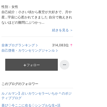
性別：
女性
自己紹介：
小さい頃から夜空が大好きで、月や
星…宇宙に心惹かれてきました 自分で抱えきれ
ないほどの難問にぶつかっ...
続きを見る ＞
全体ブログランキング
314,083
位
↑
ラ
自己啓発・カウンセリングジャンル
ン
キ
ン
フォロー
グ
上
昇
このブログのフォロワー
ルノルマン】占いカウンセラーいちか＊のポジ
ティブブログ
喜び♢今ここに在る♢シンプルな生+活