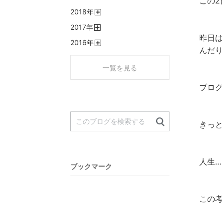
この
開
2018
年
く
開
2017
年
く
開
昨日
2016
年
く
んだ
開
く
一覧を見る
ブロ
きっ
人生
ブックマーク
この