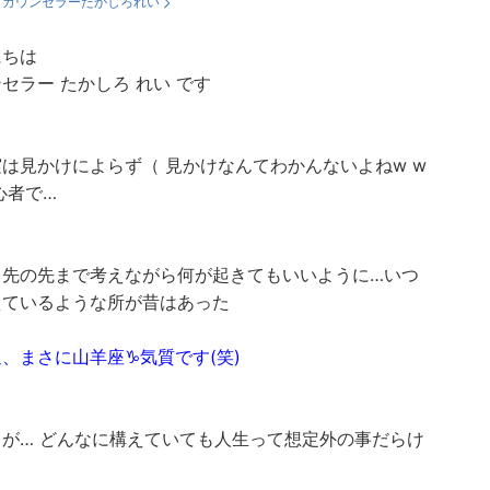
：
カウンセラーたかしろれい
にちは
セラー たかしろ れい です
は見かけによらず（ 見かけなんてわかんないよねw w
心者で…
ら先の先まで考えながら何が起きてもいいように…いつ
えているような所が昔はあった
、まさに山羊座♑️気質です(笑)
ろが… どんなに構えていても人生って想定外の事だらけ