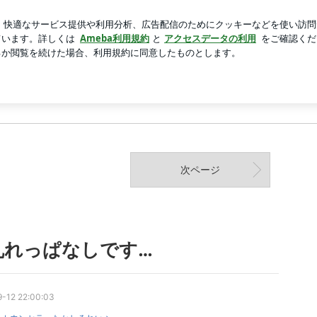
を頑張る息子
芸能人ブログ
人気ブログ
新規登録
ログ
HOME
NEWS
BLOG
カウンセリング詳細
画像一覧
動画一覧
次ページ
乱れっぱなしです…
-12 22:00:03