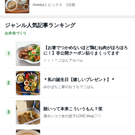
Amebaトピックス
1日前
ジャンル人気記事ランキング
お弁当づくり
【お箸でつかめないほど鶏むね肉がほろほろ
に！】非公開クーポン貼りまくってます
1
ｒｉｉ＊ごはんアルバム
＊私の誕生日【嬉しいプレゼント】＊
2
みかぱちこ家のおうちでごはん
賄いって本来こういうもん？笑
3
酒ポンコツ女の息子LOVE blog♡♡