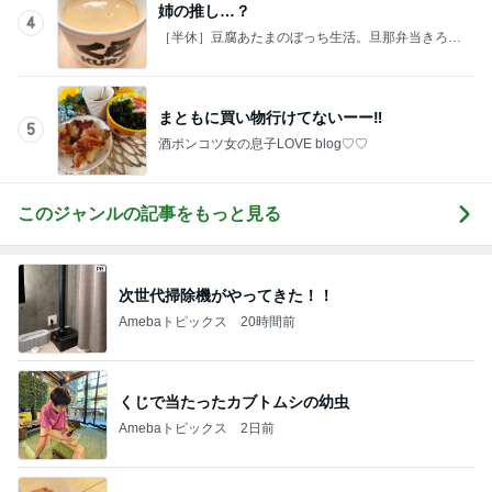
姉の推し…？
4
［半休］豆腐あたまのぼっち生活。旦那弁当きろく
はお休み中
まともに買い物行けてないーー‼︎
5
酒ポンコツ女の息子LOVE blog♡♡
このジャンルの記事をもっと見る
次世代掃除機がやってきた！！
Amebaトピックス
20時間前
くじで当たったカブトムシの幼虫
Amebaトピックス
2日前