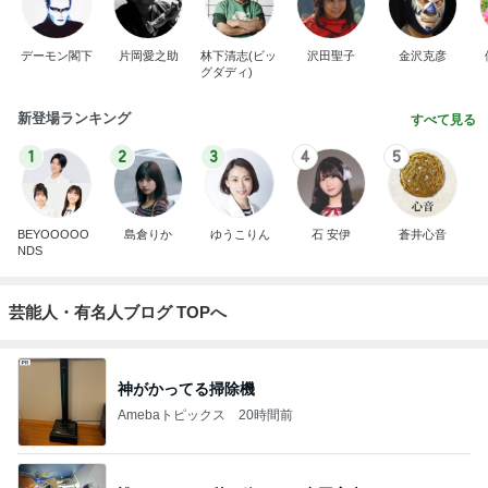
デーモン閣下
片岡愛之助
林下清志(ビッ
沢田聖子
金沢克彦
グダディ)
新登場ランキング
すべて見る
1
2
3
4
5
BEYOOOOO
島倉りか
ゆうこりん
石 安伊
蒼井心音
NDS
芸能人・有名人ブログ TOPへ
神がかってる掃除機
Amebaトピックス
20時間前