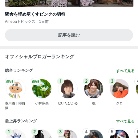
駅舎を埋め尽くすピンクの切符
Amebaトピックス
1日前
記事を読む
オフィシャルブロガーランキング
総合ランキング
すべて見る
1
2
3
市川團十郎白
小林麻央
だいたひかる
桃
クロ
猿
急上昇ランキング
すべて見る
1
2
3
4
5