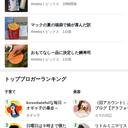
Amebaトピックス
20時間前
マックの夏の福袋で娘が喜んだ訳
Amebaトピックス
1日前
おもてなし一品に決定した鱒寿司
Amebaトピックス
1日前
トップブロガーランキング
子育て
美容
1
1
kosodatefulな毎日 ～
（旧アカウント）
オギャ子の暴走～
ブログ【アラフォ
社売却セカンドラ
オギャ子
エマの日記
フ】
2
2
日曜日は９時まで寝た
リトルミニマリス