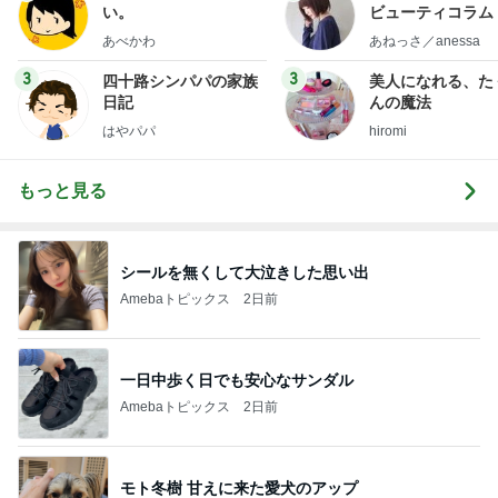
い。
ビューティコラム 
little minimalist'
あべかわ
あねっさ／anessa
uty colum
3
3
四十路シンパパの家族
美人になれる、た
日記
んの魔法
はやパパ
hiromi
もっと見る
シールを無くして大泣きした思い出
Amebaトピックス
2日前
一日中歩く日でも安心なサンダル
Amebaトピックス
2日前
モト冬樹 甘えに来た愛犬のアップ