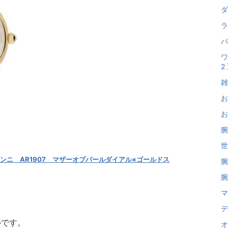
ダ
ラ
パ
ワ
2 
雑
お
お
腕
世
ニ AR1907 マザーオブパールダイアル×ゴールドス
腕
腕
マ
デ
ルです。
オ