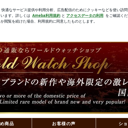
と可愛いニット
芸能人ブログ
人気ブログ
新規登録
ロ
てないとか！ | 腕時計の通販店舗のワールドウォッチショッ
販店舗のワールドウォッチショップ
時計の通販店舗のワールドウォッチショップの店主ブログです
め商品
お客様の声
ショ