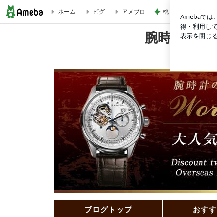
桃 初めての展示会
ホーム
ピグ
アメブロ
エンポリオアルマーニの時計をあの大統領も着けてるとか着け
腕時計の通
腕
ブログトップ
おすす