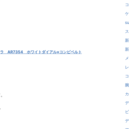
コ
ケ
su
ス
新
新
 AR7354 ホワイトダイアル×コンビベルト
メ
レ
コ
腕
カ
す。
デ
で
ビ
デ