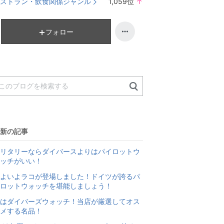
ストラン・飲食関係ジャンル
1,059
位
↑
ン
ラ
キ
ン
ン
キ
フォロー
グ
ン
下
グ
降
上
昇
新の記事
リタリーならダイバースよりはパイロットウ
ッチがいい！
よいよラコが登場しました！ドイツが誇るパ
ロットウォッチを堪能しましょう！
はダイバーズウォッチ！当店が厳選してオス
メする名品！