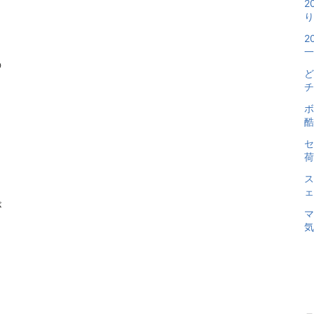
2
り
2
一
の
ど
チ
ボ
酷
セ
荷
ス
ェ
が
マ
気