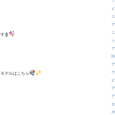
フ
ビ
ス
な
ア
ニ
です
シ
ア
Di
ア
ウ
るモデルはこちら
ビ
ア
ア
セ
ボ