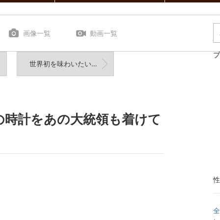
画像一覧
動画一覧
プ
世界初を味わいたいならブローバの時計をその手に！
の時計をあの大統領も着けて
！
性
全