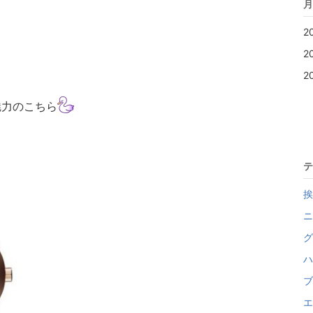
月
2
2
2
魅力のこちら
テ
挨
ニ
グ
ハ
ブ
エ