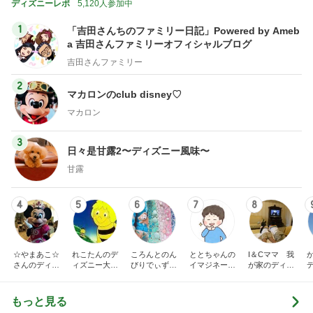
ディズニーレポ
5,120人参加中
1
「吉田さんちのファミリー日記」Powered by Ameb
a 吉田さんファミリーオフィシャルブログ
吉田さんファミリー
2
マカロンのclub disney♡
マカロン
3
日々是甘露2〜ディズニー風味〜
甘露
4
5
6
7
8
☆やまあこ☆
れこたんのデ
ころんとのん
ととちゃんの
I＆Cママ 我
さんのディズ
ィズニー大好
びりでぃず日
イマジネーシ
が家のディズ
ニー日記
き♡孫4人
記
ョンタイム
ニー♡ブログ
もっと見る