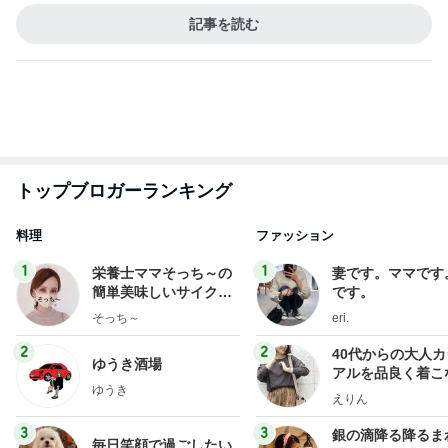
記事を読む
トップブロガーランキング
料理
ファッション
1
1
栄養士ママそっち～の
妻です。ママです
簡単美味しいサイクル
です。
献立
そっち～
eri.
2
2
40代からの大人
ゆうき酒場
アルを品良く着こ
ゆうき
ファッションブロ
えりん
3
3
銀の滴降る降るま
毎日笑顔で過ごしたい