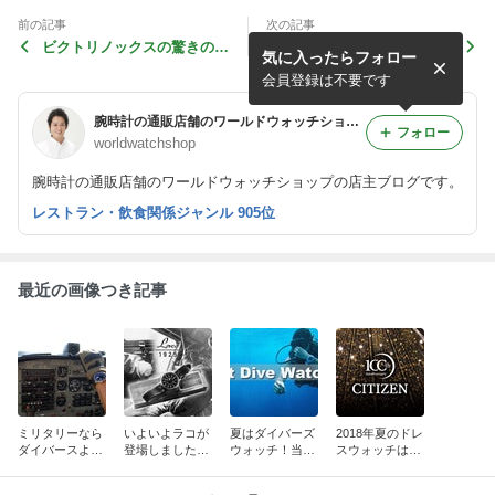
前の記事
次の記事
ビクトリノックスの驚きの耐
ニクソン時計のペニンシュラ
気に入ったらフォロー
久性をようするケースとスト
サウスコレクションがかっこ
ラップ！
いい！
会員登録は不要です
腕時計の通販店舗のワールドウォッチショップの店主ブログ
フォロー
worldwatchshop
腕時計の通販店舗のワールドウォッチショップの店主ブログです。
レストラン・飲食関係ジャンル 905位
最近の画像つき記事
ミリタリーなら
いよいよラコが
夏はダイバーズ
2018年夏のドレ
ダイバースより
登場しました！
ウォッチ！当店
スウォッチはシ
はパイロットウ
ドイツが誇るパ
が厳選してオス
チズンで決ま
ォッチがいい！
イロットウォッ
スメする名品！
り！