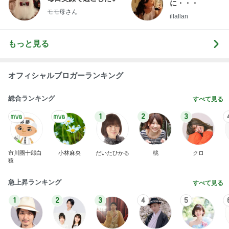
に・・・
モモ母さん
illallan
もっと見る
オフィシャルブロガーランキング
総合ランキング
すべて見る
1
2
3
市川團十郎白
小林麻央
だいたひかる
桃
クロ
猿
急上昇ランキング
すべて見る
1
2
3
4
5