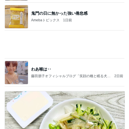
鬼門の日に無かった強い倦怠感
Amebaトピックス
1日前
わあ喉は‥
藤田朋子オフィシャルブログ「笑顔の種と眠る犬」
2日前
Powered by Ameba