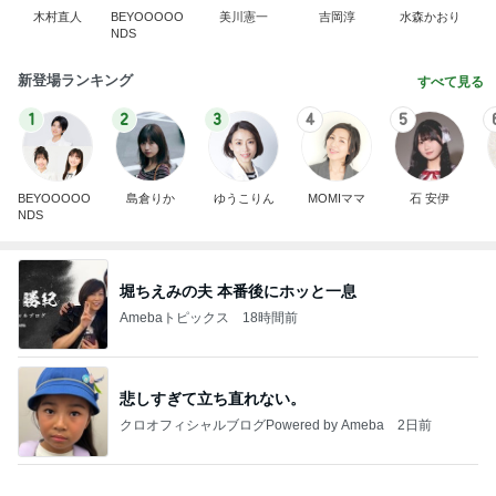
木村直人
BEYOOOOO
美川憲一
吉岡淳
水森かおり
NDS
新登場ランキング
すべて見る
1
2
3
4
5
BEYOOOOO
島倉りか
ゆうこりん
MOMIママ
石 安伊
NDS
堀ちえみの夫 本番後にホッと一息
Amebaトピックス
18時間前
悲しすぎて立ち直れない。
クロオフィシャルブログPowered by Ameba
2日前