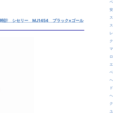
ペ
安
ス
s 時計 シセリー MJ1454 ブラック×ゴール
ス
レ
ク
マ
ロ
エ
ベ
ヘ
ド
ヘ
ク
ユ