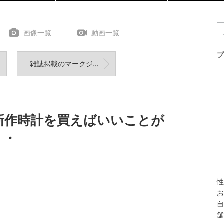
画像一覧
動画一覧
プ
雑誌掲載のマークジェイコブスのペアウォッチ！
新作時計を買えばいいことが
・・
性
お
自
舗