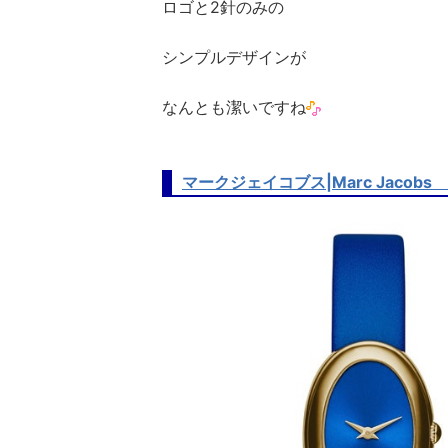
ロゴと2針のみの
シンプルデザインが
なんとも潔いですね
マークジェイコブス|Marc Jacob