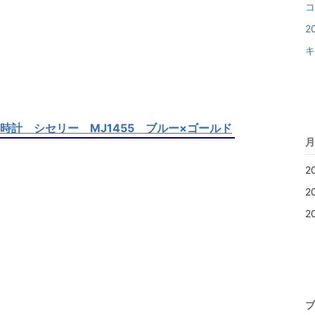
コ
2
キ
s 時計 シセリー MJ1455 ブルー×ゴールド
月
2
2
2
ブ