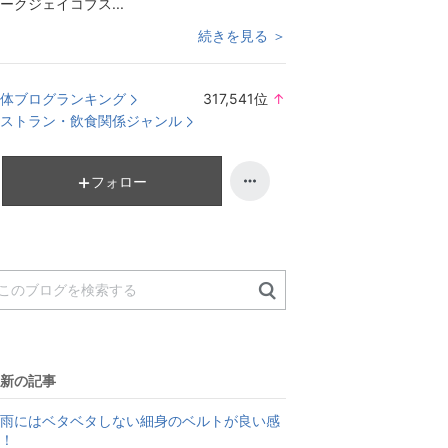
ークジェイコブス...
続きを見る ＞
体ブログランキング
317,541
位
↑
ラ
ストラン・飲食関係ジャンル
ン
キ
ン
フォロー
グ
上
昇
新の記事
雨にはベタベタしない細身のベルトが良い感
！