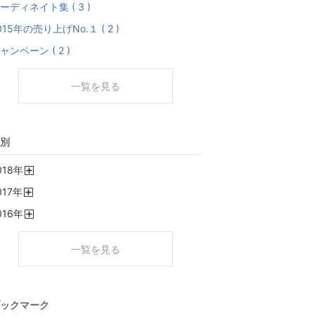
ーディネイト集 ( 3 )
015年の売り上げNo.１ ( 2 )
ャンペーン ( 2 )
一覧を見る
別
018
年
開
017
年
く
開
016
年
く
開
く
一覧を見る
ックマーク