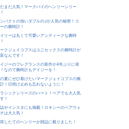
だまだ人気！マークバイのヘンリーシリー
！
ンパクトの強いダブルのJが人気の秘密！コ
ーの腕時計！
イリーは丸くて可愛いアンティークな腕時
！
ークジェイコブスはユニセックスの腕時計が
富なんです！
イジーのフレグランスの新作が4年ぶりに発
！なので腕時計もデイジーを！
の夏にぜひ着けたいマークジェイコブスの腕
計！日焼け止めも忘れないように！
ラシックシリーズのハート！ペアでも大人気
す！
誌やインスタにも掲載！ロキシーのペアウォ
チは大人気！
荷したてのヘンリーが雑誌に載りました！