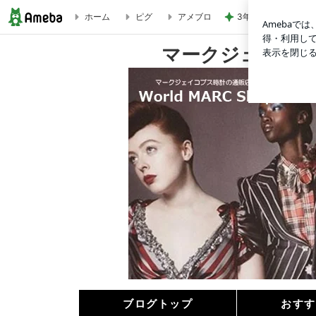
3年間も放置してい
ホーム
ピグ
アメブロ
マークジェイコブスの新作時計を買えばいいことが待っている
マークジェイコ
ブログトップ
おすす