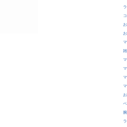
ラ
コ
お
お
マ
雑
マ
マ
マ
マ
お
ベ
腕
ラ