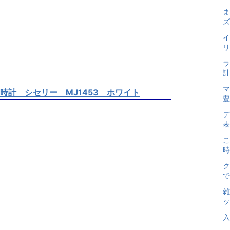
ま
ズ
イ
リ
ラ
計
マ
s 時計 シセリー MJ1453 ホワイト
豊
デ
表
こ
時
ク
で
雑
ッ
入