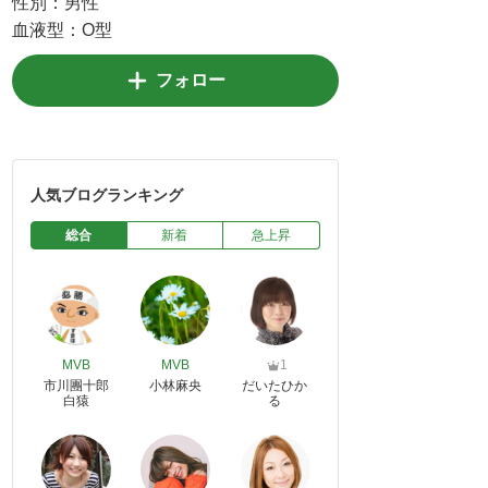
性別：
男性
血液型：
O型
フォロー
人気ブログランキング
総合
新着
急上昇
MVB
MVB
1
市川團十郎
小林麻央
だいたひか
白猿
る