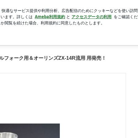
で演奏の相談
新規登録
ログ
芸能人ブログ
人気ブログ
ンズZX-14R流用 用発売！の画像 11枚中5枚目
マルフォーク用＆オーリンズZX-14R流用 用発売！