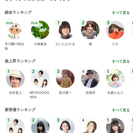
総合ランキング
すべて見る
1
2
3
市川團十郎白
小林麻央
だいたひかる
桃
クロ
猿
急上昇ランキング
すべて見る
1
2
3
4
5
木村直人
BEYOOOOO
美川憲一
吉岡淳
水森かおり
NDS
新登場ランキング
すべて見る
1
2
3
4
5