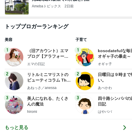
Amebaトピックス
2日前
トップブロガーランキング
美容
子育て
1
1
（旧アカウント）エマ
kosodatefulな毎
ブログ【アラフォー会
オギャ子の暴走～
社売却セカンドライ
エマの日記
オギャ子
フ】
2
2
リトルミニマリストの
日曜日は９時まで
ビューティコラム The
い。
little minimalist's bea
あねっさ／anessa
あべかわ
uty colum
3
3
美人になれる、たくさ
四十路シンパパの
んの魔法
日記
hiromi
はやパパ
もっと見る