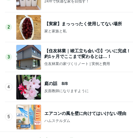
24坪で快適な家を目指す！
【実家】まっっったく使用してない場所
2
家と家族と私
【住友林業｜竣工立ち会い①】ついに完成！
約1ヶ月でここまで変わるとは…！
3
住友林業の家づくりノート | 実例と費用
庭の話 8/8
4
反面教師になりますように
エアコンの風を壁に向けてはいけない理由
5
ハムステルダム