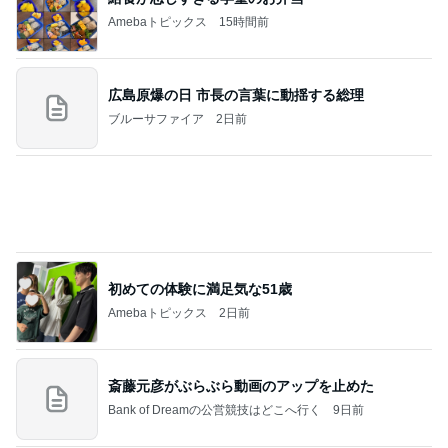
月一で楽しみな美味しいクレープ
Amebaトピックス
12時間前
記事を読む
注目度抜群だった運営再開の発表
Amebaトピックス
1日前
お願い
モンスターアクアリウム＆レプタイルズ 買取販売
8日前
情報
暮らしたくなるふわっふわのbed
Amebaトピックス
2日前
学生