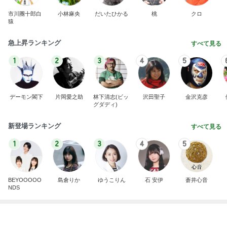
同じ夢
四コマ戦士 パパ戦記
11日前
だいた 夫へ追加購入した肉ケーキ
Amebaトピックス
2日前
夫とファミレスで晩ごはん
武東由美オフィシャルブログ「MOTOちゃんとのは
1日前
っぴぃな毎日」Powered by Ameba
破滅的に無計画な家族の家計
Amebaトピックス
1日前
義母は観念した？
トンデモ義母ンヌからのストレスがヤバい。
3日前