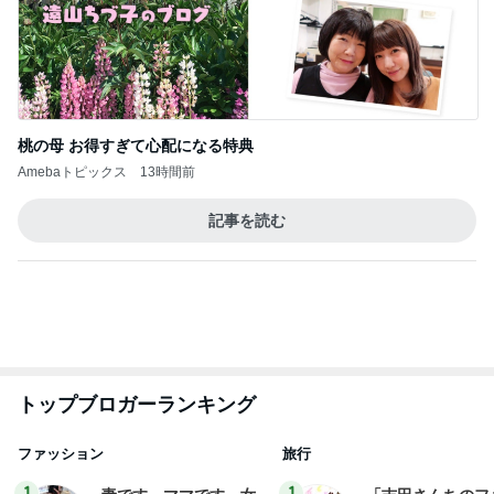
エアコン掃除の人が言ってた節約術
Amebaトピックス
1日前
ありがとうございます
市川團十郎白猿オフィシャルB
3日前
規約で遊べず人に貰ってもらったメダル
Amebaトピックス
13時間前
７人待ち
沢田聖子オフィシャルブログ「In My Heartな旅日
3日前
記」by Ameba