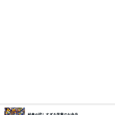
普段使いとレジャー用の日焼け止め
Amebaトピックス
1日前
力強いジャンプをまるで天上の美しさのように軽や
かに着氷その芸術性によって心奪われる魔法を織り
なす
フィギュアスケート応援（くまはともだち）
2日前