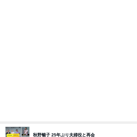
猫目当てで買ったカルディのグッズ
Amebaトピックス
10時間前
【Hey! Say! JUMP ONE NIGHT VOYAGE】2026.
7/27
公式投稿まとめちゃいました。～HSJ＆UT&K.O.
12日前
～
我が家の定番になった冷やし中華
Amebaトピックス
1日前
涅槃寂静をゴールに設定することがなぜ大事なの
か、シンボルを受容可能なメッセージとして投げる