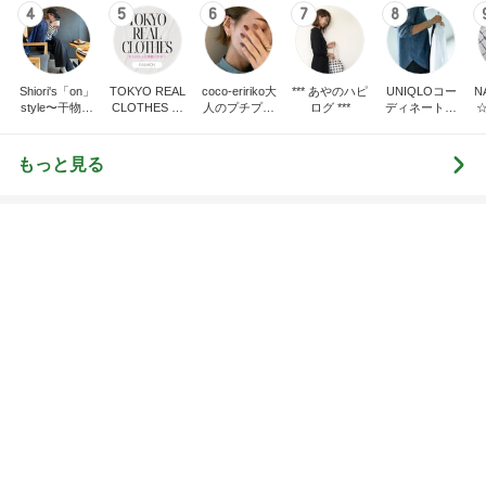
トップブロガーランキング
ファッション
旅行
1
1
妻です。ママです。女
「吉田さんちのフ
です。
リー日記」Powere
y Ameba 吉田さ
eri.
吉田さんファミリー
ミリーオフィシャ
ログ
2
2
40代からの大人カジュ
☆やまあこ☆さん
アルを品良く着こなす
ィズニー日記
ファッションブログ
えりん
☆やまあこ☆
3
3
銀の滴降る降るまわり
日々是甘露2〜デ
に・・・
ー風味〜
illallan
甘露
もっと見る