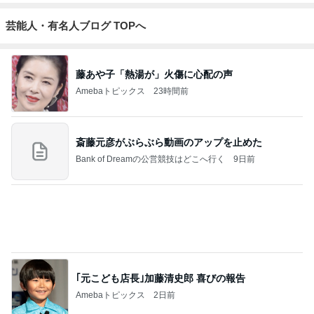
ジャンルランキング
30代〜ファッション
14,858人参加中
1
40代からの大人カジュアルを品良く着こなすファッ
ションブログ
えりん
2
妻です。ママです。女です。
eri.
3
銀の滴降る降るまわりに・・・
illallan
4
5
6
7
8
Shiori's「on」
TOKYO REAL
coco-eririko大
*** あやのハピ
UNIQLOコー
N
style〜干物女
CLOTHES 大
人のプチプラ
ログ ***
ディネート日