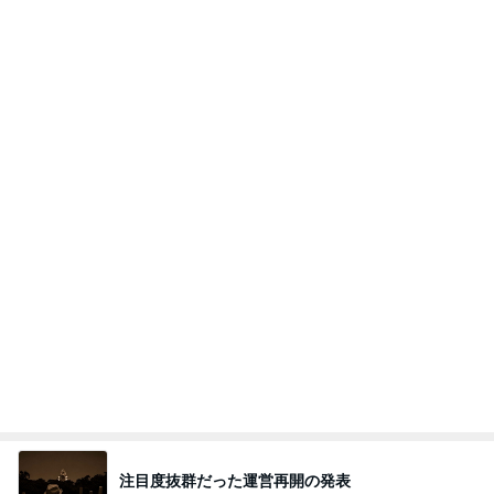
50歳記念に急浮上したヴァンクリ
Amebaトピックス
1日前
【マカロンさんのひとりごと】ついに？！
マカロンのclub disney♡
5日前
一目惚れしたキッチンのタイル
Amebaトピックス
19時間前
【プレゼント選び】お金で買えないもの！これがな
かなか難しい！