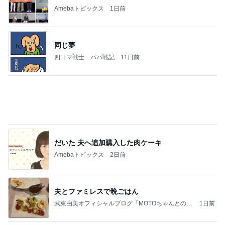
ことが
気功師から見たバレエとヒーリングのコツ～「まと
4日前
いのば」ブログ
お世話はせず口を出す義姉の言葉
Amebaトピックス
1日前
好きな男には愛されない女の魂の秘密
クノタチホオフィシャルブログ「恋学・性学研究
2日前
室」Powered by Ameba
AKINA 父に次女を預け乗った乗り物
Amebaトピックス
1日前