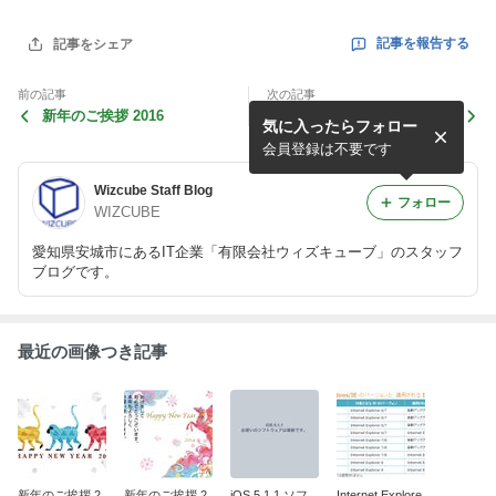
記事を報告する
記事をシェア
前の記事
次の記事
新年のご挨拶 2016
新年のご挨拶 2014
気に入ったらフォロー
会員登録は不要です
Wizcube Staff Blog
フォロー
WIZCUBE
愛知県安城市にあるIT企業「有限会社ウィズキューブ」のスタッフ
ブログです。
最近の画像つき記事
新年のご挨拶 2
新年のご挨拶 2
iOS 5.1.1 ソフ
Internet Explore