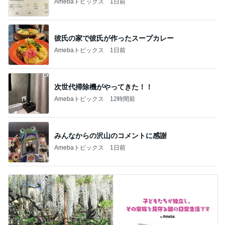
BEYOOOOO
島倉りか
ゆうこりん
石 安伊
蒼井心音
NDS
給食が恋しすぎる学童のお弁当
Amebaトピックス
15時間前
広島原爆の日 市長の言葉に動揺する総理
ブルーサファイア
2日前
初めての体験に満足気な51歳
Amebaトピックス
2日前
斎藤元彦がぶらぶら動画のアップを止めた
Bank of Dreamの公営競技はどこへ行く
9日前