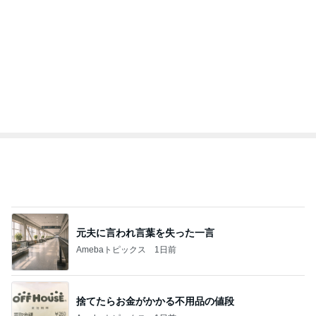
オフィシャルブロガーランキング
総合ランキング
すべて見る
1
2
3
市川團十郎白
小林麻央
だいたひかる
桃
クロ
猿
急上昇ランキング
すべて見る
1
2
3
4
5
デーモン閣下
片岡愛之助
林下清志(ビッ
沢田聖子
金沢克彦
グダディ)
新登場ランキング
すべて見る
1
2
3
4
5