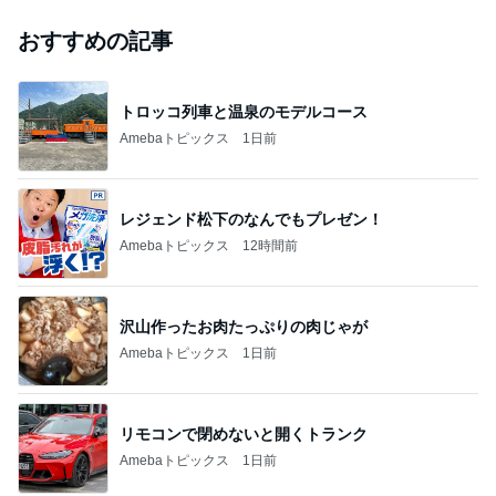
芸能人・有名人ブログ TOPへ
藤あや子「熱湯が」火傷に心配の声
Amebaトピックス
23時間前
斎藤元彦がぶらぶら動画のアップを止めた
Bank of Dreamの公営競技はどこへ行く
9日前
｢元こども店長｣加藤清史郎 喜びの報告
Amebaトピックス
2日前
ありがとうございます
市川團十郎白猿オフィシャルB
3日前