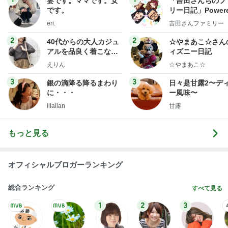
ハムが美味しい食べ方レシピ4選
Amebaトピックス
12時間前
記事を読む
秋野暢子 25年ぶり夫婦役と再会
Amebaトピックス
1日前