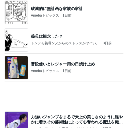
良心的な事業所ほど経営は苦しく、障害ある子の居
場所「放課後デイサービス」で深刻化する理念と現
実の
立石美津子オフィシャルブログ「テキトー母さんの
2日前
すすめ」Powered by Ameba
コストコの大容量を思い切って消費
Amebaトピックス
1日前
記事を読む