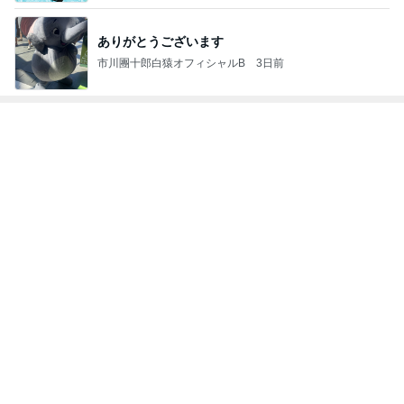
の成長記〜
人世代のリア
mixコーデ
記
ルクローズ
もっと見る
元夫に言われ言葉を失った一言
Amebaトピックス
1日前
捨てたらお金がかかる不用品の値段
Amebaトピックス
1日前
彼氏の家で彼氏が作ったスープカレー
Amebaトピックス
1日前
次世代掃除機がやってきた！！
Amebaトピックス
12時間前