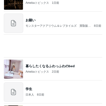
桃オフィシャルブログ Powered by Ameba
11日前
KFC我慢後に食べたアイス181kcal
Amebaトピックス
12時間前
桜島…噴火してた!? Σ(O_O；)
マッキー☆の日日是好日
5日前
野沢 バブル時代の仲間と焼肉ランチ
Amebaトピックス
1日前