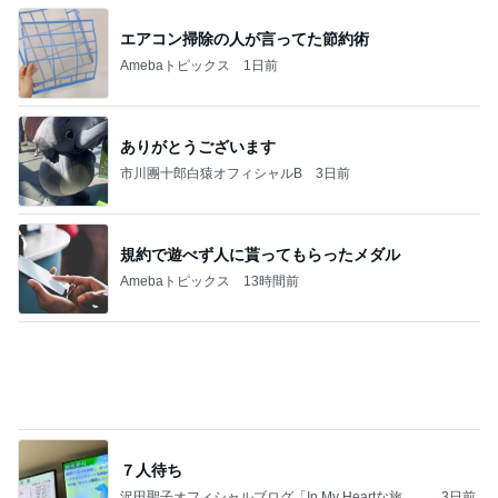
日本人
8日前
私が間違っていた優秀だったお塩
Amebaトピックス
1日前
(長期保存カレーライスセット)
たかたんのコストコ通への道
8日前
だいた 広い家がいらない理由
Amebaトピックス
1日前