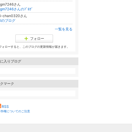
agm7246さん
agm7246さんのﾌﾞﾛｸﾞ
ei-chan0320さん
EIのブログ
一覧を見る
フォロー
フォローすると、このブログの更新情報が届きます。
に入りブログ
クマーク
RSS
著作権についてのご注意