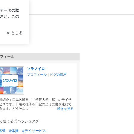
グイン
フィール
ソラノイロ
プロフィール
｜
ピグの部屋
己紹介：目黒区鷹番（「学芸大学」駅）のデイサ
ビスです。日頃の様子を日記のように書き連ねて
きます。どうぞよ...
続きを見る
く使う公式ハッシュタグ
麻雀
#体操
#デイサービス