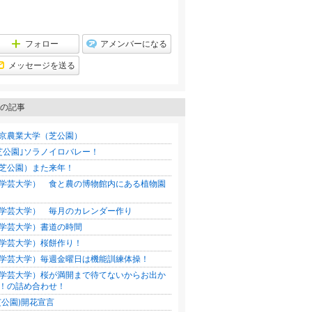
フォロー
アメンバーになる
メッセージを送る
の記事
京農業大学（芝公園）
芝公園｣ソラノイロバレー！
芝公園）また来年！
学芸大学） 食と農の博物館内にある植物園
学芸大学） 毎月のカレンダー作り
学芸大学）書道の時間
学芸大学）桜餅作り！
学芸大学）毎週金曜日は機能訓練体操！
学芸大学）桜が満開まで待てないからお出か
！の詰め合わせ！
芝公園)開花宣言