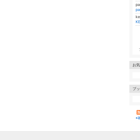
p
p
k
K
お気
ブッ
※