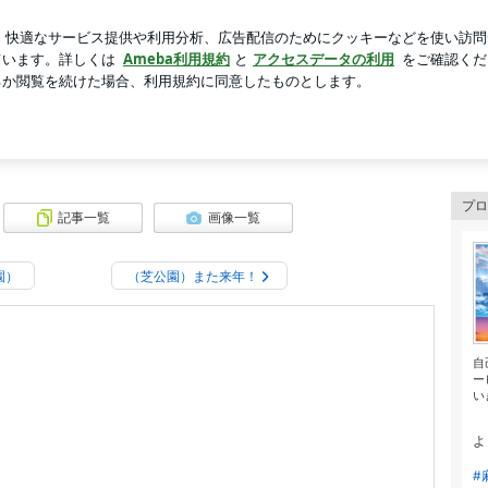
くしたマイク
芸能人ブログ
人気ブログ
新規登録
ロ
プロ
記事一覧
画像一覧
園）
（芝公園）また来年！
自
ー
い
よ
#