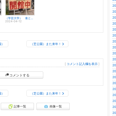
20
20
20
！
（学芸大学） 食と農の博物館内にある植物園へ
2024-04-12
20
20
20
20
園）
（芝公園）また来年！
20
20
20
[
コメント記入欄を表示
]
20
20
コメントする
20
20
20
園）
（芝公園）また来年！
20
20
記事一覧
画像一覧
20
20