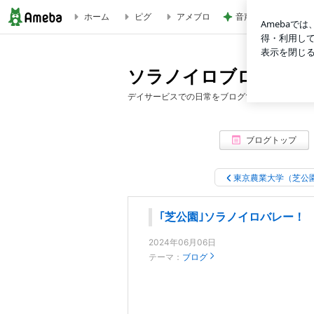
ホーム
ピグ
アメブロ
音声トラブルで新し
｢芝公園｣ソラノイロバレー！ | ソラノイロブログ
ソラノイロブログ
デイサービスでの日常をブログで紹介します。
ブログトップ
東京農業大学（芝公
｢芝公園｣ソラノイロバレー！
2024年06月06日
テーマ：
ブログ