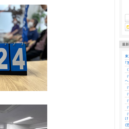
最新
東
｢
（
（
へ
（
（
（
（
（
け
(