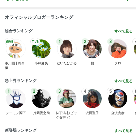
オフィシャルブロガーランキング
総合ランキング
すべて見る
1
2
3
市川團十郎白
小林麻央
だいたひかる
桃
クロ
猿
急上昇ランキング
すべて見る
1
2
3
4
5
デーモン閣下
片岡愛之助
林下清志(ビッ
沢田聖子
金沢克彦
グダディ)
新登場ランキング
すべて見る