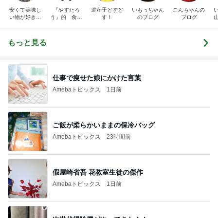
安くて美味し
『やすたろ
道産子どすど
いもっちゃん
こんちゃんの
い物が好き☆
う』的 食の
す！
のブログ
ブログ
彡
備忘録
もっと見る
仕事で痩せた娘にかけた言葉
Amebaトピックス
1日前
ご飯が柔らかいままの保冷バッグ
Amebaトピックス
23時間前
假屋崎省吾 花教室生徒の傑作
Amebaトピックス
1日前