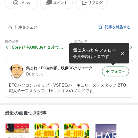
いいね
コメント
リブログ
記事を報告する
記事をシェア
前の記事
次の記事
Core i7 4930K あと１歩で5
Windows 7 DSP はまだま
気に入ったらフォロー
G！！
だ？続きます。
会員登録は不要です
集まれ！PC自作派、映像CGクリエータ Dr.クリスのブログ
フォロー
Dr.クリス
BTOパソコンショップ・VSPEC/ハーキュリーズ・スタッフ BTO
職人チーフスタッフ Dr．クリスのブログです。
最近の画像つき記事