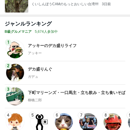
くいしんぼうCAMのもっとおいしい台湾!!!!
3日前
ジャンルランキング
B級グルメマニア
5,674人参加中
1
アッキーのデカ盛りライフ
アッキー
2
デカ盛りんぐ
ガデュ
3
下町マリーンズ・一口馬主・立ち飲み・立ち食いそば
柳橋二郎
4
5
6
7
8