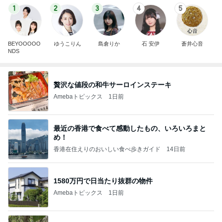
1
2
3
4
5
BEYOOOOO
ゆうこりん
島倉りか
石 安伊
蒼井心音
NDS
贅沢な値段の和牛サーロインステーキ
Amebaトピックス
1日前
最近の香港で食べて感動したもの、いろいろまと
め！
香港在住えりのおいしい食べ歩きガイド
14日前
1580万円で日当たり抜群の物件
Amebaトピックス
1日前