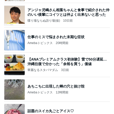
アンジャ児嶋さん相葉ちゃんと食事で紹介された仲
のいい後輩にコイツとは仲よく出来ないと思った
喋り場ならぬ語り場(仮)
10日前
仕事のミスで悩まされた末期な症状
Amebaトピックス
20時間前
【ANAプレミアムクラス初体験】雷で50分遅延…
沖縄往復で分かった「余裕を買う」価値
華麗なるスタバマダム
3日前
あちこちに出現した蝉の穴と抜け殻
Amebaトピックス
12時間前
話題のスイカ丸ごとアイス♡