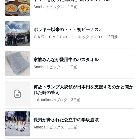
Amebaトピックス
1日前
ポッキー以来の・・・初ビーナス♪
ＳＲ♡ＬＯＶＥＲの・・・キックでＧＯ♪
12日前
家族みんなが愛用中のバスタオル
Amebaトピックス
1日前
何故トランプ大統領が日本円を支援するのかと聞か
れた時の答え
nokoarikonのブログ
3日前
長男が脅された公立中の学級崩壊
Amebaトピックス
1日前