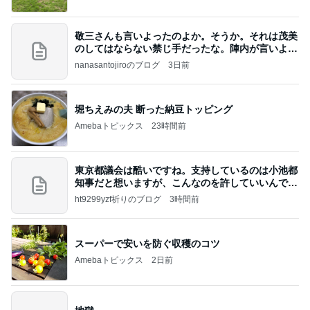
敬三さんも言いよったのよか。そうか。それは茂美
のしてはならない禁じ手だったな。陣内が言いよる
のよ
nanasantojiroのブログ
3日前
堀ちえみの夫 断った納豆トッピング
Amebaトピックス
23時間前
東京都議会は酷いですね。支持しているのは小池都
知事だと想いますが、こんなのを許していいんです
か？
ht9299yzf祈りのブログ
3時間前
スーパーで安いを防ぐ収穫のコツ
Amebaトピックス
2日前