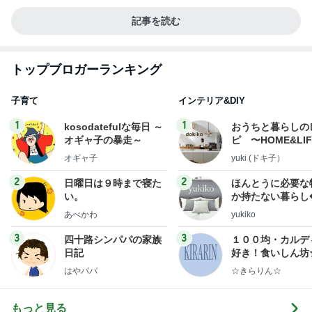
記事を読む
トップブロガーランキング
子育て
インテリア&DIY
1
1
kosodatefulな毎日 ～
おうちと暮らしの
オギャ子の暴走～
ピ 〜HOME&LI
オギャ子
yuki (ドキ子）
2
2
日曜日は９時まで寝た
ほんとうに必要な
い。
か持たない暮らし
ep Life Simple
あべかわ
yukiko
ンテリアのきろく
3
3
四十路シンパパの家族
１００均・カルデ
日記
好き！食いしん坊
らりん☆のブログ
はやパパ
☆きらりん☆
もっと見る