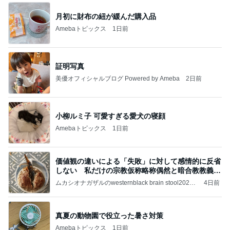
月初に財布の紐が緩んだ購入品
Amebaトピックス
1日前
証明写真
美優オフィシャルブログ Powered by Ameba
2日前
小柳ルミ子 可愛すぎる愛犬の寝顔
Amebaトピックス
1日前
価値観の違いによる「失敗」に対して感情的に反省
しない 私だけの宗教仮称略称偶然と暗合教教義候
補
ムカシオナガザルのwesternblack brain stool2024
4日前
年（令和6）11月25日以来減酒断煙再開ムカシオナ
ガザル
真夏の動物園で役立った暑さ対策
Amebaトピックス
1日前