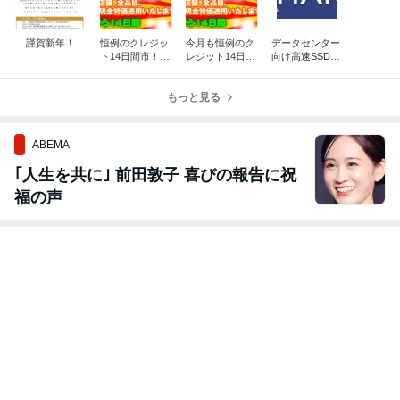
謹賀新年！
恒例のクレジッ
今月も恒例のク
データセンター
ト14日間市！今
レジット14日間
向け高速SSD搭
日までです！
市！！始まりま
載超性能トレー
した！！
ド用マシン、色
もっと見る
んなサイトで紹
介されてます。
ABEMA
｢人生を共に｣ 前田敦子 喜びの報告に祝
福の声