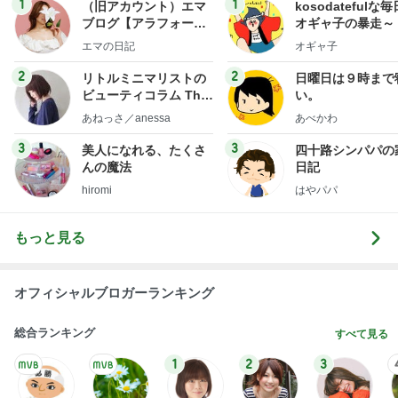
1
1
（旧アカウント）エマ
kosodatefulな毎
ブログ【アラフォー会
オギャ子の暴走～
社売却セカンドライ
エマの日記
オギャ子
フ】
2
2
リトルミニマリストの
日曜日は９時まで
ビューティコラム The
い。
little minimalist's bea
あねっさ／anessa
あべかわ
uty colum
3
3
美人になれる、たくさ
四十路シンパパの
んの魔法
日記
hiromi
はやパパ
もっと見る
オフィシャルブロガーランキング
総合ランキング
すべて見る
1
2
3