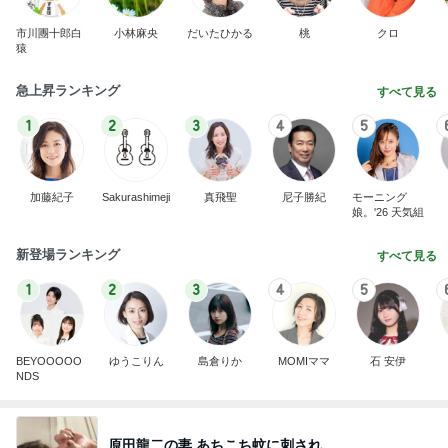
市川團十郎白
小林麻央
だいたひかる
桃
クロ
猿
急上昇ランキング
すべて見る
1
2
3
4
5
加藤紀子
Sakurashimeji
真飛聖
尼子勝紀
モーニング
娘。'26 天気組
新登場ランキング
すべて見る
1
2
3
4
5
BEYOOOOO
ゆうこりん
島倉りか
MOMIママ
石 安伊
NDS
原田龍二の妻 あちこち蚊に刺され