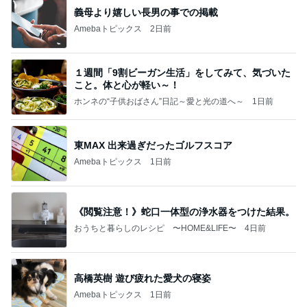
義母より嬉しい長男の事での掲載
Amebaトピックス
2日前
１週間「9割ビーガン生活」をしてみて、気づいた
こと。体と心が軽い～！
ホンネの“子供おばさん”日記～愛と光の道へ～
1日前
東MAX 出来過ぎだったゴルフスコア
Amebaトピックス
1日前
《閲覧注意！》蛇口一体型の浄水器をつけた結果。
おうちと暮らしのレシピ 〜HOME&LIFE〜
4日前
高橋英樹 遊び疲れた愛犬の寝姿
Amebaトピックス
1日前