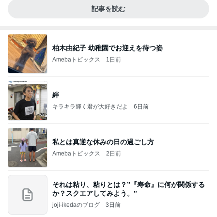
記事を読む
柏木由紀子 幼稚園でお迎えを待つ姿
Amebaトピックス
1日前
絆
キラキラ輝く君が大好きだよ
6日前
私とは真逆な休みの日の過ごし方
Amebaトピックス
2日前
それは粘り、粘りとは？”『寿命』に何が関係する
か？スクエアしてみよう。”
joji-ikedaのブログ
3日前