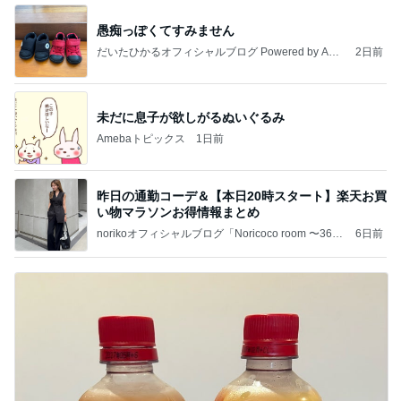
愚痴っぽくてすみません
だいたひかるオフィシャルブログ Powered by Ame
2日前
ba
未だに息子が欲しがるぬいぐるみ
Amebaトピックス
1日前
昨日の通勤コーデ＆【本日20時スタート】楽天お買
い物マラソンお得情報まとめ
norikoオフィシャルブログ「Noricoco room 〜365
6日前
日コーディネート日記〜」Powered by Ameba