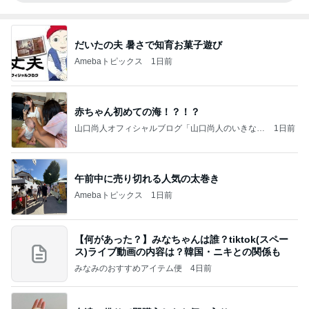
だいたの夫 暑さで知育お菓子遊び
Amebaトピックス
1日前
赤ちゃん初めての海！？！？
山口尚人オフィシャルブログ「山口尚人のいきなり
1日前
パパになったけど美容師も続けてます。」Powered
by Ameba
午前中に売り切れる人気の太巻き
Amebaトピックス
1日前
【何があった？】みなちゃんは誰？tiktok(スペー
ス)ライブ動画の内容は？韓国・ニキとの関係も
みなみのおすすめアイテム便
4日前