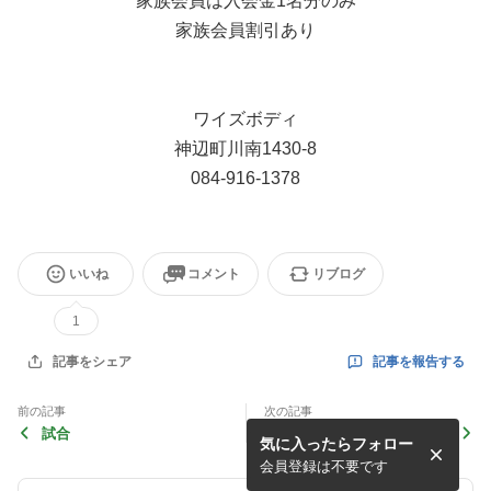
家族会員は入会金1名分のみ
家族会員割引あり
ワイズボディ
神辺町川南1430-8
084-916-1378
いいね
コメント
リブログ
1
記事を報告する
記事をシェア
前の記事
次の記事
試合
女性体験新講座（護身法あ
気に入ったらフォロー
り）参加者募集中
会員登録は不要です