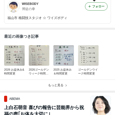
WISEBODY
フォロー
博徒の拳
福山市 格闘技スタジオ ☆ ワイズボディ
最近の画像つき記事
2026 お盆休み&
2026ゴールデン
2025 お盆休み
ゴールデンウイ
時間変更
ウィーク時間変
＆時間変更
ーク時間変更
更
もっと見る
ABEMA
上白石萌音 喜びの報告に芸能界から祝
福の声｢お体を大切に｣