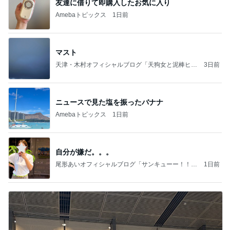
友達に借りて即購入したお気に入り
Amebaトピックス
1日前
マスト
天津・木村オフィシャルブログ「天狗女と泥棒ヒゲ
3日前
男」Powered by Ameba
ニュースで見た塩を振ったバナナ
Amebaトピックス
1日前
自分が嫌だ。。。
尾形あいオフィシャルブログ「サンキューー！！尾
1日前
形家です！by嫁」Powered by Ameba