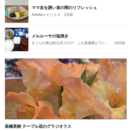
ママ友を誘い束の間のリフレッシュ
Amebaトピックス
1日前
メルルーサの塩焼き
さくらの里山科公式ブログ ご入居者様とワンち
13日前
ゃん、猫ちゃん
高橋英樹 テーブル花のグラジオラス