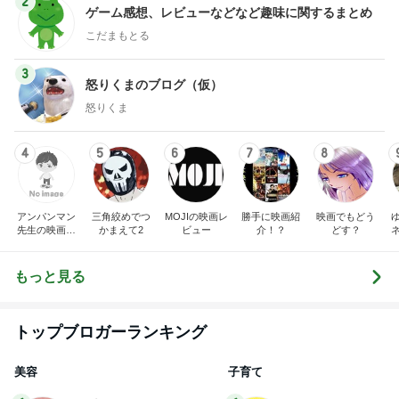
2
ゲーム感想、レビューなどなど趣味に関するまとめ
こだまもとる
3
怒りくまのブログ（仮）
怒りくま
4
5
6
7
8
アンパンマン
三角絞めでつ
MOJIの映画レ
勝手に映画紹
映画でもどう
先生の映画講
かまえて2
ビュー
介！？
どす？
座
もっと見る
トップブロガーランキング
美容
子育て