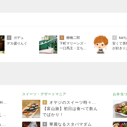
ガデュ
柳橋二郎
kai
2
3
4
デカ盛りんぐ
下町マリーンズ・
安くて美
一口馬主・立ち飲
が好き☆
み・立ち食いそば
スイーツ・デザートマニア
お弁当
TOKYO REAL CLOTHES 大人世代のリアルクローズ
オヤジのスイーツ時々ランニングブログ
1
【富山旅】初日は食べて飲ん
え」
でばかり！
40代からの大人カジュアルを品良く着こなすファッションブログ
華麗なるスタバマダム
2