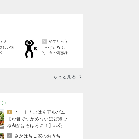
ちゃん
やすたろう
5
味しい物
『やすたろう』
彡
的 食の備忘録
もっと見る
づくり
ｒｉｉ＊ごはんアルバム
1
【お箸でつかめないほど鶏む
ね肉がほろほろに！】非公開
クーポン貼りまくってます
みかぱちこ家のおうちでごはん
2