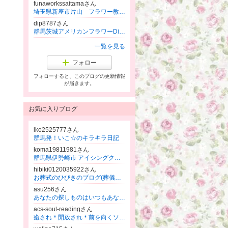
funaworkssaitamaさん
埼玉県新座市片山 フラワー教室Funaworksふなわーくす アーティフィシャルフラワー/プリザーブドフラワー
dip8787さん
群馬茨城アメリカンフラワーDip ネトラバスティや各ｱｰﾕﾙｳﾞｪｰﾀﾞ、韓方よもぎ蒸しで心も体も輝く美のサロン&スクール
一覧を見る
フォロー
フォローすると、このブログの更新情報
が届きます。
お気に入りブログ
iko2525777さん
群馬発！いこ☆のキラキラ日記
koma19811981さん
群馬県伊勢崎市 アイシングクッキー教室 小町 komachi 初心者サマお子様も丁寧に教えます♪資格取得もできます
hibiki0120035922さん
お葬式のひびきのブログ(葬儀・家族葬) 群馬県 前橋市 高崎市
asu256さん
あなたの探しものはいつもあなたの中にある☆All the wonders you seek are within yourself
acs-soul-readingさん
癒され＊開放され＊前を向くソウルリーディング☆本庄駅☆