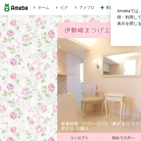
ホーム
ピグ
アメブロ
美容液みたいな石鹸
┣【お客様の声】20代｜群馬県伊勢崎市まつげエクステ専門
コンセプト
初めての方へ