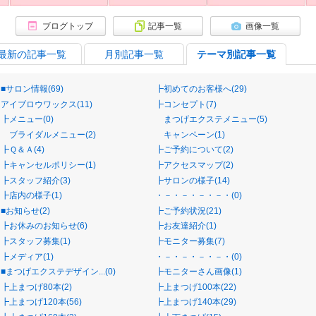
ブログトップ
記事一覧
画像一覧
最新の記事一覧
月別記事一覧
テーマ別記事一覧
■サロン情報(69)
┣初めてのお客様へ(29)
アイブロウワックス(11)
┣コンセプト(7)
┣メニュー(0)
まつげエクステメニュー(5)
ブライダルメニュー(2)
キャンペーン(1)
┣Ｑ＆Ａ(4)
┣ご予約について(2)
┣キャンセルポリシー(1)
┣アクセスマップ(2)
┣スタッフ紹介(3)
┣サロンの様子(14)
┣店内の様子(1)
・－・－・－・－・(0)
■お知らせ(2)
┣ご予約状況(21)
┣お休みのお知らせ(6)
┣お友達紹介(1)
┣スタッフ募集(1)
┣モニター募集(7)
┣メディア(1)
・－・－・－・－・(0)
■まつげエクステデザイン...(0)
┣モニターさん画像(1)
┣上まつげ80本(2)
┣上まつげ100本(22)
┣上まつげ120本(56)
┣上まつげ140本(29)