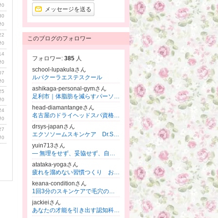
0
メッセージを送る
30
0
22
このブログのフォロワー
0
14
フォロワー:
385
人
0
school-lupakulaさん
07
ルパクーラエステスクール
0
ashikaga-personal-gymさん
25
足利市｜体脂肪を減らすパーソナルジム
0
head-diamantangeさん
24
名古屋のドライヘッドスパ資格講座！１日でプロになる技術を取得
0
drsys-japanさん
27
エクソソームスキンケア Dr.SYS ディアルシス ドクターシス 韓国最新美容が、ついに上陸！
0
yuin713さん
― 無理をせず、妥協せず、自分基準で人生を動かす力を育てる ― “私が私でよかった”と思える人生へ 魅力構築®︎創始者 佐藤ゆい
atataka-yogaさん
疲れを溜めない習慣つくり お顔、心と身体を整えていく
keana-conditionさん
1回3分のスキンケアで毛穴の開きを引き締めすっぴん美肌に変える『ルナスキンプログラム』／れいな(オンライン)
jackieiさん
あなたの才能を引き出す認知科学コーチングと内部表現書き換え講座