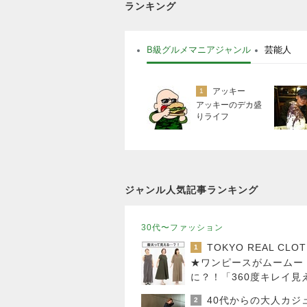
ランキング
B級グルメマニアジャンル
芸能人
アッキー
1
アッキーのデカ盛
りライフ
ジャンル人気記事ランキング
30代〜ファッション
1
★ワンピースがムームー
に？！「360度キレイ見
の必殺ワザはコレ♪
2