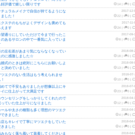
も好評価で嬉しい限りです
14
|
0
|
ナチュラルメイクで自信が持てるようにな
2017-12-
りました！
22
|
0
|
エクステのもちがよくデザインも褒めても
2017-11-
らえます
24
|
0
|
希望通りにしていただけて今まで行ったこ
2017-09-
とのあるサロンの中で一番気に入っていま
8
|
0
|
す
目の左右差があまり気にならなくなってい
2016-08-
たのに感激しました☆
18
|
0
|
結婚式のときは絶対にこちらにお願いしよ
2016-08-
うと決めていました
13
|
0
|
マツエクのない生活はもう考えられませ
2016-07-
ん！
10
|
0
|
初めてで不安もありましたが想像以上にキ
2016-07-
レイに仕上がって大満足です
23
|
0
|
カウンセリングをしっかりしてくれたので
2016-04-
思っていた仕上がりになりました
12
|
0
|
カールや太さの種類も多く理想のマツエク
2016-04-
ができました
4
|
0
|
お店もキレイで丁寧にマツエクをしていた
2016-04-
だきました
4
|
0
|
痛みもなく落ち着いて装着してくださいま
2016-04-