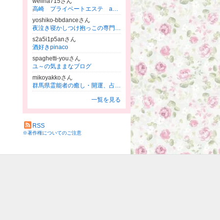
welina715さん
高崎 プライベートエステ and GIRL掲載 welinaのブログ
yoshiko-bbdanceさん
夜泣き寝かしつけ抱っこの専門家！産前産後教室群馬
s2a5i1p5anさん
酒好きpinaco
spaghetti-youさん
ユ～の気ままなブログ
mikoyakkoさん
群馬県霊能者の癒し・開運、占いと浄霊・天然石＆パワーストーン
一覧を見る
RSS
※著作権についてのご注意