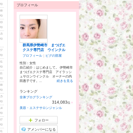
0
プロフィール
08
0
03
0
15
0
群馬県伊勢崎市 まつげエ
クステ専門店 ウインクル
27
0
プロフィール
｜
ピグの部屋
01
性別：
女性
0
自己紹介：はじめまして。 伊勢崎市
まつげエクステ専門店 アイラッシ
11
ュサロンウインクル オーナーの内
0
田惠子です。...
続きを見る
08
0
ランキング
15
全体ブログランキング
314,083
0
位
↑
ラ
美容・エステサロンジャンル
14
ン
0
キ
ン
07
フォロー
グ
0
上
アメンバーになる
昇
01