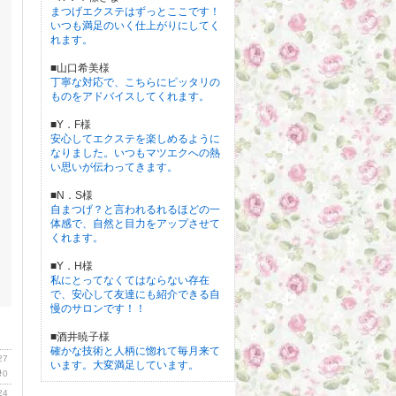
まつげエクステはずっとここです！
いつも満足のいく仕上がりにしてく
れます。
■山口希美様
丁寧な対応で、こちらにピッタリの
ものをアドバイスしてくれます。
■Y．F様
安心してエクステを楽しめるように
なりました。いつもマツエクへの熱
い思いが伝わってきます。
■N．S様
自まつげ？と言われるれるほどの一
体感で、自然と目力をアップさせて
くれます。
■Y．H様
私にとってなくてはならない存在
で、安心して友達にも紹介できる自
慢のサロンです！！
■酒井暁子様
確かな技術と人柄に惚れて毎月来て
27
います。大変満足しています。
0
24