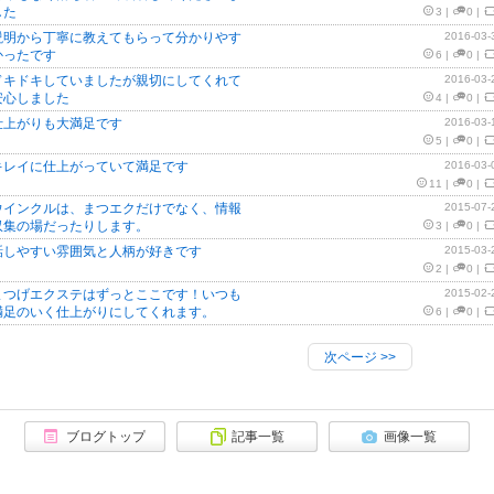
した
3
|
0
|
説明から丁寧に教えてもらって分かりやす
2016-03-
かったです
6
|
0
|
ドキドキしていましたが親切にしてくれて
2016-03-
安心しました
4
|
0
|
仕上がりも大満足です
2016-03-
5
|
0
|
キレイに仕上がっていて満足です
2016-03-
11
|
0
|
ウインクルは、まつエクだけでなく、情報
2015-07-
収集の場だったりします。
3
|
0
|
話しやすい雰囲気と人柄が好きです
2015-03-
2
|
0
|
まつげエクステはずっとここです！いつも
2015-02-
満足のいく仕上がりにしてくれます。
6
|
0
|
次ページ
>>
ブログトップ
記事一覧
画像一覧