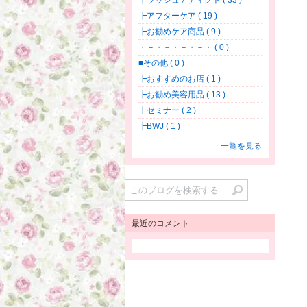
┣ラッシュアディクト ( 33 )
┣アフターケア ( 19 )
┣お勧めケア商品 ( 9 )
・－・－・－・－・ ( 0 )
■その他 ( 0 )
┣おすすめのお店 ( 1 )
┣お勧め美容用品 ( 13 )
┣セミナー ( 2 )
┣BWJ ( 1 )
一覧を見る
最近のコメント