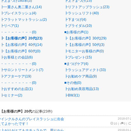
┣上まつげ160本(3)
┣上下まつげ(15)
┣一重さん奥二重さん(14)
┣リフトアップラッシュ(23)
┣ブレイスラッシュ(4)
┣ラッシュリフト(40)
┣フラットマットラッシュ(2)
┣下まつげ(4)
┣リペア(1)
┣ブライダル(10)
・－・－・－・－・(0)
■お客様の声(1)
┣【お客様の声】20代(23)
┣【お客様の声】30代(29)
┣【お客様の声】40代(14)
┣【お客様の声】50代(3)
┣【お客様の声】60代(0)
┣モニターお客様の声(0)
┣お客様との会話(6)
┣プレゼント(15)
・－・－・－・－・(0)
■まつげケア(4)
┣サロントリートメント(7)
┣ラッシュアディクト(33)
┣アフターケア(19)
┣お勧めケア商品(9)
・－・－・－・－・(0)
■その他(0)
┣おすすめのお店(1)
┣お勧め美容用品(13)
┣セミナー(2)
┣BWJ(1)
【お客様の声】20代
の記事(
23
件)
ウインクルさんのブレイスラッシュに出会
2018-07-
えてよかったです！
10
|
0
|
仕上がりがとてもナチュラルで、周りから
2018-01-