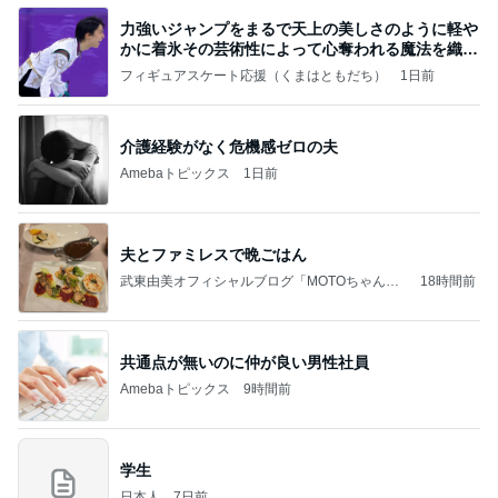
力強いジャンプをまるで天上の美しさのように軽や
かに着氷その芸術性によって心奪われる魔法を織り
なす
フィギュアスケート応援（くまはともだち）
1日前
介護経験がなく危機感ゼロの夫
Amebaトピックス
1日前
夫とファミレスで晩ごはん
武東由美オフィシャルブログ「MOTOちゃんと
18時間前
のはっぴぃな毎日」Powered by Ameba
共通点が無いのに仲が良い男性社員
Amebaトピックス
9時間前
学生
日本人
7日前