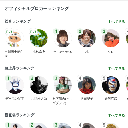
オフィシャルブロガーランキング
総合ランキング
すべて見る
1
2
3
市川團十郎白
小林麻央
だいたひかる
桃
クロ
猿
急上昇ランキング
すべて見る
1
2
3
4
5
デーモン閣下
片岡愛之助
林下清志(ビッ
沢田聖子
金沢克彦
グダディ)
新登場ランキング
すべて見る
1
2
3
4
5