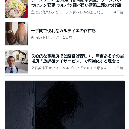
つけメン変更 ツルパツ麺が旨い新潟二郎のつけ麺
主に新潟グルメとラーメン食べ歩きのよしなしご
14日前
と
一手間で便利なカルティエの存在感
Amebaトピックス
1日前
良心的な事業所ほど経営は苦しく、障害ある子の居
場所「放課後デイサービス」で深刻化する理念と現
実の
立石美津子オフィシャルブログ「テキトー母さんの
1日前
すすめ」Powered by Ameba