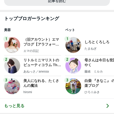
記事を読む
トップブロガーランキング
美容
ペット
1
1
（旧アカウント）エマ
しろとくろしろ
ブログ【アラフォー会
たまねぎ
社売却セカンドライ
エマの日記
フ】
2
2
リトルミニマリストの
母さんは今日も世
ビューティコラム The
やく
little minimalist's bea
あねっさ／anessa
藤緒 ミルカ
uty colum
3
3
美人になれる、たくさ
白柴 『きなこ』 
んの魔法
楽ブログ
hiromi
ひろ☆みき
もっと見る