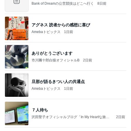
Bank of Dreamの公営競技はどこへ行く
8日前
アグネス 読者からの感想に喜び
Amebaトピックス
1日前
ありがとうございます
市川團十郎白猿オフィシャルB
2日前
旦那が語るきつい人の共通点
Amebaトピックス
1日前
７人待ち
沢田聖子オフィシャルブログ「In My Heartな旅日
2日前
記」by Ameba