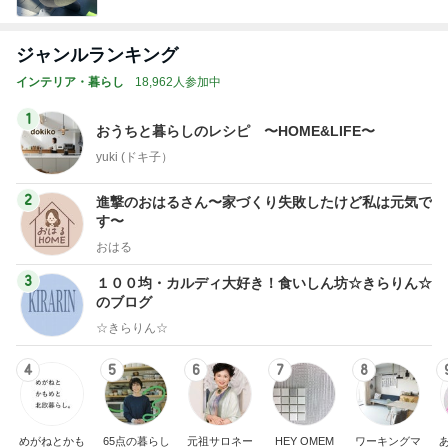
ジャンルランキング
インテリア・暮らし
18,962人参加中
1
おうちと暮らしのレシピ 〜HOME&LIFE〜
yuki (ドキ子）
2
進撃のおはるさん〜家づくり失敗したけど私は元気で
す〜
おはる
3
１００均・カルディ大好き！食いしん坊☆きらりん☆
のブログ
☆きらりん☆
4
5
6
7
8
めがねとかも
65点の暮らし
元祖サロネー
HEY OMEM
ワーキングマ