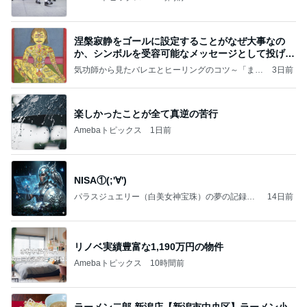
涅槃寂静をゴールに設定することがなぜ大事なの
か、シンボルを受容可能なメッセージとして投げる
ことが
気功師から見たバレエとヒーリングのコツ～「まと
3日前
いのば」ブログ
楽しかったことが全て真逆の苦行
Amebaトピックス
1日前
NISA①(;'∀')
パラスジュエリー（白美女神宝珠）の夢の記録
14日前
（続編）
リノベ実績豊富な1,190万円の物件
Amebaトピックス
10時間前
ラーメン二郎 新潟店【新潟市中央区】ラーメン小