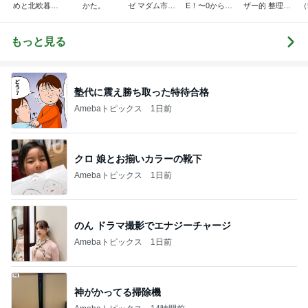
めと北欧暮ら
かた。
ゼ マダム市川
E！〜0からの
ザー的 整理収
（
し
のほのぼのブ
家づくり〜
納 ＆ 北欧イン
ログ
テリア
もっと見る
塾代に震え勝ち取った特待合格
Amebaトピックス
1日前
クロ 娘とお揃いカラーの靴下
Amebaトピックス
1日前
のん ドラマ撮影でエナジーチャージ
Amebaトピックス
1日前
神がかってる掃除機