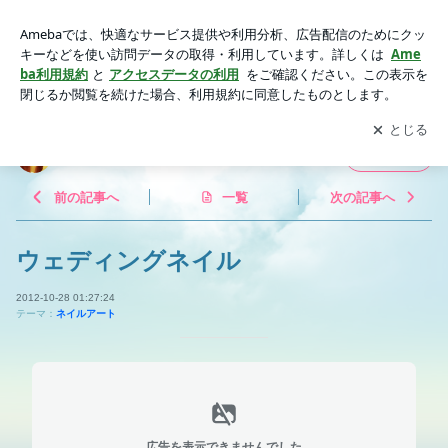
ウェディングネイル | Nail Party!!
アプリをダウンロードして
ブログの更新通知
を受け取りまし
開く
ょう。
Nail Party!!
フォロー
前の記事へ
一覧
次の記事へ
ウェディングネイル
2012-10-28 01:27:24
テーマ：
ネイルアート
広告を表示できませんでした