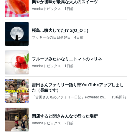
爽やか後味が最高な大人のスイーツ
Amebaトピックス
1日前
桜島…噴火してた!? Σ(O_O；)
マッキー☆の日日是好日
4日前
フルーツみたいなミニトマトのマリネ
Amebaトピックス
1日前
吉田さんファミリー語り部YouTubeアップしまし
た（長編です）
「吉田さんちのファミリー日記」Powered by A
15時間前
meba 吉田さんファミリーオフィシャルブログ
閉店すると聞きみんなで行った場所
Amebaトピックス
2日前