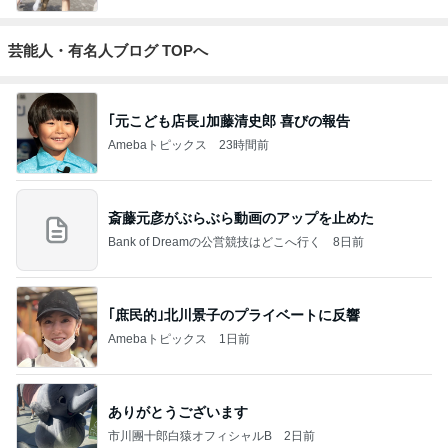
芸能人・有名人ブログ TOPへ
｢元こども店長｣加藤清史郎 喜びの報告
Amebaトピックス
23時間前
斎藤元彦がぶらぶら動画のアップを止めた
Bank of Dreamの公営競技はどこへ行く
8日前
｢庶民的｣北川景子のプライベートに反響
Amebaトピックス
1日前
ありがとうございます
市川團十郎白猿オフィシャルB
2日前