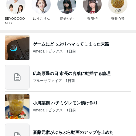
BEYOOOOO
ゆうこりん
島倉りか
石 安伊
蒼井心音
NDS
ゲームにどっぷりハマってしまった末路
Amebaトピックス
1日前
広島原爆の日 市長の言葉に動揺する総理
ブルーサファイア
1日前
小川菜摘 ハチミツレモン漬け作り
Amebaトピックス
1日前
斎藤元彦がぶらぶら動画のアップを止めた