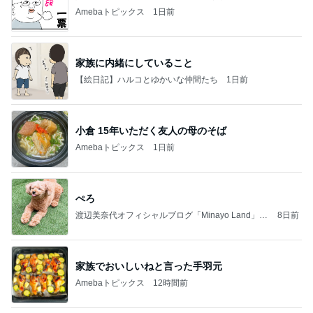
Amebaトピックス
1日前
家族に内緒にしていること
【絵日記】ハルコとゆかいな仲間たち
1日前
小倉 15年いただく友人の母のそば
Amebaトピックス
1日前
ぺろ
渡辺美奈代オフィシャルブログ「Minayo Land」P
8日前
owered by Ameba
家族でおいしいねと言った手羽元
Amebaトピックス
12時間前