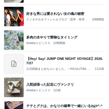
好きな男には愛されない女の魂の秘密
クノタチホオフィシャルブログ「恋学・性学研
20時間前
究室」Powered by Ameba
多肉の水やりで禁物なタイミング
Amebaトピックス
22時間前
【Hey! Say! JUMP ONE NIGHT VOYAGE】2026.
7/27
公式投稿まとめちゃいました。～HSJ＆UT&K.O.
11日前
～
入院頑張った記念にヴァンクリ
Amebaトピックス
1日前
テテとグクは、かなりの確率で一緒にいるね(#^.^