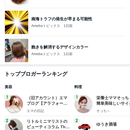
南海トラフの発生が早まる可能性
Amebaトピックス
1日前
飽きを解消するデザインカラー
Amebaトピックス
1日前
トップブロガーランキング
美容
料理
1
1
（旧アカウント）エマ
栄養士ママそっち
ブログ【アラフォー会
簡単美味しいサイ
社売却セカンドライ
献立
エマの日記
そっち～
フ】
2
2
リトルミニマリストの
ゆうき酒場
ビューティコラム The