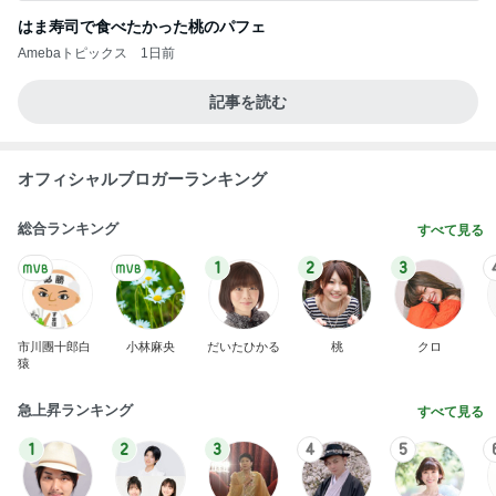
はま寿司で食べたかった桃のパフェ
Amebaトピックス
1日前
記事を読む
オフィシャルブロガーランキング
総合ランキング
すべて見る
1
2
3
市川團十郎白
小林麻央
だいたひかる
桃
クロ
猿
急上昇ランキング
すべて見る
1
2
3
4
5