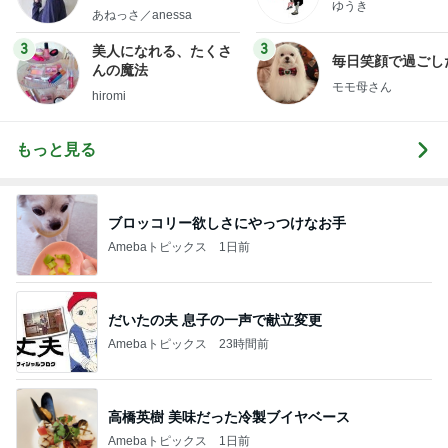
ゆうき
little minimalist's bea
あねっさ／anessa
uty colum
3
3
美人になれる、たくさ
毎日笑顔で過ごし
んの魔法
モモ母さん
hiromi
もっと見る
ブロッコリー欲しさにやっつけなお手
Amebaトピックス
1日前
だいたの夫 息子の一声で献立変更
Amebaトピックス
23時間前
高橋英樹 美味だった冷製ブイヤベース
Amebaトピックス
1日前