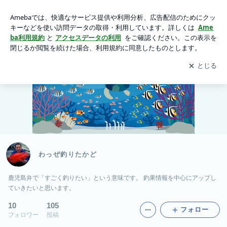
わっぜ釣りたかど
アプリをダウンロードして
ブログの更新通知
を受け取りまし
開く
ょう。
わっぜ釣りたかど
鹿児島弁で「すごく釣りたい」という意味です。 釣果情報を中心にアップし
ていきたいと思います。
10
105
フォロー
フォロワー
投稿