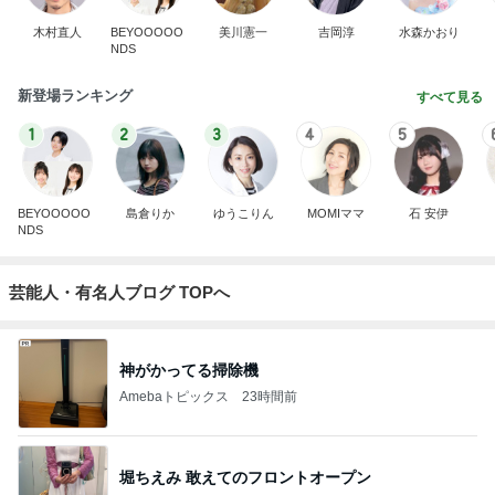
木村直人
BEYOOOOO
美川憲一
吉岡淳
水森かおり
NDS
新登場ランキング
すべて見る
1
2
3
4
5
BEYOOOOO
島倉りか
ゆうこりん
MOMIママ
石 安伊
NDS
芸能人・有名人ブログ TOPへ
神がかってる掃除機
Amebaトピックス
23時間前
堀ちえみ 敢えてのフロントオープン