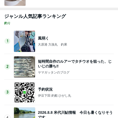
ジャンル人気記事ランキング
釣り
風弱く
1
大原港 力漁丸 釣果
短時間自作のルアーでタチウオを狙った、じ
いじの勝ち‼️
2
ヤマガッタンのブログ
予約状況
3
伊豆下田 釣船 ひがし丸
2026.8.8 米代川鮎情報 今日も暑くなりそう
です。
4