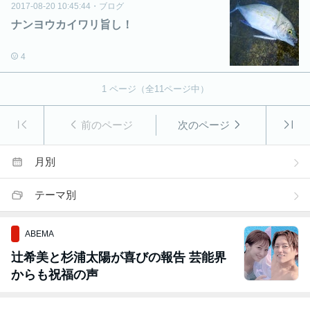
2017-08-20 10:45:44
・
ブログ
ナンヨウカイワリ旨し！
4
1
ページ（全
11
ページ中）
前のページ
次のページ
月別
テーマ別
ABEMA
辻希美と杉浦太陽が喜びの報告 芸能界
からも祝福の声