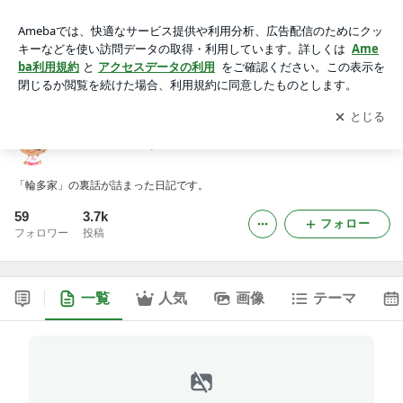
店員Ｎと愉快な店員たちの日記
アプリをダウンロードして
ブログの更新通知
を受け取りまし
開く
ょう。
店員Ｎと愉快な店員たちの日記
「輪多家」の裏話が詰まった日記です。
59
3.7k
フォロー
フォロワー
投稿
一覧
人気
画像
テーマ