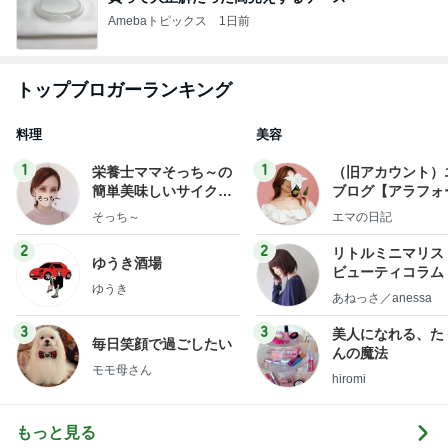
Amebaトピックス
1日前
トップブロガーランキング
料理
美容
1
1
栄養士ママそっち～の
（旧アカウント）
簡単美味しいサイクル
ブログ【アラフォ
献立
社売却セカンドラ
そっち～
エマの日記
フ】
2
2
リトルミニマリス
ゆうき酒場
ビューティコラム 
ゆうき
little minimalist'
あねっさ／anessa
uty colum
3
3
美人になれる、た
毎日笑顔で過ごしたい
んの魔法
モモ母さん
hiromi
もっと見る