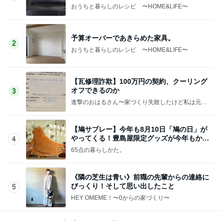
おうちと暮らしのレシピ 〜HOME&LIFE〜
予算オーバーであきらめた家具。
2
おうちと暮らしのレシピ 〜HOME&LIFE〜
【瓦修理詐欺】100万円の契約、クーリング
オフできるのか
3
進撃のおはるさん〜家づくり失敗したけど私は元気
です〜
【鳩サブレー】今年も8月10日「鳩の日」が
やってくる！豊島屋限定グッズが今年もかわ
4
いすぎる♡
65点の暮らしかた。
《隣の芝生は青い》前職の先輩からの連絡に
びっくり！そして思い出したこと
5
HEY OMEME！〜0からの家づくり〜