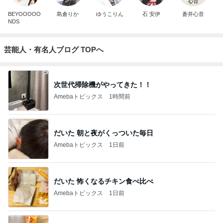
BEYOOOOO
島倉りか
ゆうこりん
石 安伊
蒼井心音
NDS
芸能人・有名人ブログ TOPへ
次世代掃除機がやってきた！！
Amebaトピックス
1時間前
だいた 朝と夜がくっついた毎日
Amebaトピックス
1日前
だいた 怖くなるチキン食べ比べ
Amebaトピックス
1日前