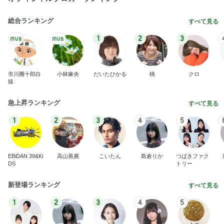
総合ランキング
すべて見る
1
2
3
市川團十郎白
小林麻央
だいたひかる
桃
クロ
猿
急上昇ランキング
すべて見る
1
2
3
4
5
EBiDAN 39&Ki
高山善廣
こいたん
島倉りか
つばきファク
DS
トリー
新登場ランキング
すべて見る
1
2
3
4
5