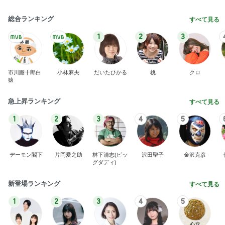
総合ランキング
すべて見る
1
2
3
市川團十郎白
小林麻央
だいたひかる
桃
クロ
猿
急上昇ランキング
すべて見る
1
2
3
4
5
デーモン閣下
片岡愛之助
林下清志(ビッ
沢田聖子
金沢克彦
グダディ)
新登場ランキング
すべて見る
1
2
3
4
5