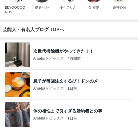
BEYOOOOO
島倉りか
ゆうこりん
石 安伊
蒼井心音
NDS
芸能人・有名人ブログ TOPへ
次世代掃除機がやってきた！！
Amebaトピックス
4時間前
息子が毎回注文するびくドンの〆
Amebaトピックス
1日前
体の相性まで良すぎる婚約者との事
Amebaトピックス
1日前