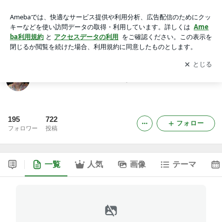
『ワシ・ブロ』～完食主義なワシの生活～
アプリをダウンロードして
ブログの更新通知
を受け取りまし
開く
ょう。
『ワシ・ブロ』～完食主義なワシの生活～
195
722
フォロー
フォロワー
投稿
一覧
人気
画像
テーマ