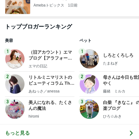
Amebaトピックス
1日前
トップブロガーランキング
美容
ペット
1
1
（旧アカウント）エマ
しろとくろしろ
ブログ【アラフォー会
たまねぎ
社売却セカンドライ
エマの日記
フ】
2
2
リトルミニマリストの
母さんは今日も世
ビューティコラム The
やく
little minimalist's bea
あねっさ／anessa
藤緒 ミルカ
uty colum
3
3
美人になれる、たくさ
白柴 『きなこ』 
んの魔法
楽ブログ
hiromi
ひろ☆みき
もっと見る