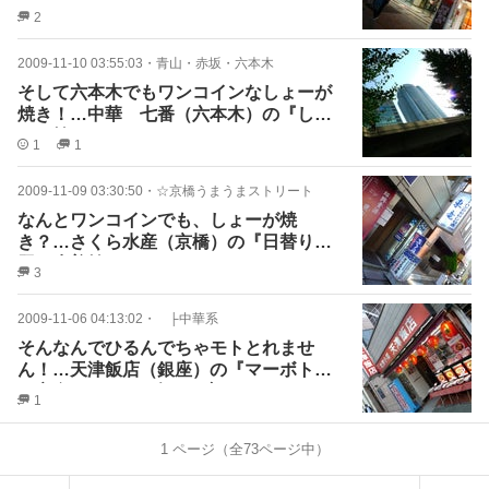
り：キス天丼』
2
2009-11-10 03:55:03
・
青山・赤坂・六本木
そして六本木でもワンコインなしょーが
焼き！…中華 七番（六本木）の『しょ
うが焼き』
1
1
2009-11-09 03:30:50
・
☆京橋うまうまストリート
なんとワンコインでも、しょーが焼
き？…さくら水産（京橋）の『日替り：
豚の生姜焼き』
3
2009-11-06 04:13:02
・
├中華系
そんなんでひるんでちゃモトとれませ
ん！…天津飯店（銀座）の『マーボトウ
フ定食』609円の楽しみ方
1
1
ページ（全
73
ページ中）