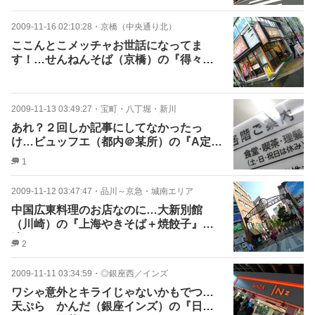
2009-11-16 02:10:28
・
京橋（中央通り北）
ここんとこメッチャお世話になってま
す！…せんねんそば（京橋）の『得々納
豆ごはんセット』
2009-11-13 03:49:27
・
宝町・八丁堀・新川
あれ？２回しか記事にしてなかったっ
け…ビュッフエ（都内＠某所）の『A定
食：ハムカツとシウマイ』
1
2009-11-12 03:47:47
・
品川～京急・城南エリア
中国広東料理のお店なのに…大新別館
（川崎）の『上海やきそば＋焼餃子』で
済むワケないっ！
2
2009-11-11 03:34:59
・
◎銀座西／インズ
ワシゃ意外とキライじゃないかもでつ…
天ぷら かんだ（銀座インズ）の『日替