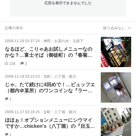
広告を表示できませんでした
記事の表示
絞り込みなし
2009-11-19 03:37:24
・
神田・お茶の水・九段下
なるほど、こりゃあお試しメニューなの
かな？…富士そば（御徒町）の『春菊天
そば』
134
2
2009-11-18 03:23:23
・
宝町・八丁堀・新川
じゃ、たて続けに4回めで！…ビュッフエ
（都内＠某所）のワンコインな『ラーメ
ン＋中華丼』
1
2009-11-17 03:18:25
・
宝町・八丁堀・新川
ほほぉ！オプションメニューにシウマイ
ですか…chicken's（八丁堀）の『目玉丼
＋シウマイ』
1