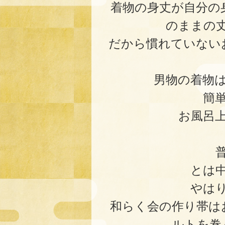
着物の身丈が自分の
のままの
だから慣れていない
男物の着物
簡
お風呂
とは
やは
和らく会の作り帯は
ルトを巻