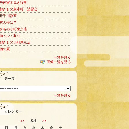
勢神宮木曳き行事
都きもの京小町 講習会
時千川教室
衣の帯は？
きもの小町東京店
物のシミ取り
都きもの小町東京店
物の夏
一覧を見る
画像一覧を見る
テーマ
一覧を見る
カレンダー
<<
8月
>>
日
月
火
水
木
金
土