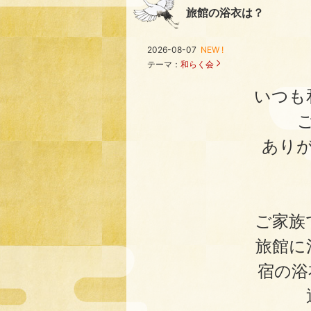
旅館の浴衣は？
2026-08-07
NEW !
テーマ：
和らく会
いつも
ありが
ご家族
旅館に
宿の浴