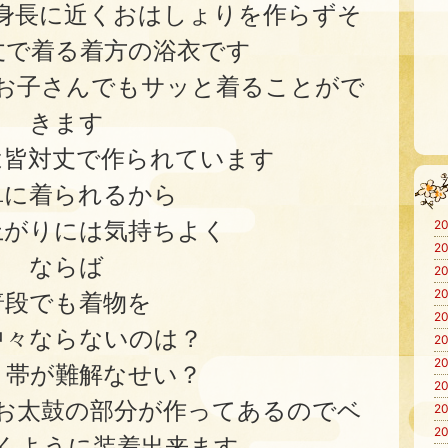
身長に近くおはしょりを作らずそ
丈で着る着方の浴衣です
お子さんでもサッと着ることがで
きます
は皆対丈で作られています
単に着られるから
上がりには気持ちよく
20
20
ならば
20
20
普段でも着物を
20
中々ならないのは？
20
20
り帯が難解なせい？
20
お太鼓の部分が作ってあるのでベ
20
20
くように装着出来ます