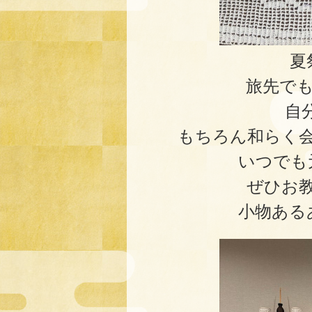
夏
旅先で
自
もちろん和らく
いつでも
ぜひお
小物ある