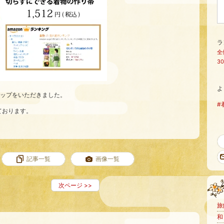
ラ
全
3
よ
トップをいただきました。
#
ております。
記事一覧
画像一覧
次ページ
>>
旅
和