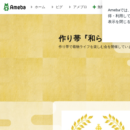
ホーム
ピグ
アメブロ
無料でこの域はバグ
作り帯『和らく会』のブログ
作り帯『和らく会』
作り帯で着物ライフを楽しむ会を開催してい