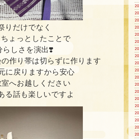
20
20
20
祭りだけでなく
20
20
もちょっとしたことで
20
分らしさを演出❣️
20
20
会の作り帯は切らずに作ります
20
元に戻りますから安心
20
20
教室へお越しください
20
20
ある話も楽しいですよ
20
20
20
20
20
20