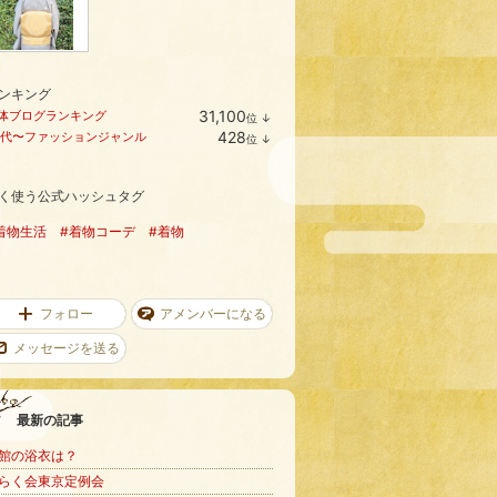
ンキング
31,100
体ブログランキング
位
↓
ラ
428
0代〜ファッションジャンル
位
↓
ン
ラ
キ
ン
ン
キ
グ
く使う公式ハッシュタグ
ン
下
グ
降
下
着物生活
#着物コーデ
#着物
降
フォロー
アメンバーになる
メッセージを送る
最新の記事
館の浴衣は？
らく会東京定例会