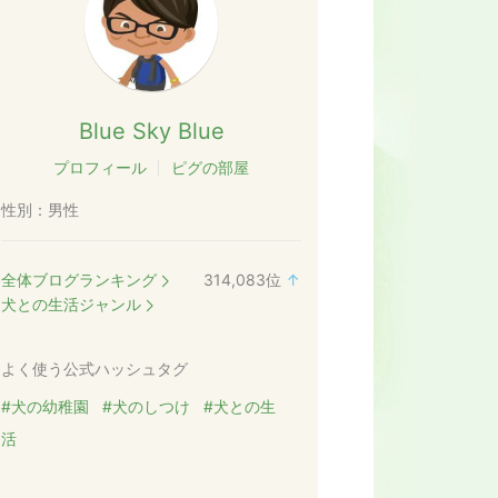
Blue Sky Blue
プロフィール
ピグの部屋
性別：
男性
全体ブログランキング
314,083
位
↑
ラ
犬との生活ジャンル
ン
キ
よく使う公式ハッシュタグ
ン
グ
#犬の幼稚園
#犬のしつけ
#犬との生
上
活
昇