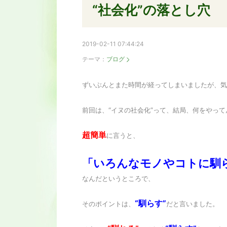
“社会化”の落とし穴
2019-02-11 07:44:24
テーマ：
ブログ
ずいぶんとまた時間が経ってしまいましたが、気
前回は、“イヌの社会化”って、結局、何をやっ
超簡単
に言うと、
「いろんなモノやコトに馴
なんだというところで、
“馴らす”
そのポイントは、
だと言いました。