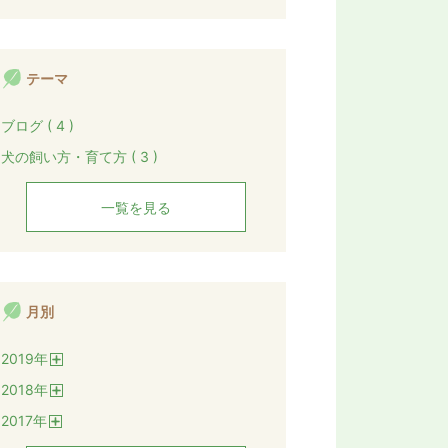
テーマ
ブログ ( 4 )
犬の飼い方・育て方 ( 3 )
一覧を見る
月別
2019
年
開
2018
年
く
開
2017
年
く
開