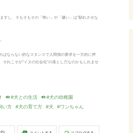
ますし、そもそもその「怖い」や「嫌い」は“馴れさせな
。
ければならない的なスタンスで人間側の要求を一方的に押
、それこそが“イヌの社会化”の落とし穴なのかもしれませ
け
#犬との生活
#犬の幼稚園
飼い方
#犬の育て方
#犬
#ワンちゃん
いね
コメントする
リブログする