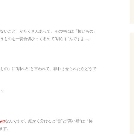
。
ないこと」がたくさんあって、その中には「怖いもの」
うものを一切合切ひっくるめて“馴らす”んですよ…。
もの」に“馴れろ”と言われて、馴れさせられたらどうで
か？
もの
なんですが、細かく分けると“雷”と“高い所”は「怖
ます。