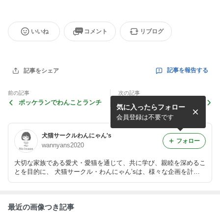
いいね
コメント
リブログ
記事を報告する
記事をシェア
前の記事
次の記事
ポッケランでわんことランチ
うちの子自慢茶話会延期しま
気に入ったらフォロー
す。
会員登録は不要です
犬猫サークルわんにゃん's
フォロー
wannyans2020
大切な家族である愛犬・愛猫を通じて、共に学び、親睦を深めるこ
とを目的に、 犬猫サークル・わんにゃん’sは、様々な企画を計画
していきます。
最近の画像つき記事