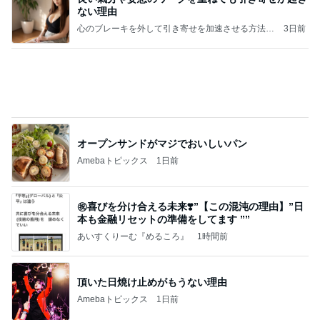
オープンサンドがマジでおいしいパン
Amebaトピックス
1日前
㊗️喜びを分け合える未来❣️”【この混沌の理由】”⽇
本も⾦融リセットの準備をしてます ””
あいすくりーむ『めるころ』
1時間前
頂いた日焼け止めがもうない理由
Amebaトピックス
1日前
クロとこいたんって何かあったの？
あいのりブログ
2日前