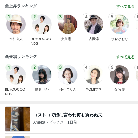
木村直人
BEYOOOOO
美川憲一
吉岡淳
水森かおり
NDS
新登場ランキング
すべて見る
1
2
3
4
5
BEYOOOOO
島倉りか
ゆうこりん
MOMIママ
石 安伊
NDS
コストコで娘に言われ何も買わぬ夫
Amebaトピックス
1日前
悲しすぎて立ち直れない。
クロオフィシャルブログPowered by Ameba
2日前