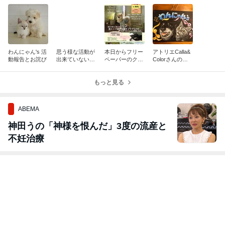
わんにゃん's 活
思う様な活動が
本日からフリー
アトリエCalla&
動報告とお詫び
出来ていないこ
ペーパーのクラ
Colorさんのチ
とを 心よりお詫
ウドファンディ
ョークアート
び申し上げま
ングがスタート
す。
もっと見る
しました!
ABEMA
神田うの「神様を恨んだ」3度の流産と
不妊治療