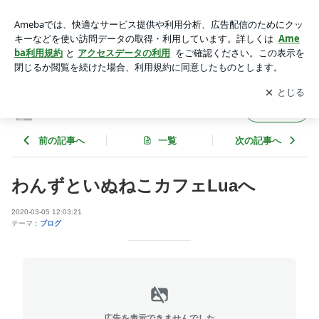
わんずといぬねこカフェLuaへ | 犬猫サークルわんにゃん's
アプリをダウンロードして
ブログの更新通知
を受け取りまし
開く
ょう。
犬猫サークルわんにゃん's
フォロー
前の記事へ
一覧
次の記事へ
わんずといぬねこカフェLuaへ
2020-03-05 12:03:21
テーマ：
ブログ
広告を表示できませんでした