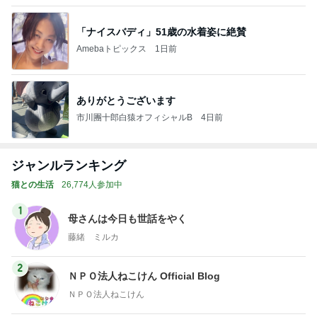
ありがとうございます
市川團十郎白猿オフィシャルB
4日前
ジャンルランキング
猫との生活
26,774人参加中
1
母さんは今日も世話をやく
藤緒 ミルカ
2
ＮＰＯ法人ねこけん Official Blog
ＮＰＯ法人ねこけん
3
まだらダラダラ猫
まきこ