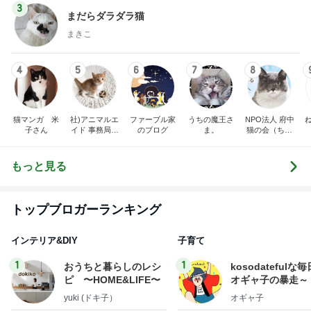
4
5
6
7
8
猫マンガ 米
社)アニマルエ
ファーブル家
うちの魔王さ
NPO法人 府中
子さん
イド 事務局＆
のブログ
ま。
猫の会（ちゅ
みんなの日記
ー猫）
もっと見る
トップブロガーランキング
インテリア&DIY
子育て
1
1
おうちと暮らしのレシ
kosodatefulな毎
ピ 〜HOME&LIFE〜
オギャ子の暴走～
yuki (ドキ子）
オギャ子
2
2
ほんとうに必要な物し
日曜日は９時まで
か持たない暮らし◆Ke
い。
ep Life Simple◆〜イ
yukiko
あべかわ
ンテリアのきろく〜
3
3