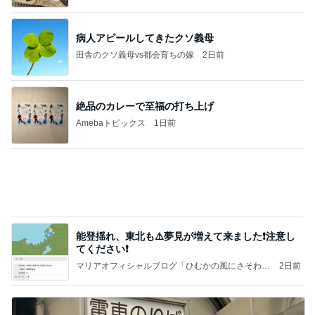
絶品のカレーで至福の打ち上げ
Amebaトピックス
1日前
能登揺れ、東北も⚠️夢見が増えて来ました❗️注意し
てください❗️
マリアオフィシャルブログ「ひむかの風にさそわれ
2日前
て」Powered by Ameba