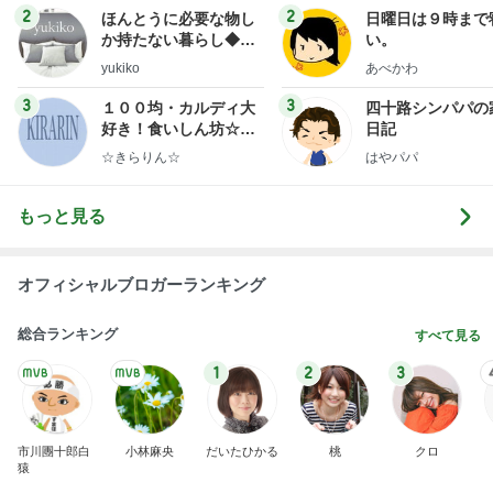
１００均・カルディ大
四十路シンパパの
好き！食いしん坊☆き
日記
らりん☆のブログ
☆きらりん☆
はやパパ
もっと見る
オフィシャルブロガーランキング
総合ランキング
すべて見る
1
2
3
市川團十郎白
小林麻央
だいたひかる
桃
クロ
猿
急上昇ランキング
すべて見る
1
2
3
4
5