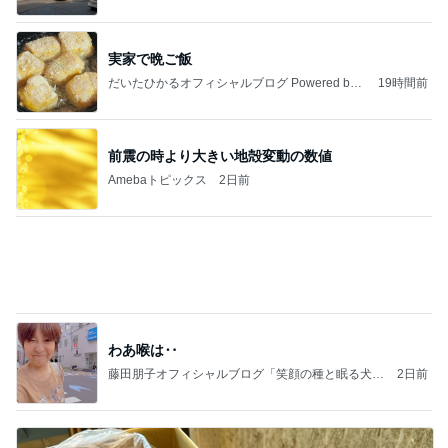
Ameba
前震の時より大きい地殻変動の数値
Amebaトピックス
2日前
わあ喉は‥
藤田朋子オフィシャルブログ「笑顔の種と眠る犬」
2日前
Powered by Ameba