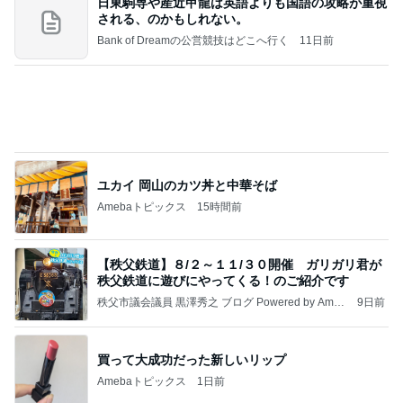
ユカイ 岡山のカツ丼と中華そば
Amebaトピックス
15時間前
【秩父鉄道】８/２～１１/３０開催 ガリガリ君が
秩父鉄道に遊びにやってくる！のご紹介です
秩父市議会議員 黒澤秀之 ブログ Powered by Ameb
9日前
a
買って大成功だった新しいリップ
Amebaトピックス
1日前
よし、タイ行こ
与儀大介
21時間前