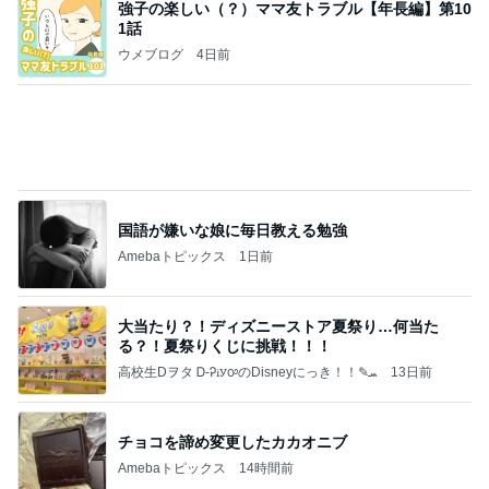
国語が嫌いな娘に毎日教える勉強
Amebaトピックス
1日前
大当たり？！ディズニーストア夏祭り…何当た
る？！夏祭りくじに挑戦！！！
高校生Dヲタ Ꭰ-ᎮꭵꭹꭴのDisneyにっき！！✎ܚ
13日前
チョコを諦め変更したカカオニブ
Amebaトピックス
14時間前
病人アピールしてきたクソ義母
田舎のクソ義母vs都会育ちの嫁
2日前