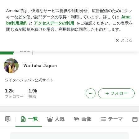
Waitaha Japan
アプリをダウンロードして
ブログの更新通知
を受け取りまし
開く
ょう。
ranking
占い・スピリチュアルジャンル
251
Waitaha Japan
ワイタハジャパン公式サイト
1.2k
1.9k
フォロー
フォロワー
投稿
一覧
人気
画像
テーマ