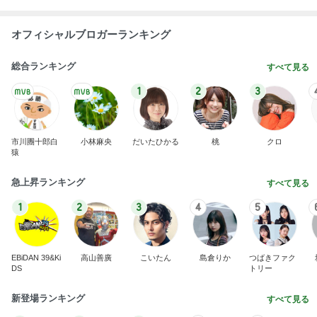
オフィシャルブロガーランキング
総合ランキング
すべて見る
1
2
3
市川團十郎白
小林麻央
だいたひかる
桃
クロ
猿
急上昇ランキング
すべて見る
1
2
3
4
5
EBiDAN 39&Ki
高山善廣
こいたん
島倉りか
つばきファク
DS
トリー
新登場ランキング
すべて見る