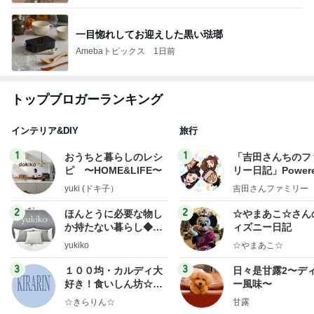
一目惚れしてお迎えした黒い琺瑯
Amebaトピックス
1日前
トップブロガーランキング
インテリア&DIY
旅行
1
1
おうちと暮らしのレシ
「吉田さんちのフ
ピ 〜HOME&LIFE〜
リー日記」Powere
y Ameba 吉田さ
yuki (ドキ子）
吉田さんファミリー
ミリーオフィシャ
ログ
2
2
ほんとうに必要な物し
☆やまあこ☆さん
か持たない暮らし◆Ke
ィズニー日記
ep Life Simple◆〜イ
yukiko
☆やまあこ☆
ンテリアのきろく〜
3
3
１００均・カルディ大
日々是甘露2〜デ
好き！食いしん坊☆き
ー風味〜
らりん☆のブログ
☆きらりん☆
甘露