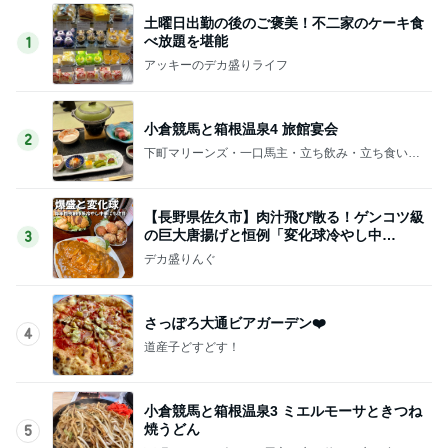
土曜日出勤の後のご褒美！不二家のケーキ食
べ放題を堪能
1
アッキーのデカ盛りライフ
小倉競馬と箱根温泉4 旅館宴会
2
下町マリーンズ・一口馬主・立ち飲み・立ち食いそ
ば
【長野県佐久市】肉汁飛び散る！ゲンコツ級
の巨大唐揚げと恒例「変化球冷やし中
3
華」！！〜李紅蘭さん〜
デカ盛りんぐ
さっぽろ大通ビアガーデン❤️
4
道産子どすどす！
小倉競馬と箱根温泉3 ミエルモーサときつね
焼うどん
5