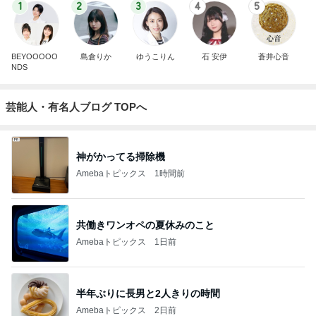
1
2
3
4
5
BEYOOOOO
島倉りか
ゆうこりん
石 安伊
蒼井心音
NDS
芸能人・有名人ブログ TOPへ
神がかってる掃除機
Amebaトピックス
1時間前
共働きワンオペの夏休みのこと
Amebaトピックス
1日前
半年ぶりに長男と2人きりの時間
Amebaトピックス
2日前