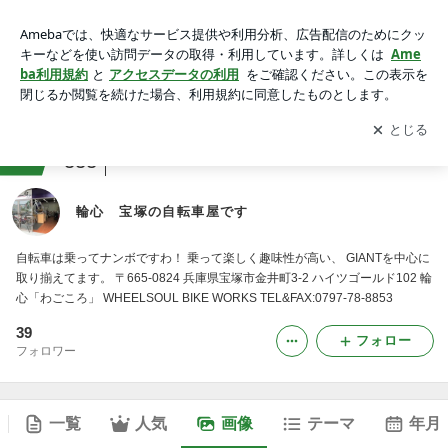
輪心 宝塚の自転車屋ですの画像
アプリをダウンロードして
ブログの更新通知
を受け取りまし
開く
ょう。
ranking
アウトドアスポーツジャンル
333
輪心 宝塚の自転車屋です
自転車は乗ってナンボですわ！ 乗って楽しく趣味性が高い、 GIANTを中心に
取り揃えてます。 〒665-0824 兵庫県宝塚市金井町3-2 ハイツゴールド102 輪
心「わごころ」 WHEELSOUL BIKE WORKS TEL&FAX:0797-78-8853
39
フォロー
フォロワー
一覧
人気
画像
テーマ
年月