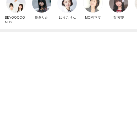
悲しすぎて立ち直れない。
クロオフィシャルブログPowered by Ameba
2日前
いつも通りお腹がペコペコの朝
Amebaトピックス
22時間前
ありがとうございます
市川團十郎白猿オフィシャルB
4日前
髪が脂っこすぎて珍しく朝シャワー
Amebaトピックス
1日前
実家で晩ご飯