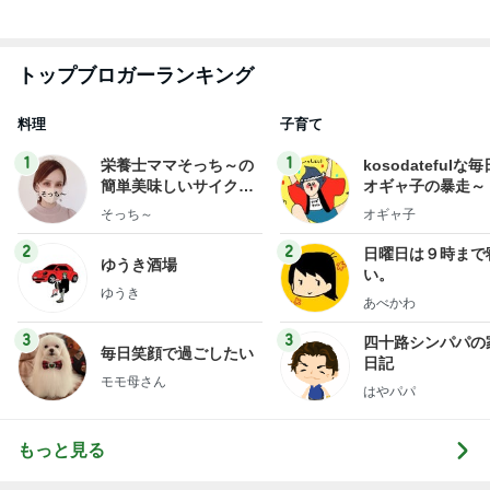
そっち～
オギャ子
2
2
日曜日は９時まで
ゆうき酒場
い。
ゆうき
あべかわ
3
3
四十路シンパパの
毎日笑顔で過ごしたい
日記
モモ母さん
はやパパ
もっと見る
オフィシャルブロガーランキング
総合ランキング
すべて見る
1
2
3
市川團十郎白
小林麻央
だいたひかる
桃
クロ
猿