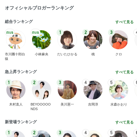
急上昇ランキング
すべて見る
1
2
3
4
5
木村直人
BEYOOOOO
美川憲一
吉岡淳
水森かおり
NDS
新登場ランキング
すべて見る
1
2
3
4
5
BEYOOOOO
島倉りか
ゆうこりん
MOMIママ
石 安伊
NDS
暑い日に食べたハムたっぷりのサラダ
Amebaトピックス
1日前