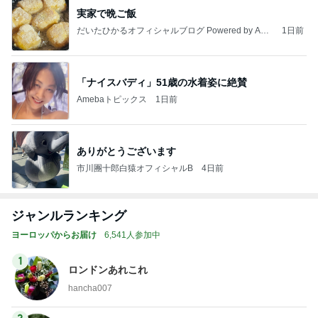
実家で晩ご飯
だいたひかるオフィシャルブログ Powered by Ame
1日前
ba
「ナイスバディ」51歳の水着姿に絶賛
Amebaトピックス
1日前
ありがとうございます
市川團十郎白猿オフィシャルB
4日前
ジャンルランキング
ヨーロッパからお届け
6,541人参加中
1
ロンドンあれこれ
hancha007