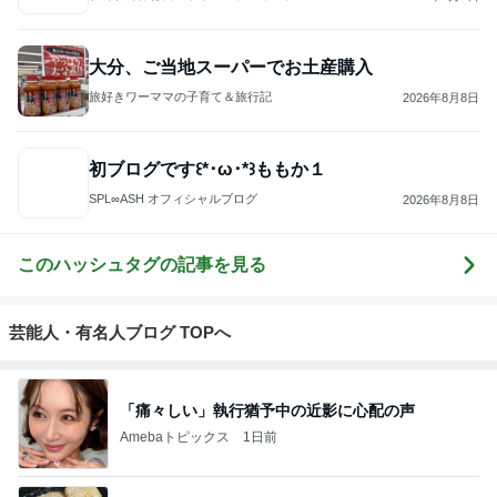
大分、ご当地スーパーでお土産購入
旅好きワーママの子育て＆旅行記
2026年8月8日
初ブログです꒰*･ω･*꒱ももか１
SPL∞ASH オフィシャルブログ
2026年8月8日
このハッシュタグの記事を見る
芸能人・有名人ブログ TOPへ
「痛々しい」執行猶予中の近影に心配の声
Amebaトピックス
1日前