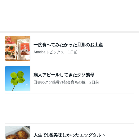
Amebaトピックス
1日前
よし、タイ行こ
与儀大介
1日前
30分以上迷い後悔した夕飯の品
Amebaトピックス
2日前
日東駒専や産近甲龍は英語よりも国語の攻略が重視
される、のかもしれない。
Bank of Dreamの公営競技はどこへ行く
11日前