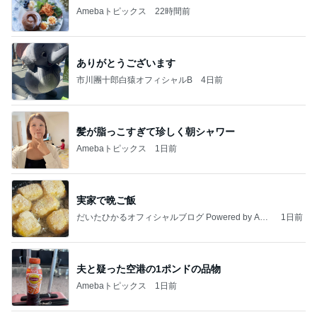
吐き気で横になった初めての妊婦健診
Amebaトピックス
14時間前
記事を読む
一度食べてみたかった旦那のお土産
Amebaトピックス
1日前
病人アピールしてきたクソ義母
田舎のクソ義母vs都会育ちの嫁
2日前
人生で1番美味しかったエッグタルト
Amebaトピックス
1日前