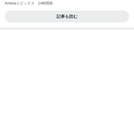
高校生Dヲタ Ꭰ-ᎮꭵꭹꭴのDisneyにっき！！✎ܚ
14日前
可愛すぎてたまらないラゲージタグ
Amebaトピックス
1日前
記事を読む
受験手続きのデジタル化で失うもの