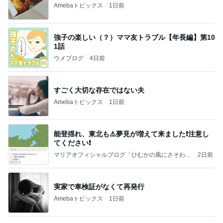
副作用を抑える薬のエグい副作用
Amebaトピックス
1日前
【秩父鉄道】８/２～１１/３０開催 ガリガリ君が
秩父鉄道に遊びにやってくる！のご紹介です
秩父市議会議員 黒澤秀之 ブログ Powered by Ame
10日前
ba
私が送った再構築のための条件
Amebaトピックス
1日前
☆We're timelesz LIVE TOUR 2026 episode2 MO
MENTUM
☆☆☆ゆきちにっき☆☆☆
7日前