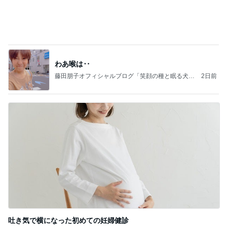
強子の楽しい（？）ママ友トラブル【年長編】第10
1話
ウメブログ
4日前
すごく大切な存在ではない夫
Amebaトピックス
1日前
能登揺れ、東北も⚠️夢見が増えて来ました❗️注意し
てください❗️
マリアオフィシャルブログ「ひむかの風にさそわれ
2日前
て」Powered by Ameba
実家で車検証がなくて再発行
Amebaトピックス
1日前
大当たり？！ディズニーストア夏祭り…何当た
る？！夏祭りくじに挑戦！！！