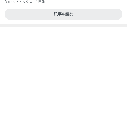
危険水域に達したアラフォーの体重
Amebaトピックス
2日前