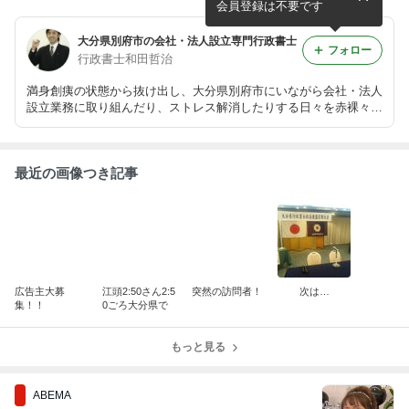
会員登録は不要です
大分県別府市の会社・法人設立専門行政書士
フォロー
行政書士和田哲治
満身創痍の状態から抜け出し、大分県別府市にいながら会社・法人
設立業務に取り組んだり、ストレス解消したりする日々を赤裸々に
公開。随時更新！コメントには必ず返信します！
最近の画像つき記事
広告主大募
江頭2:50さん2:5
突然の訪問者！
次は…
集！！
0ごろ大分県で
もっと見る
ABEMA