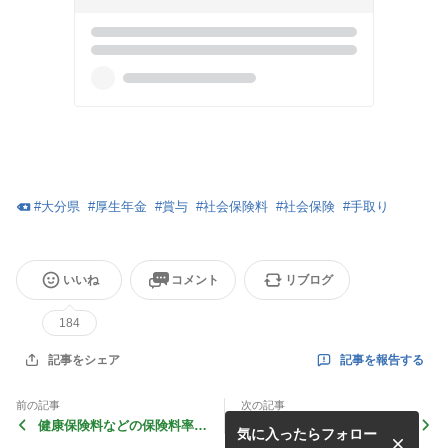
#
大分県
#
厚生年金
#
賞与
#
社会保険料
#
社会保険
#
手取り
いいね
コメント
リブログ
184
記事を報告する
記事をシェア
前の記事
次の記事
健康保険料などの保険料率が
戸籍にフリガナが記載される
気に入ったらフォロー
変わります！
ようになります！