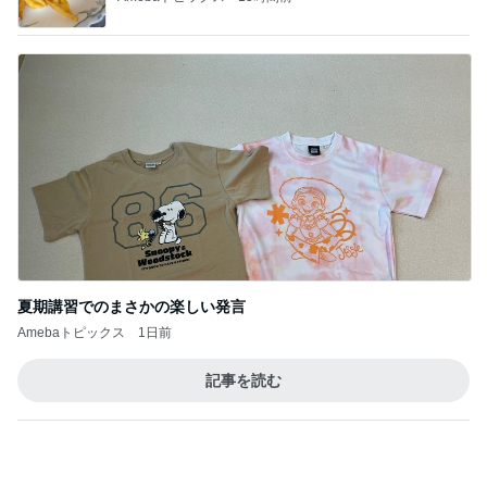
夏期講習でのまさかの楽しい発言
Amebaトピックス
1日前
記事を読む
トップブロガーランキング
料理
子育て
1
1
栄養士ママそっち～の
kosodatefulな毎
簡単美味しいサイクル
オギャ子の暴走～
献立