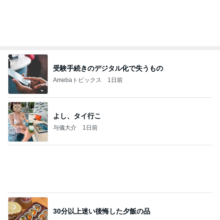
良い氣分や妄想のワークを重ねても引き寄せが起き
ない理由
心のブレーキを外して引き寄せを加速させる方法：
4日前
引き寄せ研究所
手術したばかりなのに新しい出来物
Amebaトピックス
17時間前
クロとこいたんって何かあったの？
あいのりブログ
2日前