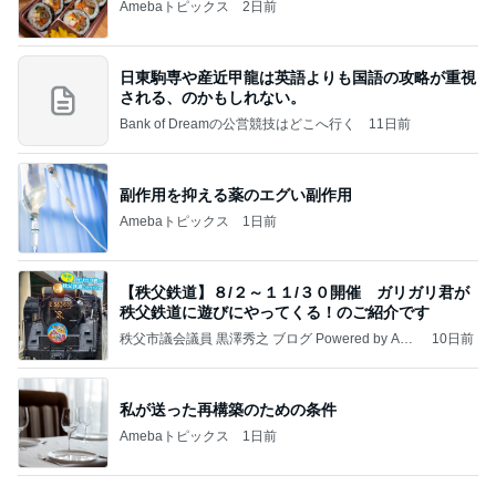
親も子もそんなありさまとの忠告
Amebaトピックス
19時間前
かっちちちちが来てくれた！おしゃれなものを持っ
て！
桃オフィシャルブログ Powered by Ameba
10日前
これから行ってくる胃カメラ検査
Amebaトピックス
1日前
㊗️喜びを分け合える未来❣️”【この混沌の理由】”⽇
本も⾦融リセットの準備をしてます ””
あいすくりーむ『めるころ』
2時間前