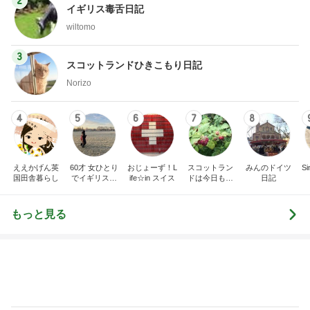
2
イギリス毒舌日記
wiltomo
3
スコットランドひきこもり日記
Norizo
4
5
6
7
8
ええかげん英
60才 女ひとり
おじょーず！L
スコットラン
みんのドイツ
Si
国田舎暮らし
でイギリスに
ife☆in スイス
ドは今日も曇
日記
移住
り空
もっと見る
空き容器で水鉄砲と戦う小学生
Amebaトピックス
1日前