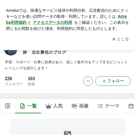
読み書き、球技が苦手、でも大丈夫！楽しくビジョントレーニ
ング 一社）ビジョントレーニング協会 講師 北出勝也のブ
アプリをダウンロードして
ブログの更新通知
を受け取りまし
開く
ログ
ょう。
読み書き、球技が苦手、でも大丈夫！楽しくビジョン
トレーニング 一社）ビジョントレーニング協会 講
師 北出勝也のブログ
学習・スポーツ・仕事に効果があり、楽しく集中力をアップするビジョント
レーニングを紹介します！
226
163
フォロー
フォロワー
投稿
一覧
人気
画像
テーマ