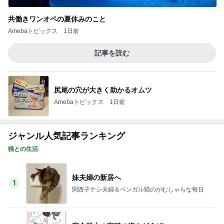
猫との生活
妹夫婦の新居へ
1
関西子ナシ夫婦＆ベンガル猫のがむしゃらな毎日
完全脱力の家猫の姿をどうぞ
2
母さんは今日も世話をやく
魔王ちゃんと女帝と祭壇と。
3
うちの魔王さま。
明日は秘密の譲渡会！＆待機チマチマ♪ドレミ