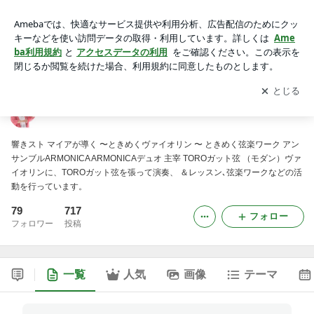
ガットでViolino♪
アプリをダウンロードして
ブログの更新通知
を受け取りまし
開く
ょう。
ガットでViolino♪
響きスト マイアが導く 〜ときめくヴァイオリン 〜 ときめく弦楽ワーク アン
サンブルARMONICA ARMONICAデュオ 主宰 TOROガット弦 （モダン）ヴァ
イオリンに、TOROガット弦を張って演奏、 ＆レッスン､弦楽ワークなどの活
動を行っています。
79
717
フォロー
フォロワー
投稿
一覧
人気
画像
テーマ