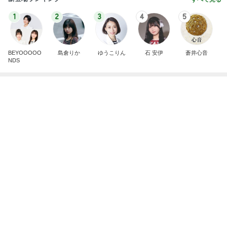
1
2
3
4
5
BEYOOOOO
島倉りか
ゆうこりん
石 安伊
蒼井心音
NDS