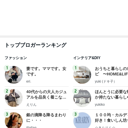
トップブロガーランキング
ファッション
インテリア&DIY
1
1
妻です。ママです。女
おうちと暮らしの
です。
ピ 〜HOME&LI
eri.
yuki (ドキ子）
2
2
40代からの大人カジュ
ほんとうに必要な
アルを品良く着こなす
か持たない暮らし
ファッションブログ
ep Life Simple
えりん
yukiko
ンテリアのきろく
3
3
銀の滴降る降るまわり
１００均・カルデ
に・・・
好き！食いしん坊
らりん☆のブログ
illallan
☆きらりん☆