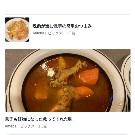
母のスマホが壊れたかと焦った訳
Amebaトピックス
21時間前
だいた 美味しい梅シソの下拵え
Amebaトピックス
13時間前
美奈代 ヤクルトのマスカット味
Amebaトピックス
1日前
植え替えが成功して喜ぶ平和な人
Amebaトピックス
15時間前