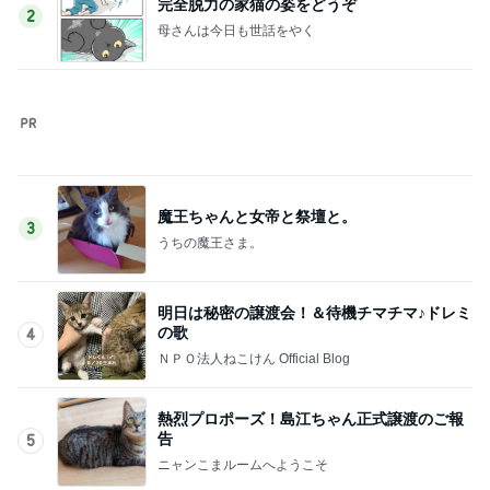
の歌
4
ＮＰＯ法人ねこけん Official Blog
熱烈プロポーズ！島江ちゃん正式譲渡のご報
告
5
ニャンこまルームへようこそ
このジャンルの記事をもっと見る
次世代掃除機がやってきた！！
Amebaトピックス
3時間前
長女が初めて作ったいびつな形
Amebaトピックス
1日前