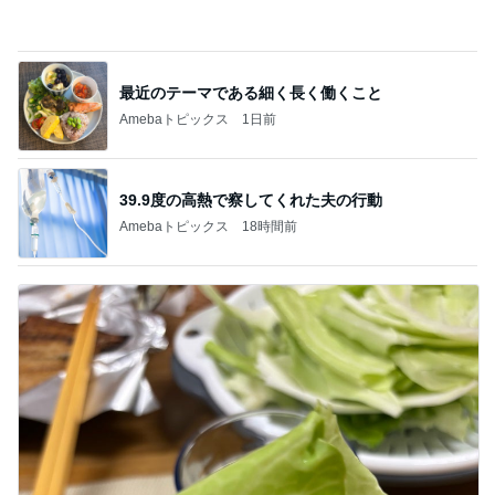
旅のグッズをとりあえず2枚購入
Amebaトピックス
12時間前
娘たちが大好きな定番の冷凍唐揚げ
Amebaトピックス
1日前
平原綾香 父代わり市村正親の言葉
Amebaトピックス
1日前
毎日のヘアセットでサロン級艶髪