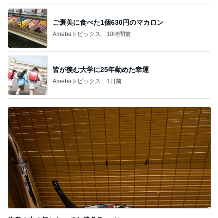
失意の中の気になってた博多ラーメン
Amebaトピックス
1日前
記事を読む
エステの施術で減った体重への疑問
Amebaトピックス
1日前
旦那を亡くし悲しみと共に歩む人生
Amebaトピックス
1日前
3歳にはちょうどいい地元の遊園地
Amebaトピックス
1日前