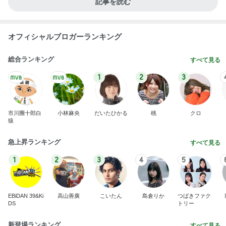
記事を読む
オフィシャルブロガーランキング
総合ランキング
すべて見る
1
2
3
市川團十郎白
小林麻央
だいたひかる
桃
クロ
猿
急上昇ランキング
すべて見る
1
2
3
4
5
EBiDAN 39&Ki
高山善廣
こいたん
島倉りか
つばきファク
DS
トリー
新登場ランキング
すべて見る