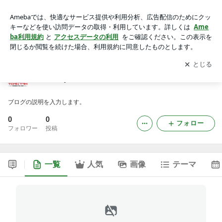
vienmayincomのブログ
アプリをダウンロードして
ブログの更新通知
を受け取りまし
開く
ょう。
vienmayincomのブログ
ブログの説明を入力します。
0
0
フォロー
フォロワー
投稿
一覧
人気
画像
テーマ