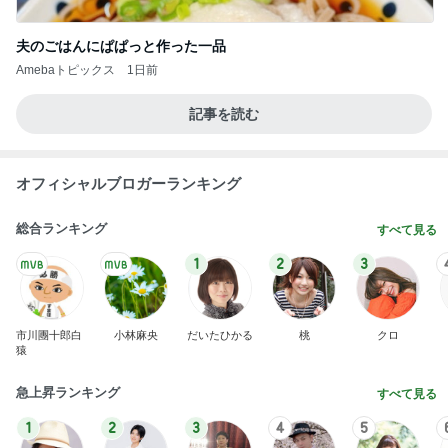
夫のごはんにぱぱっと作った一品
Amebaトピックス
1日前
記事を読む
オフィシャルブロガーランキング
総合ランキング
すべて見る
1
2
3
市川團十郎白
小林麻央
だいたひかる
桃
クロ
猿
急上昇ランキング
すべて見る
1
2
3
4
5