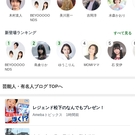
木村直人
BEYOOOOO
美川憲一
吉岡淳
水森かおり
NDS
新登場ランキング
すべて見る
1
2
3
4
5
BEYOOOOO
島倉りか
ゆうこりん
MOMIママ
石 安伊
NDS
芸能人・有名人ブログ TOPへ
レジェンド松下のなんでもプレゼン！
Amebaトピックス
1時間前