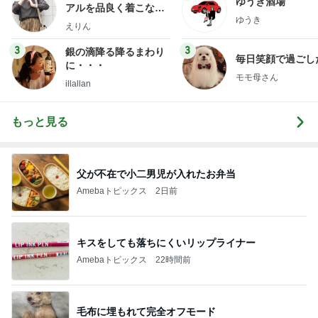
ゆうき酒場
アルを品良く着こなす
ゆうき
ファッションブログ
えりん
3
3
銀の滴降る降るまわり
毎日笑顔で過ごし
に・・・
モモ母さん
illallan
もっと見る
父が不在で小二男児が入れたお弁当
Amebaトピックス
2日前
キスをしても落ちにくいリップライナー
Amebaトピックス
22時間前
毛布に埋もれて完全オフモード