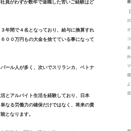
手社員がわずか数年で退職した苦いご経験はど
最
【
2
、３年間で４名となっており、給与に換算すれ
オ
コ
３６００万円もの大金を捨てている事になって
未
外
マ
ネパール人が多く、次いでスリランカ、ベトナ
優
よ
道
生活とアルバイト生活を経験しており、日本
、単なる労働力の確保だけではなく、将来の貴
可能となります。
テ