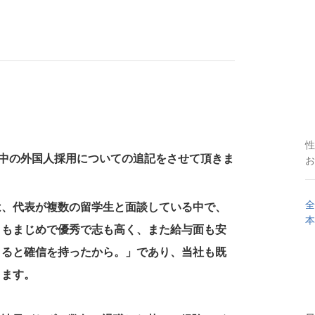
性
中の外国人採用についての追記をさせて頂きま
お
全
は、代表が複数の留学生と面談している中で、
本
りもまじめで優秀で志も高く、また給与面も安
きると確信を持ったから。」であり、当社も既
ります。