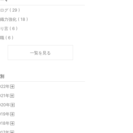
ログ ( 29 )
織力強化 ( 18 )
り言 ( 6 )
職 ( 6 )
一覧を見る
別
022
年
開
021
年
く
開
020
年
く
開
019
年
く
開
018
年
く
開
017
年
く