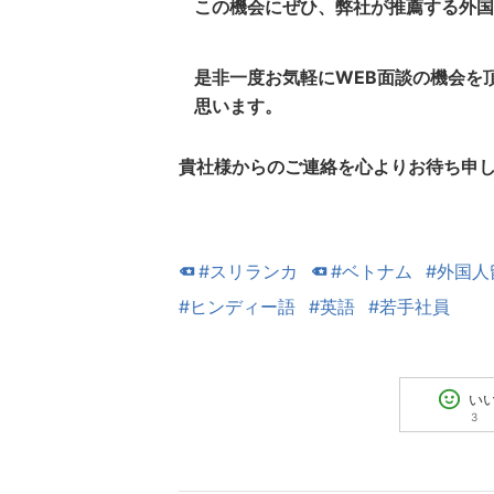
この機会にぜひ、弊社が推薦する外国
是非一度
お気軽にWEB面談の機会を
思います。
貴社様からのご連絡を心よりお待ち申
#スリランカ
#ベトナム
#外国人
#ヒンディー語
#英語
#若手社員
い
3