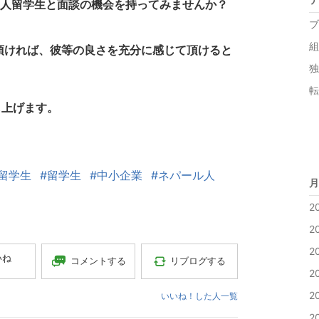
人留学生と面談の機会を持ってみませんか？
ブ
組
頂ければ、彼等の良さを充分に感じて頂けると
独
転
し上げます。
留学生
#留学生
#中小企業
#ネパール人
月
2
2
2
いね
コメントする
リブログする
2
2
いいね！した人一覧
2