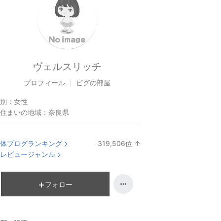
ヴェルスリッチ
プロフィール
ピグの部屋
別：
女性
住まいの地域：
奈良県
体ブログランキング
319,506
位
↑
ラ
レビュージャンル
ン
キ
ン
フォロー
グ
上
昇