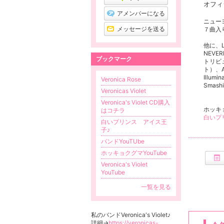
オフィ
アメンバーになる
ニュー
メッセージを送る
７曲入り
他に、L
NEVER
ブックマーク
トリビュー
ト）、A
Illum
Veronica Rose
Smas
Veronicas Violet
Veronica's Violet CD購入
ホッキ
はコチラ
白いプ
白いプリンス アイス王
子♪
バンドYouTUbe
ホッキョクグマYouTube
Veronica's Violet
YouTube
一覧を見る
私のバンドVeronica's Violet♪
詳細→
https://veronicas-