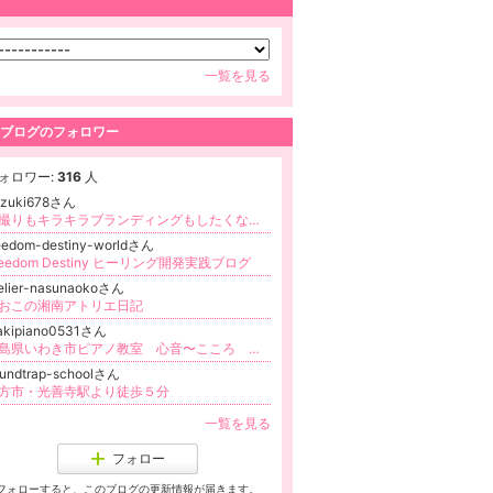
一覧を見る
ブログのフォロワー
ォロワー:
316
人
azuki678さん
自撮りもキラキラブランディングもしたくない。私のままで選ばれてSNS疲れを卒業した理由（特典配布中）
eedom-destiny-worldさん
reedom Destiny ヒーリング開発実践ブログ
elier-nasunaokoさん
おこの湘南アトリエ日記
akipiano0531さん
福島県いわき市ピアノ教室 心音〜こころ 小林麻紀
undtrap-schoolさん
方市・光善寺駅より徒歩５分
一覧を見る
フォロー
フォローすると、このブログの更新情報が届きます。