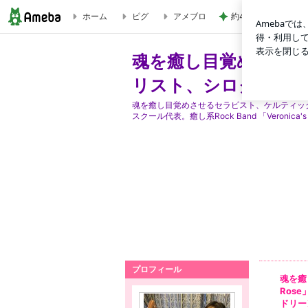
ホーム
ピグ
アメブロ
約45年間も続けて
魂を癒し目覚めさせるセラピスト、ベーシスト、ケルティックハ
魂を癒し目覚めさせ
リスト、シロクマ写真家
魂を癒し目覚めさせるセラピスト、ケルティッ
スクール代表。癒し系Rock Band 「Veronic
プロフィール
魂を癒
Rose
ドリー