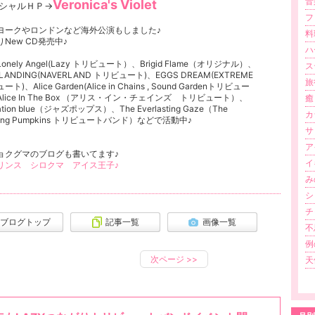
音楽
Veronica's Violet
シャルＨＰ→
フ
ヨークやロンドンなど海外公演もしました♪
料
New CD発売中♪
ハ
onely Angel(Lazy トリビュート）、Brigid Flame（オリジナル）、
ス
LANDING(NAVERLAND トリビュート)、EGGS DREAM(EXTREME
旅行
ト)、Alice Garden(Alice in Chains , Sound Gardenトリビュー
lice In The Box （アリス・イン・チェインズ トリビュート）、
癒し
ination blue（ジャズポップス）、The Everlasting Gaze（The
カ
hing Pumpkins トリビュートバンド）などで活動中♪
サ
ア
ョクグマのブログも書いてます♪
イ
リンス シロクマ アイス王子♪
み
シ
チ
ブログトップ
記事一覧
画像一覧
不
例
次ページ
>>
天