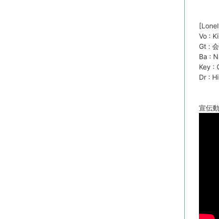
[Lonel
Vo : K
Gt : 
Ba : 
Key :
Dr : H
宣伝