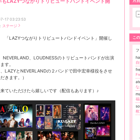
年もLAZYつながりトリビュートバンドイベント開
月別
7-17 03:23:53
：
ステージ
この
 「LAZYつながりトリビュートバンドイベント」開催し
フ
Y、NEVERLAND、LOUDNESSのトリビュートバンドが出演
h
します。
fr
、LAZYとNEVERLANDの２バンドで田中宏幸様役をさせ
F
ただきます。）
at
な
に来ていただけたら嬉しいです（配信もあります）♪
m
so
枚