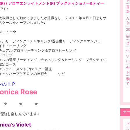
ト
(R) / アロマエンライトメント(R) プラクティショナー&ティー
香
です♪
幸
校教師として勤めてきましたが退職をし、２０１１年４月１日よりサ
カ
スクールをオープンしました♪
京
2
メニュー☆
福
ェルリーディング・チャネリング/過去世リーディング＆エンジェ
ぜ
イト・ヒーリング
お
チュアル アロマリーディング＆アロマヒーリング
ドロップ
ゾ
ェルの講座リーディング、チャネリング＆ヒーリング プラクティシ
に
認定コース
今
エンライトメント(R)マスター講座
ト
ィックハープとアロマの瞑想会 など
素
ンのＨＰ
で
onica Rose
 ☆ ☆ ☆
テー
活動も楽しんでいます♪
nica's Violet
ブロ