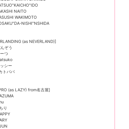
KATSUO"KAICHO"IDO
TAKASHI NAITO
YASUSHI WAKIMOTO
KOSAKU"DA-NISHI"NSHIDA
RLANDING (as NEVERLAND)]
 ぼんぞう
 かーつ
Natsuko
 ハッシー
: カトパパ
PRO (as LAZY) from名古屋]
AZUMA
hu
：ちり
APPY
ARY
 JUN