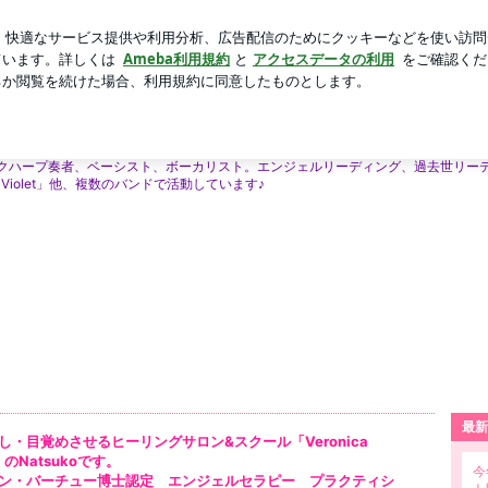
いるレッスン
芸能人ブログ
人気ブログ
新規登録
ログ
ープ奏者、ボーカリスト、シロクマ写真家Natsukoのブログ
るセラピスト、ベーシスト、ケルティッ
Natsukoのブログ
クハープ奏者、ベーシスト、ボーカリスト。エンジェルリーディング、過去世リー
a's Violet」他、複数のバンドで活動しています♪
最新
し・目覚めさせるヒーリングサロン&スクール「Veronica
」のNatsukoです。
今
ン・バーチュー博士認定 エンジェルセラピー プラクティシ