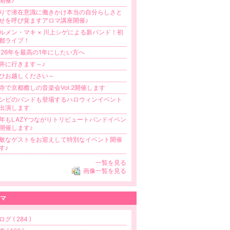
開催♪
りで潜在意識に働きかけ本当の自分らしさと
せを呼び覚ますアロマ講座開催♪
ルメン・マキ × 川上シゲによる新バンド！初
都ライブ！
026年を最高の1年にしたい方へ
井に行きます～♪
ひお越しください～
寺で京都癒しの音楽会Vol.2開催します
ンビのバンドも登場するハロウィンイベント
出演します
年もLAZYつながりトリビュートバンドイベン
開催します♪
敵なゲストをお迎えして特別なイベント開催
す♪
一覧を見る
画像一覧を見る
マ
グ ( 284 )