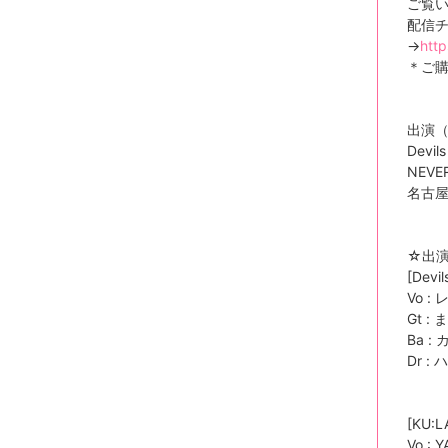
ご覧
配信
→
http
＊ご購
出演
Devil
NEVER
名古屋 /
☆出
[Devi
Vo : 
Gt :
Ba :
Dr :
[KU:L
Vo : 