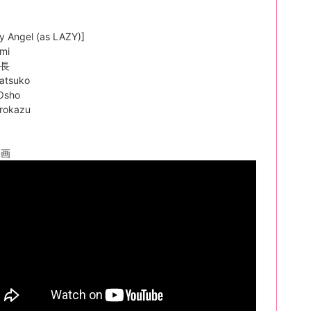
y Angel (as LAZY)]
imi
会長
Natsuko
 Osho
irokazu
動画