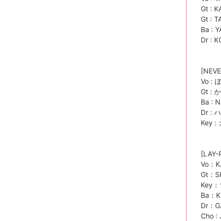
Gt : 
Gt : 
Ba : 
Dr : 
[NEVE
Vo :
Gt :
Ba : 
Dr :
Key 
[LAY-
Vo：K
Gt：S
Key
Ba：K
Dr：G
Cho :