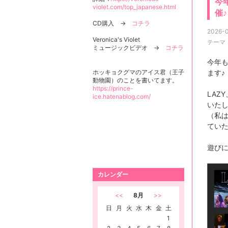
今
violet.com/top_japanese.html
催♪
CD購入 →
コチラ
2026-0
Veronica's Violet
テーマ
ミュージックビデオ →
コチラ
今年も
ホッキョクグマのアイス君（王子
ます♪
動物園）のことを書いてます。
https://prince-
LAZ
ice.hatenablog.com/
いた
（私は
てい
遊び
カレンダー
<<
8月
>>
日
月
火
水
木
金
土
1