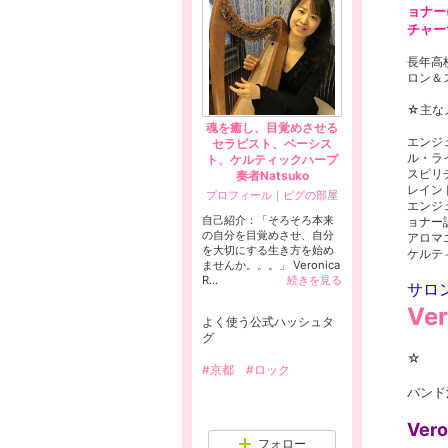
ョナー
チャー
長年高
ロン＆
☆主な
魂を癒し、目覚めさせる
エンジ
セラピスト、ベーシス
ル・ラ
ト、ケルティックハープ
スピリ
奏者Natsuko
レイン
プロフィール
｜
ピグの部屋
エンジ
自己紹介：「そろそろ本来
ョナー
の自分を目覚めさせ、自分
アロマ
を大切にする生き方を始め
ケルテ
ませんか。。。」 Veronica
R...
続きを見る
サロ
Ver
よく使う公式ハッシュタ
グ
☆
#京都
#ロック
バンド
Vero
フォロー