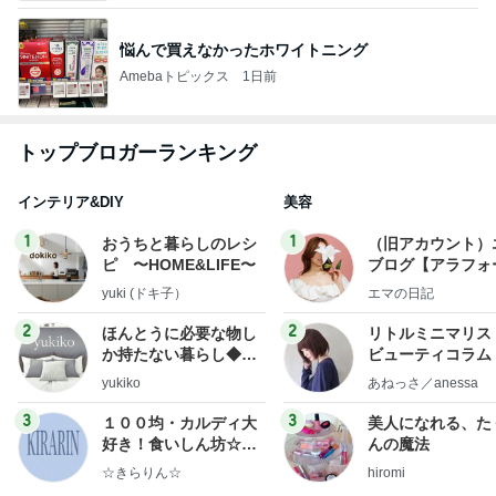
悩んで買えなかったホワイトニング
Amebaトピックス
1日前
トップブロガーランキング
インテリア&DIY
美容
1
1
おうちと暮らしのレシ
（旧アカウント）
ピ 〜HOME&LIFE〜
ブログ【アラフォ
社売却セカンドラ
yuki (ドキ子）
エマの日記
フ】
2
2
ほんとうに必要な物し
リトルミニマリス
か持たない暮らし◆Ke
ビューティコラム 
ep Life Simple◆〜イ
little minimalist'
yukiko
あねっさ／anessa
ンテリアのきろく〜
uty colum
3
3
１００均・カルディ大
美人になれる、た
好き！食いしん坊☆き
んの魔法
らりん☆のブログ
☆きらりん☆
hiromi