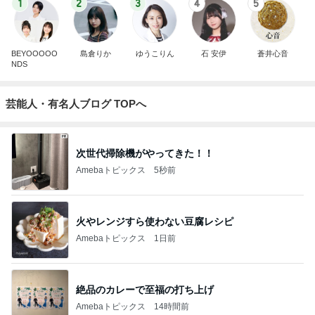
1
2
3
4
5
BEYOOOOO
島倉りか
ゆうこりん
石 安伊
蒼井心音
NDS
芸能人・有名人ブログ TOPへ
次世代掃除機がやってきた！！
Amebaトピックス
5秒前
火やレンジすら使わない豆腐レシピ
Amebaトピックス
1日前
絶品のカレーで至福の打ち上げ
Amebaトピックス
14時間前