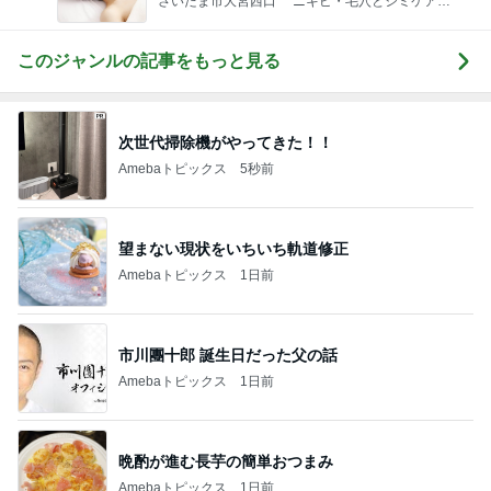
さいたま市大宮西口 ニキビ・毛穴とシミケア専
門フェイシャル
このジャンルの記事をもっと見る
次世代掃除機がやってきた！！
Amebaトピックス
5秒前
望まない現状をいちいち軌道修正
Amebaトピックス
1日前
市川團十郎 誕生日だった父の話
Amebaトピックス
1日前
晩酌が進む長芋の簡単おつまみ
Amebaトピックス
1日前