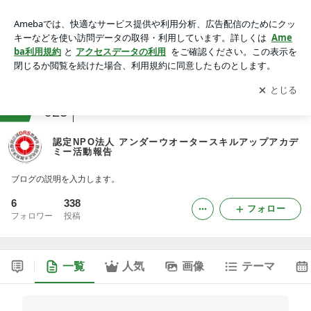
認定NPO法人 アンダーウオータースキルアップアカデミー活
動報告
アプリをダウンロードして
ブログの更新通知
を受け取りまし
開く
ょう。
ranking
本レビュージャンル
923
認定NPO法人 アンダーウオータースキルアップアカデ
ミー活動報告
ブログの説明を入力します。
6
338
フォロー
フォロワー
投稿
一覧
人気
画像
テーマ