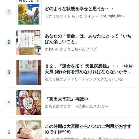
どのような状態を幸せと思うか・・
1
ミナミのライト らいと ライフ～light, right, life～
あなたの「使命」は、あなたにとって「いち
ばん楽しいこと」
2
かわいいきょうこちゃんブログ
８２．『運命を拓く 天風瞑想録』・・・中村
天風 (著)☆何を戒めなければならないかそれ
3
は“恐怖”
箱入り嫁のフォトリーディングできたらいいな
『真田太平記』再読中
4
まるるのブログ 〜読書と鳥さんぽ〜
この時期は大宮駅からバスのご利用がおすす
めです(#^^#)
5