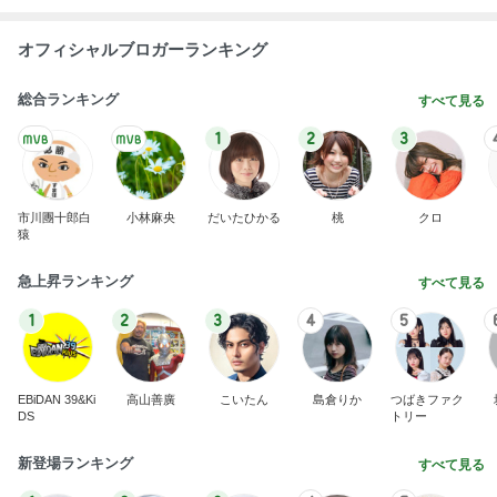
オフィシャルブロガーランキング
総合ランキング
すべて見る
1
2
3
市川團十郎白
小林麻央
だいたひかる
桃
クロ
猿
急上昇ランキング
すべて見る
1
2
3
4
5
EBiDAN 39&Ki
高山善廣
こいたん
島倉りか
つばきファク
DS
トリー
新登場ランキング
すべて見る