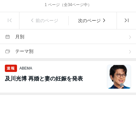
1
ページ（全
34
ページ中）
前のページ
次のページ
月別
テーマ別
速報
ABEMA
及川光博 再婚と妻の妊娠を発表